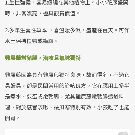
1.生性強健，容易纏繞在其他植物上。小小花序盛開
時，非常漂亮，極具觀賞價值。
2.多年生蔓性草本 ，喜溫暖多濕，盛產在夏天。可作
水土保持植物或綠廊。
雞屎藤燉豬腸，治咳且氣味獨特
雞屎藤因為具有雞屎般獨特臭味，故而得名，不過它
臭歸臭，卻是民間常用的治咳良方。它在應用上多半
是煮水、煎蛋或燉豬腸，尤其雞屎藤燉豬腸這道料
理，對於感冒咳嗽、袪風寒特別有效，小孩吃了也能
開胃。