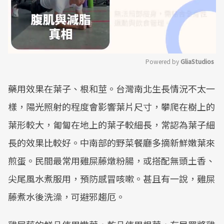
Powered by 
GliaStudios
Mute
藥用效果在葉子、根和莖。台灣南北生長情況不太一
樣，陽光照射的程度會影響葉片尺寸，攀爬在樹上的
葉形較大，匍匐在地上的葉子較細長，常認為葉子細
長的效果比較好。中南部的野菜餐廳多摘新鮮嫩葉來
煎蛋。民間最常用雞屎藤燉粉腸，或搭配無頭土香、
尖尾風水煮服用，預防感冒咳嗽。甚且有一說，雞屎
藤煮水後洗澡，可避邪趨厄。