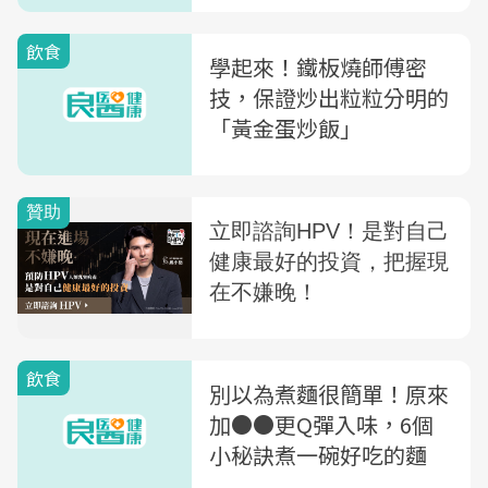
飲食
學起來！鐵板燒師傅密
技，保證炒出粒粒分明的
「黃金蛋炒飯」
飲食
別以為煮麵很簡單！原來
加●●更Q彈入味，6個
小秘訣煮一碗好吃的麵