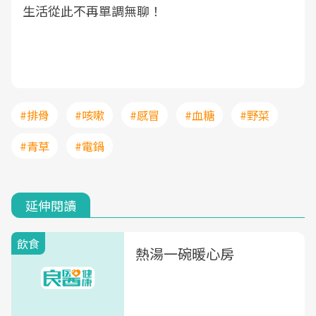
生活從此不再單調無聊！
#排骨
#咳嗽
#感冒
#血糖
#野菜
#青草
#電鍋
延伸閱讀
飲食
熱湯一碗暖心房