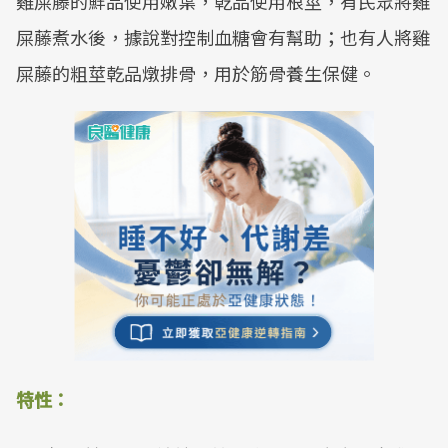
雞屎藤的鮮品使用嫩葉，乾品使用根莖，有民眾將雞
屎藤煮水後，據說對控制血糖會有幫助；也有人將雞
屎藤的粗莖乾品燉排骨，用於筋骨養生保健。
特性：