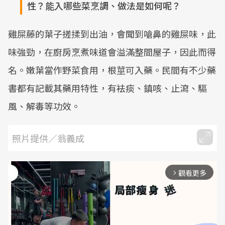
性？能入哪些菜烹調、做法是如何呢？
雞屎藤的葉子搓揉到出油，會聞到嗆鼻的雞屎味，此
味強勁，在廚房烹煮味道會溢滿整間屋子，因此而得
名。嫩葉當作野菜食用，根莖可入藥。民間有不少藥
書都有記載其藥用特性，有袪痰、鎮咳、止瀉、驅
風、解毒等功效。
照片提供／翁義成
觀看更多
arrow_forward_ios