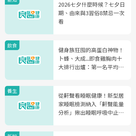
2026七夕什麼時候？七夕日
期、由來與3習俗8禁忌一次
看
飲食
健身族狂囤的高蛋白神物！
卜蜂、大成...即食雞胸肉十
大排行出爐：第一名平均一
片不到50元
養生
從鼾聲看睡眠健康！新型居
家睡眠檢測納入「鼾聲能量
分析」揪出睡眠呼吸中止症
風險