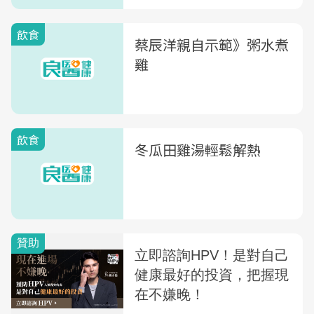
飲食
蔡辰洋親自示範》粥水煮
雞
飲食
冬瓜田雞湯輕鬆解熱