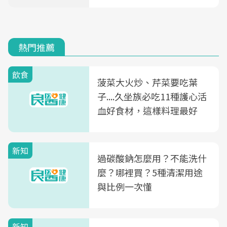
熱門推薦
飲食
菠菜大火炒、芹菜要吃葉
子....久坐族必吃11種護心活
血好食材，這樣料理最好
新知
過碳酸鈉怎麼用？不能洗什
麼？哪裡買？5種清潔用途
與比例一次懂
新知