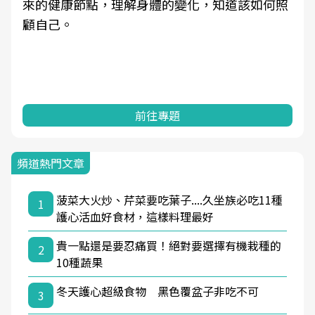
來的健康節點，理解身體的變化，知道該如何照
顧自己。
前往專題
頻道熱門文章
菠菜大火炒、芹菜要吃葉子....久坐族必吃11種
1
護心活血好食材，這樣料理最好
貴一點還是要忍痛買！絕對要選擇有機栽種的
2
10種蔬果
冬天護心超級食物 黑色覆盆子非吃不可
3