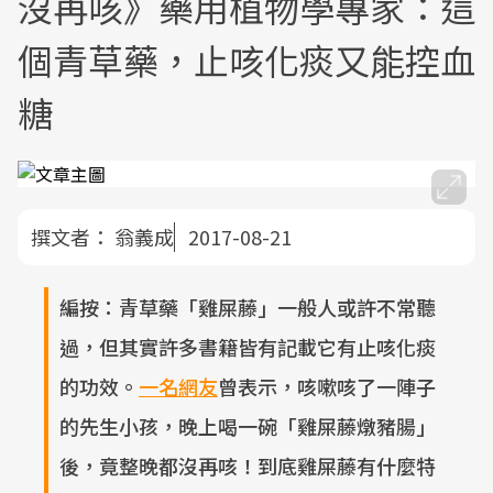
沒再咳》藥用植物學專家：這
個青草藥，止咳化痰又能控血
糖
撰文者：
翁義成
2017-08-21
編按：青草藥「雞屎藤」一般人或許不常聽
過，但其實許多書籍皆有記載它有止咳化痰
的功效。
一名網友
曾表示，咳嗽咳了一陣子
的先生小孩，晚上喝一碗「雞屎藤燉豬腸」
後，竟整晚都沒再咳！到底雞屎藤有什麼特