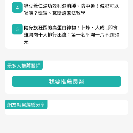
綠豆薏仁湯功效利濕消腫、防中暑！減肥可以
4
喝嗎？電鍋、瓦斯爐煮法教學
健身族狂囤的高蛋白神物！卜蜂、大成...即食
5
雞胸肉十大排行出爐：第一名平均一片不到50
元
最多人推薦醫師
我要推薦良醫
網友就醫經驗分享