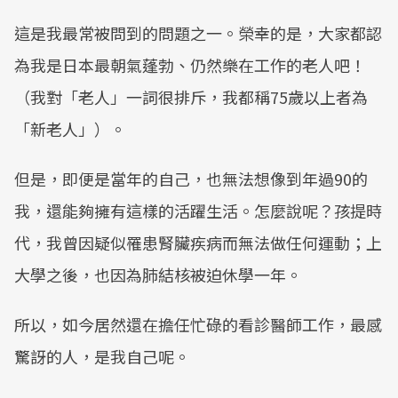
u
t
這是我最常被問到的問題之一。榮幸的是，大家都認
e
為我是日本最朝氣蓬勃、仍然樂在工作的老人吧！
（我對「老人」一詞很排斥，我都稱75歲以上者為
「新老人」）。
但是，即便是當年的自己，也無法想像到年過90的
我，還能夠擁有這樣的活躍生活。怎麼說呢？孩提時
代，我曾因疑似罹患腎臟疾病而無法做任何運動；上
大學之後，也因為肺結核被迫休學一年。
所以，如今居然還在擔任忙碌的看診醫師工作，最感
驚訝的人，是我自己呢。