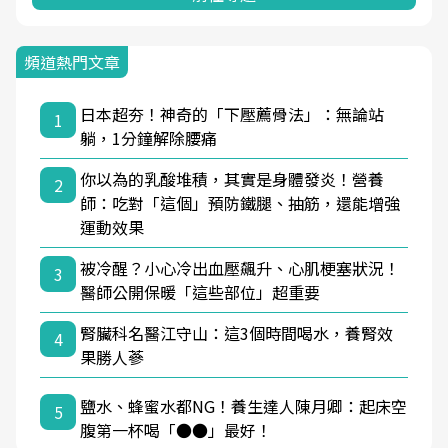
頻道熱門文章
日本超夯！神奇的「下壓薦骨法」：無論站
1
躺，1分鐘解除腰痛
你以為的乳酸堆積，其實是身體發炎！營養
2
師：吃對「這個」預防鐵腿、抽筋，還能增強
運動效果
被冷醒？小心冷出血壓飆升、心肌梗塞狀況！
3
醫師公開保暖「這些部位」超重要
腎臟科名醫江守山：這3個時間喝水，養腎效
4
果勝人蔘
鹽水、蜂蜜水都NG！養生達人陳月卿：起床空
5
腹第一杯喝「●●」最好！