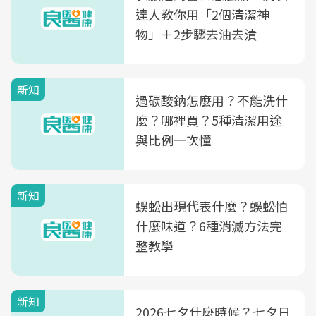
達人教你用「2個清潔神
物」＋2步驟去油去漬
新知
過碳酸鈉怎麼用？不能洗什
麼？哪裡買？5種清潔用途
與比例一次懂
新知
蜈蚣出現代表什麼？蜈蚣怕
什麼味道？6種消滅方法完
整教學
新知
2026七夕什麼時候？七夕日