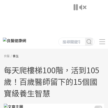
良醫
養生
每天爬樓梯100階，活到105
歲！百歲醫師留下的15個國
寶級養生智慧