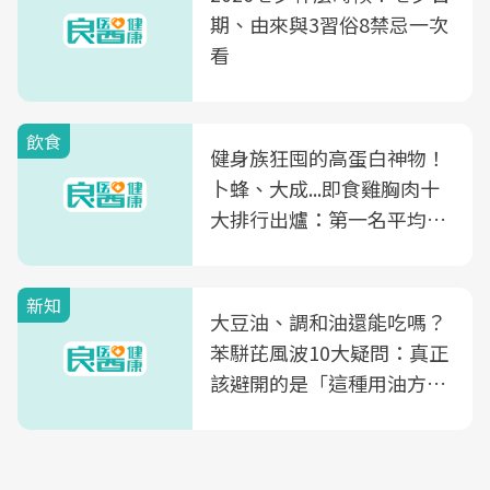
期、由來與3習俗8禁忌一次
看
飲食
健身族狂囤的高蛋白神物！
卜蜂、大成...即食雞胸肉十
大排行出爐：第一名平均一
片不到50元
新知
大豆油、調和油還能吃嗎？
苯駢芘風波10大疑問：真正
該避開的是「這種用油方
式」