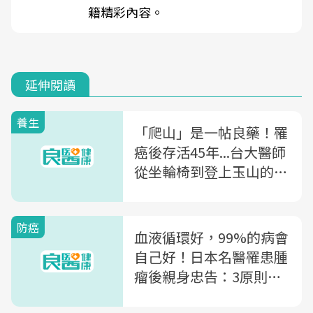
籍精彩內容。
延伸閱讀
養生
「爬山」是一帖良藥！罹
癌後存活45年...台大醫師
從坐輪椅到登上玉山的奇
蹟
防癌
血液循環好，99%的病會
自己好！日本名醫罹患腫
瘤後親身忠告：3原則健
走暢通血管