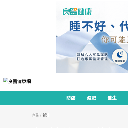
防癌
減肥
養生
良醫
新知