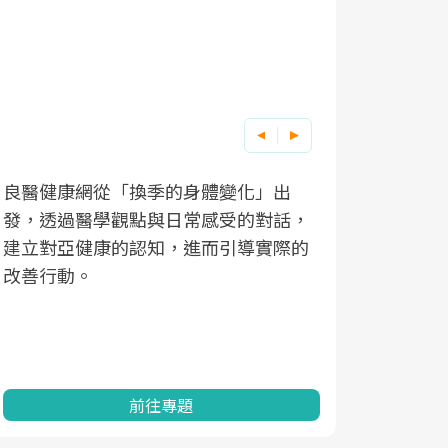
良醫健康網從「換季的身體變化」出
根據不同性
因應超高齡
發，透過醫學觀點與日常感受的對話，
現在、未來
「2025
建立對亞健康的認知，進而引導實際的
化，知道該
康促進為目
改善行動。
民眾健康的
查、數據分
一起成為台
前往專題