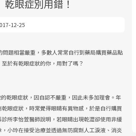
 乾眼症別用錯！
017-12-25
的問題相當嚴重，多數人常常自行到藥局購買藥品點
面對超高齡社會的浪潮，台灣正在快速
2025年，就到良醫生活祭體驗「一站式
，至於有乾眼症狀的你，用對了嗎？
邁向「健康照護」的新時代。隨著國家
健康新生活」，從講座、體驗到運動，
政策如「健康台灣推動委員會」與「長
全面啟動你的健康革命！
照3.0」的推進，「預防醫學」已成全民
關注的核心議題。然而，健檢不只是醫
輕微的乾眼症狀，因自認不嚴重，因此未多加理會。年
療院所的服務，更是民眾了解自身健康
劇乾眼症狀，時常覺得眼睛有異物感，於是自行購買
狀況、啟動健康管理的重要起點。
科診所李怡萱醫師說明，若眼睛出現乾澀卻使用非緩
前往專題
前往專題
幸，小玲在接受治療並透過無防腐劑人工淚液、消炎