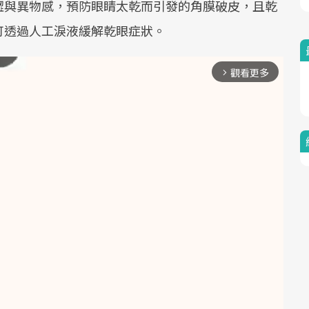
澀與異物感，預防眼睛太乾而引發的角膜破皮，且乾
可透過人工淚液緩解乾眼症狀。
觀看更多
arrow_forward_ios