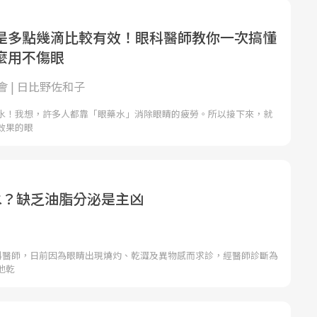
是多點幾滴比較有效！眼科醫師教你一次搞懂
麼用不傷眼
 | 日比野佐和子
水！我想，許多人都靠「眼藥水」消除眼睛的疲勞。所以接下來，就
效果的眼
水？缺乏油脂分泌是主凶
內科醫師，日前因為眼睛出現燒灼、乾澀及異物感而求診，經醫師診斷為
他乾