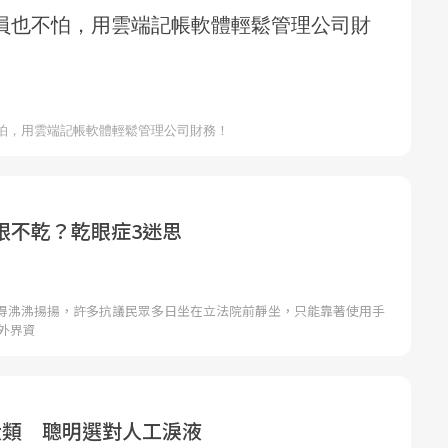
眼不乾？乾眼症3迷思
得沸沸揚揚，許多抗議民眾多日坐在立法院前靜坐，只能靠著使用手
外界資
大類 聰明選對人工淚液