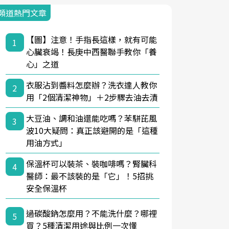
頻道熱門文章
【圖】注意！手指長這樣，就有可能
1
心臟衰竭！長庚中西醫聯手教你「養
心」之道
衣服沾到醬料怎麼辦？洗衣達人教你
2
用「2個清潔神物」＋2步驟去油去漬
大豆油、調和油還能吃嗎？苯駢芘風
3
波10大疑問：真正該避開的是「這種
用油方式」
保溫杯可以裝茶、裝咖啡嗎？腎臟科
4
醫師：最不該裝的是「它」！5招挑
安全保溫杯
過碳酸鈉怎麼用？不能洗什麼？哪裡
5
買？5種清潔用途與比例一次懂