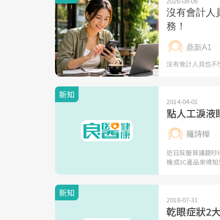
新知
2014-04-01
點人工淚液
羅詩樺
近日反服貿議題吵
機或3C產品來得知
新知
2018-07-31
乾眼症狀2