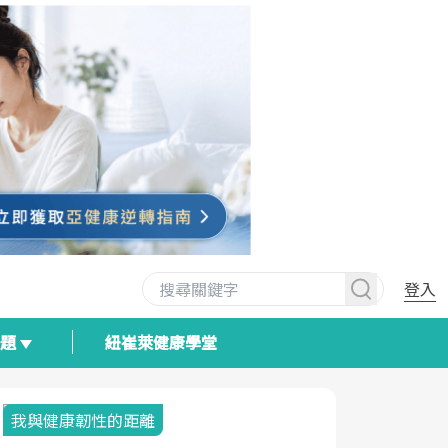
登入
專題
紐崔萊健康學堂
我與健康韌性的距離
荷爾蒙時光
2025健檢