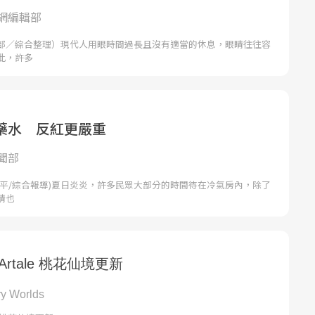
網編輯部
部／綜合整理）現代人用眼時間過長且沒有適當的休息，眼睛往往容
此，許多
藥水 反紅更嚴重
聞部
徐平/綜合報導)夏日炎炎，許多民眾大部分的時間待在冷氣房內，除了
睛也