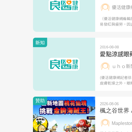
優活健康
（優活健康網編輯
易發紅與疲勞，因
新知
2016-08-08
愛點涼感眼
ｕｈｏ新
(優活健康網記者
皮膚乾燥之外，眼