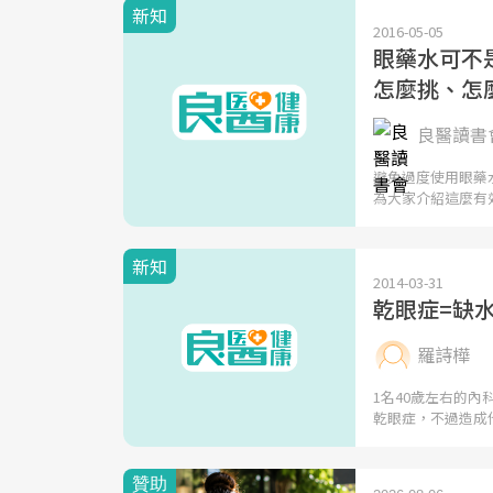
新知
2016-05-05
眼藥水可不
怎麼挑、怎
良醫讀書會
避免過度使用眼藥
為大家介紹這麼有
新知
2014-03-31
乾眼症=缺
羅詩樺
1名40歲左右的
乾眼症，不過造成