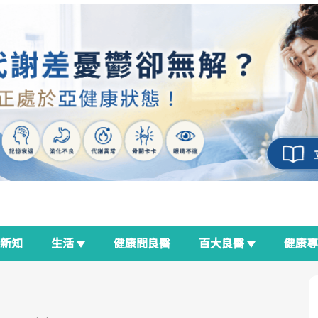
新知
生活
健康問良醫
百大良醫
健康
良醫生活祭
我與健康韌性的距離