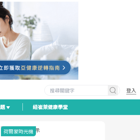
登入
專題
紐崔萊健康學堂
荷爾蒙時光機
2025健檢