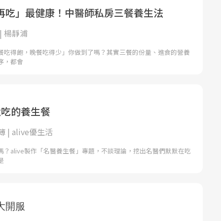
再吃」最健康！中醫師私房三餐養生法
| 楊靜浦
餐吃得飽，晚餐吃得少」你做到了嗎？其實三餐的份量、進食的營養
序，都會
默吃的養生餐
| alive優生活
？alive製作「名醫養生餐」專題，不談理論，挖出名醫們默默在吃
是