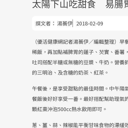
太陽下山吃甜食 易腸
撰文者：
湯蕎伊
2018-02-09
（優活健康網記者湯蕎伊／編輯整理）早
稀飯，再加點補脾胃的蓮子、芡實、番薯
吐司搭配半糖或無糖的豆漿、牛奶。營養
的三明治、及含糖的奶茶、紅茶。
午餐後，是享受甜點的最佳時間。中午陽
餐飯後好好享受一番。最好搭配幫助理氣的
顆紅棗沖泡500cc熱水飲用即可。
蔥、薑、蒜、辣椒能平衡甘味食物的滯緩