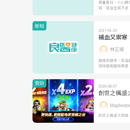
溽暑夏日，小心脾
弱、氣血生成不足
新知
2017-01-20
補血又禦寒
林芷揚
越接近過年，低溫
滋味還能驅除寒意