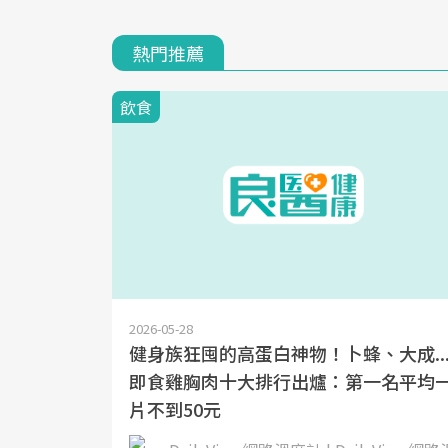
熱門推薦
飲食
2026-05-28
健身族狂囤的高蛋白神物！卜蜂、大成..
即食雞胸肉十大排行出爐：第一名平均
片不到50元