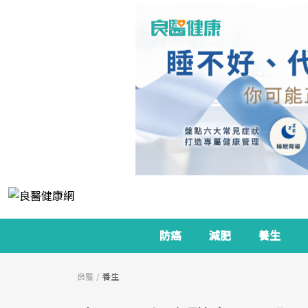
防癌
減肥
養生
良醫
養生