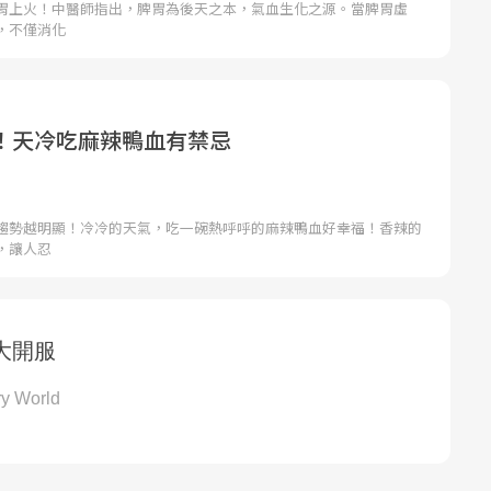
胃上火！中醫師指出，脾胃為後天之本，氣血生化之源。當脾胃虛
，不僅消化
！天冷吃麻辣鴨血有禁忌
趨勢越明顯！冷冷的天氣，吃一碗熱呼呼的麻辣鴨血好幸福！香辣的
，讓人忍