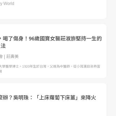
，喝了傷身！96歲國寶女醫莊淑旂堅持一生的
生法
 | 莊壽美
大學醫學博士。1920年生於台灣，父親為中醫師，從小耳濡目染熟習
親
麼辦？吳明珠：「上床蘿蔔下床薑」來降火