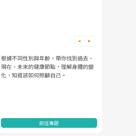
根據不同性別與年齡，帶你找到過去、
因應超高齡
現在、未來的健康節點，理解身體的變
「2025
化，知道該如何照顧自己。
康促進為目
民眾健康的
查、數據分
一起成為台
前往專題