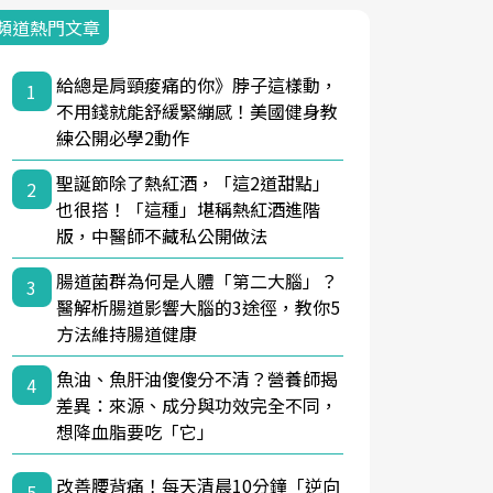
頻道熱門文章
給總是肩頸痠痛的你》脖子這樣動，
1
不用錢就能舒緩緊繃感！美國健身教
練公開必學2動作
聖誕節除了熱紅酒，「這2道甜點」
2
也很搭！「這種」堪稱熱紅酒進階
版，中醫師不藏私公開做法
腸道菌群為何是人體「第二大腦」？
3
醫解析腸道影響大腦的3途徑，教你5
方法維持腸道健康
魚油、魚肝油傻傻分不清？營養師揭
4
差異：來源、成分與功效完全不同，
想降血脂要吃「它」
改善腰背痛！每天清晨10分鐘「逆向
5