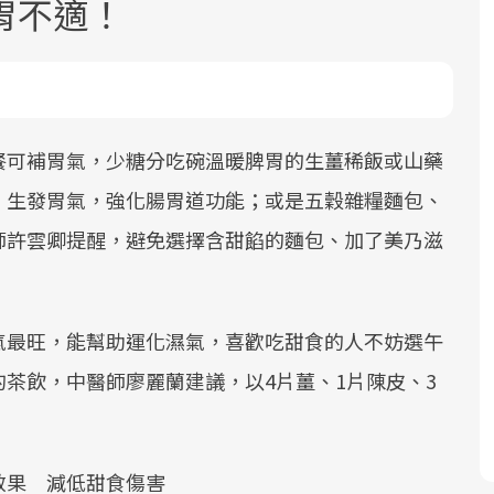
胃不適！
餐可補胃氣，少糖分吃碗溫暖脾胃的生薑稀飯或山藥
，生發胃氣，強化腸胃道功能；或是五穀雜糧麵包、
面對超高齡社會的浪潮，台灣正在快速
2025年，就到良醫生活祭體驗「一站式
良醫健康網從「換季的身體變化」出
師許雲卿提醒，避免選擇含甜餡的麵包、加了美乃滋
邁向「健康照護」的新時代。隨著國家
健康新生活」，從講座、體驗到運動，
發，透過醫學觀點與日常感受的對話，
政策如「健康台灣推動委員會」與「長
全面啟動你的健康革命！
建立對亞健康的認知，進而引導實際的
照3.0」的推進，「預防醫學」已成全民
改善行動。
關注的核心議題。然而，健檢不只是醫
氣最旺，能幫助運化濕氣，喜歡吃甜食的人不妨選午
療院所的服務，更是民眾了解自身健康
茶飲，中醫師廖麗蘭建議，以4片薑、1片陳皮、3
狀況、啟動健康管理的重要起點。
前往專題
前往專題
前往專題
效果 減低甜食傷害