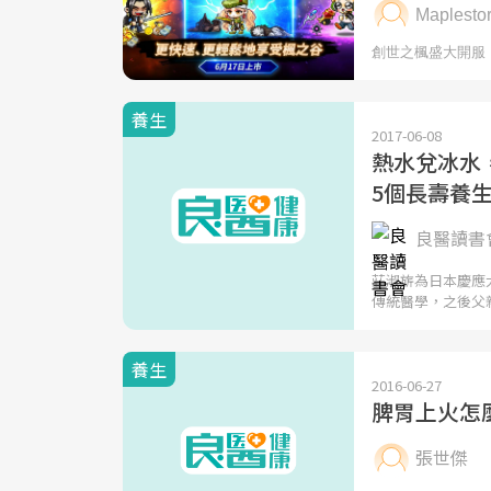
養生
2017-06-08
熱水兌冰水
5個長壽養
良醫讀書會
莊淑旂為日本慶應
傳統醫學，之後父
養生
2016-06-27
脾胃上火怎
張世傑