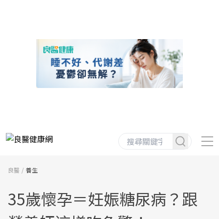
良醫
養生
35歲懷孕＝妊娠糖尿病？跟