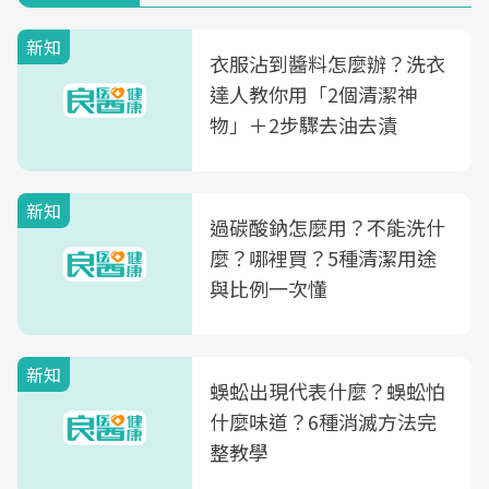
新知
衣服沾到醬料怎麼辦？洗衣
達人教你用「2個清潔神
物」＋2步驟去油去漬
新知
過碳酸鈉怎麼用？不能洗什
麼？哪裡買？5種清潔用途
與比例一次懂
新知
蜈蚣出現代表什麼？蜈蚣怕
什麼味道？6種消滅方法完
整教學