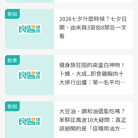
新知
2026七夕什麼時候？七夕日
期、由來與3習俗8禁忌一次
看
飲食
健身族狂囤的高蛋白神物！
卜蜂、大成...即食雞胸肉十
大排行出爐：第一名平均一
片不到50元
新知
大豆油、調和油還能吃嗎？
苯駢芘風波10大疑問：真正
該避開的是「這種用油方
式」