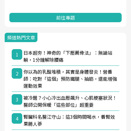
前往專題
頻道熱門文章
日本超夯！神奇的「下壓薦骨法」：無論站
1
躺，1分鐘解除腰痛
你以為的乳酸堆積，其實是身體發炎！營養
2
師：吃對「這個」預防鐵腿、抽筋，還能增強
運動效果
被冷醒？小心冷出血壓飆升、心肌梗塞狀況！
3
醫師公開保暖「這些部位」超重要
腎臟科名醫江守山：這3個時間喝水，養腎效
4
果勝人蔘