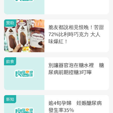
飲食
別讓器官泡在糖水裡 糖
尿病前期控糖3叮嚀
新知
逾4旬孕婦 妊娠醣尿病
發生率35％