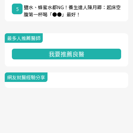
鹽水、蜂蜜水都NG！養生達人陳月卿：起床空
5
腹第一杯喝「●●」最好！
最多人推薦醫師
我要推薦良醫
網友就醫經驗分享