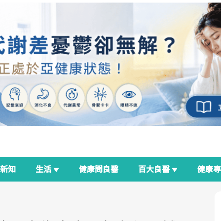
新知
生活
健康問良醫
百大良醫
健康
良醫生活祭
我與健康韌性的距離