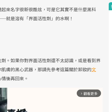
聽起來名字很新很酷炫，可是它其實不是什麼黑科
──就是溶有「界面活性劑」的水啊！
性劑。如果你對界面活性劑還不太認識，或是看到界
你肌膚的黑心武器，那請先參考這篇關於卸妝的
文
心情後再回來。
觀看更多
arrow_forward_ios