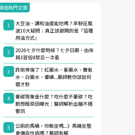
頻道熱門文章
大豆油、調和油還能吃嗎？苯駢芘風
1
波10大疑問：真正該避開的是「這種
用油方式」
2026七夕什麼時候？七夕日期、由來
2
與3習俗8禁忌一次看
跌倒擦傷了！紅藥水、紫藥水、雙氧
3
水、白藥水、優碘...藥師教你該如何
選才對
暈碳現象是什麼？吃什麼不暈碳？吃
4
飽想睡原因曝光：醫師解析血糖不穩
警訊
公廁的馬桶，你敢坐嗎...》馬桶坐墊
5
會傳染性病嗎？醫師有解