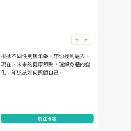
根據不同性別與年齡，帶你找到過去、
因應超高齡
現在、未來的健康節點，理解身體的變
「2025
化，知道該如何照顧自己。
康促進為目
民眾健康的
查、數據分
一起成為台
前往專題