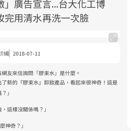
」廣告宣言...台大化工博
妝完用清水再洗一次臉
玠揚
2018-07-11
面對超高齡社會的浪潮，台灣正在快速
2025年，就到良醫生活祭體驗「一站式
良醫健康網從「換季的身體變化」出
邁向「健康照護」的新時代。隨著國家
健康新生活」，從講座、體驗到運動，
發，透過醫學觀點與日常感受的對話，
政策如「健康台灣推動委員會」與「長
全面啟動你的健康革命！
建立對亞健康的認知，進而引導實際的
有網友來信詢問「膠束水」是什麼。
照3.0」的推進，「預防醫學」已成全民
改善行動。
出了新的『膠束水』卸妝產品，看起來很神奇！這是
關注的核心議題。然而，健檢不只是醫
嗎？」
療院所的服務，更是民眾了解自身健康
狀況、啟動健康管理的重要起點。
臉，這樣沒關係嗎？」
前往專題
前往專題
前往專題
這麼神奇？」