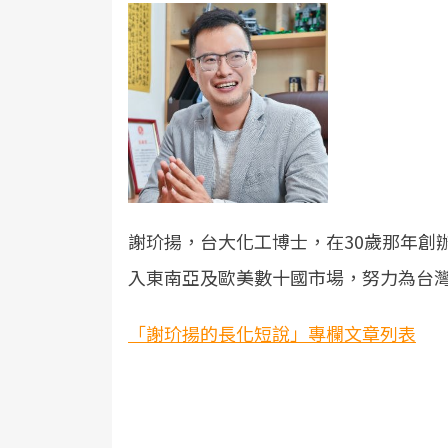
謝玠揚，台大化工博士，在30歲那年創辦
入東南亞及歐美數十國市場，努力為台
「謝玠揚的長化短說」專欄文章列表