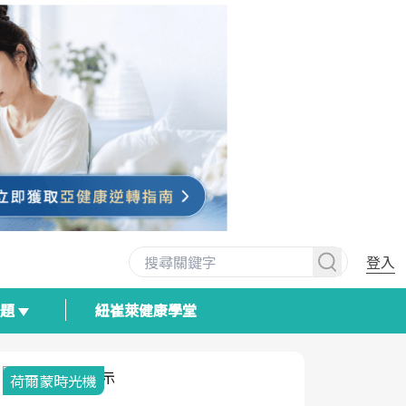
登入
專題
紐崔萊健康學堂
荷爾蒙時光機
2025健檢