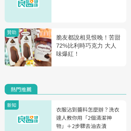
熱門推薦
新知
衣服沾到醬料怎麼辦？洗衣
達人教你用「2個清潔神
物」＋2步驟去油去漬