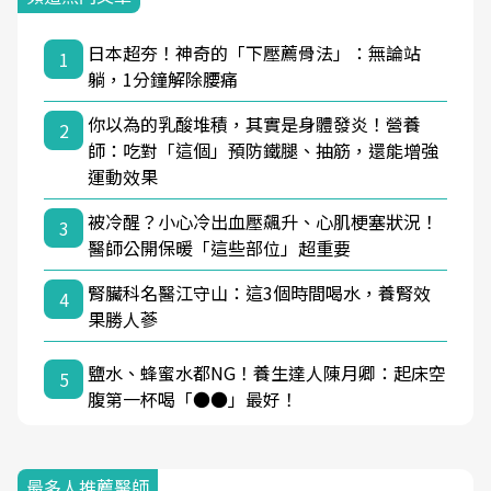
日本超夯！神奇的「下壓薦骨法」：無論站
1
躺，1分鐘解除腰痛
你以為的乳酸堆積，其實是身體發炎！營養
2
師：吃對「這個」預防鐵腿、抽筋，還能增強
運動效果
被冷醒？小心冷出血壓飆升、心肌梗塞狀況！
3
醫師公開保暖「這些部位」超重要
腎臟科名醫江守山：這3個時間喝水，養腎效
4
果勝人蔘
鹽水、蜂蜜水都NG！養生達人陳月卿：起床空
5
腹第一杯喝「●●」最好！
最多人推薦醫師