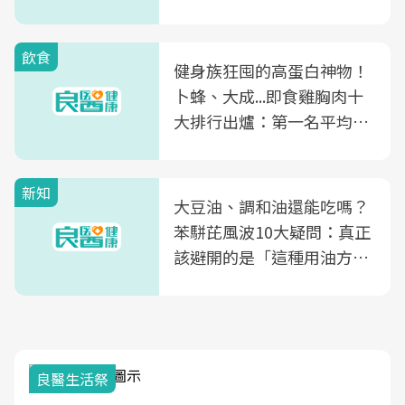
飲食
健身族狂囤的高蛋白神物！
卜蜂、大成...即食雞胸肉十
大排行出爐：第一名平均一
片不到50元
新知
大豆油、調和油還能吃嗎？
苯駢芘風波10大疑問：真正
該避開的是「這種用油方
式」
良醫生活祭