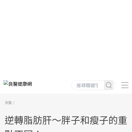
良醫
逆轉脂肪肝～胖子和瘦子的重