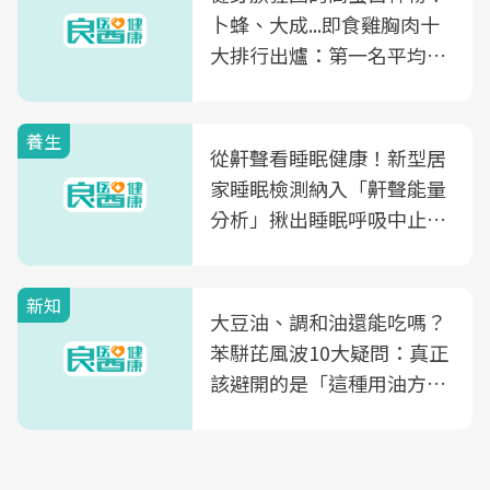
卜蜂、大成...即食雞胸肉十
大排行出爐：第一名平均一
片不到50元
養生
從鼾聲看睡眠健康！新型居
家睡眠檢測納入「鼾聲能量
分析」揪出睡眠呼吸中止症
風險
新知
大豆油、調和油還能吃嗎？
苯駢芘風波10大疑問：真正
該避開的是「這種用油方
式」