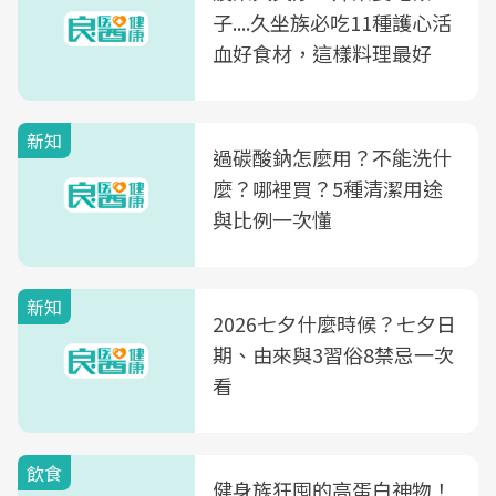
子....久坐族必吃11種護心活
血好食材，這樣料理最好
新知
過碳酸鈉怎麼用？不能洗什
麼？哪裡買？5種清潔用途
與比例一次懂
新知
2026七夕什麼時候？七夕日
期、由來與3習俗8禁忌一次
看
飲食
健身族狂囤的高蛋白神物！