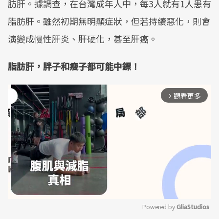
肪肝。據調查，在台灣成年人中，每3人就有1人患有
脂肪肝。雖然初期無明顯症狀，但若持續惡化，則會
演變成慢性肝炎、肝硬化，甚至肝癌。
脂肪肝，胖子和瘦子都可能中鏢！
觀看更多
arrow_forward_ios
Powered by 
GliaStudios