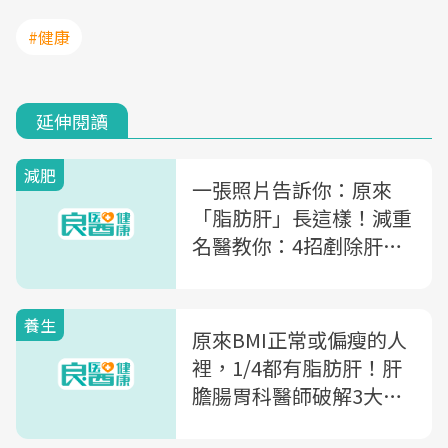
#健康
延伸閱讀
減肥
一張照片告訴你：原來
「脂肪肝」長這樣！減重
名醫教你：4招剷除肝包
油
養生
原來BMI正常或偏瘦的人
裡，1/4都有脂肪肝！肝
膽腸胃科醫師破解3大迷
思