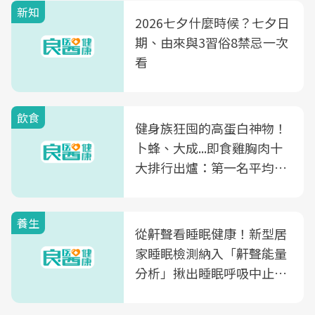
新知
2026七夕什麼時候？七夕日
期、由來與3習俗8禁忌一次
看
飲食
健身族狂囤的高蛋白神物！
卜蜂、大成...即食雞胸肉十
大排行出爐：第一名平均一
片不到50元
養生
從鼾聲看睡眠健康！新型居
家睡眠檢測納入「鼾聲能量
分析」揪出睡眠呼吸中止症
風險