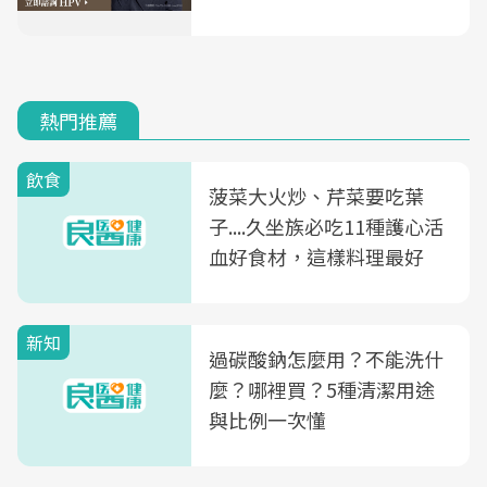
熱門推薦
飲食
菠菜大火炒、芹菜要吃葉
子....久坐族必吃11種護心活
血好食材，這樣料理最好
新知
過碳酸鈉怎麼用？不能洗什
麼？哪裡買？5種清潔用途
與比例一次懂