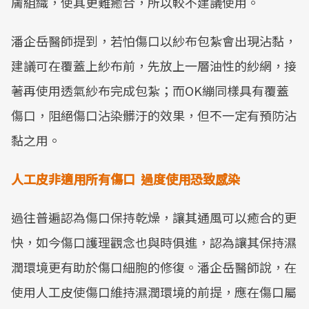
膚組織，使其更難癒合，所以較不建議使用。
潘企岳醫師提到，若怕傷口以紗布包紮會出現沾黏，
建議可在覆蓋上紗布前，先放上一層油性的紗網，接
著再使用透氣紗布完成包紮；而OK繃同樣具有覆蓋
傷口，阻絕傷口沾染髒汙的效果，但不一定有預防沾
黏之用。
人工皮非適用所有傷口
過度使用恐致感染
過往普遍認為傷口保持乾燥，讓其通風可以癒合的更
快，如今傷口護理觀念也與時俱進，認為讓其保持濕
潤環境更有助於傷口細胞的修復。潘企岳醫師說，在
使用人工皮使傷口維持濕潤環境的前提，應在傷口屬