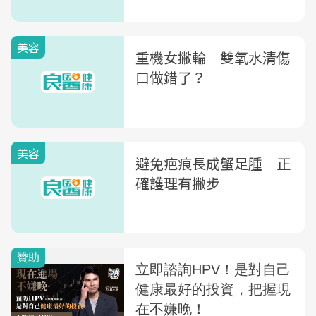
3件事
美容
重機女撇輪 雙氧水清傷
口做錯了？
美容
避免疤痕長成蟹足腫 正
確護理有撇步