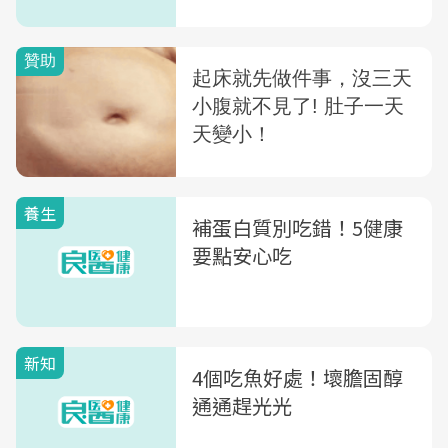
養生
補蛋白質別吃錯！5健康
要點安心吃
新知
4個吃魚好處！壞膽固醇
通通趕光光