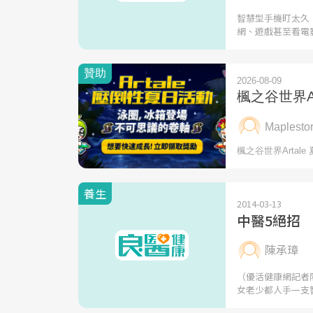
智慧型手機盯太久
網、遊戲甚至看電
養生
2014-03-13
中醫5絕招
陳承璋
（優活健康網記者
女老少都人手一支