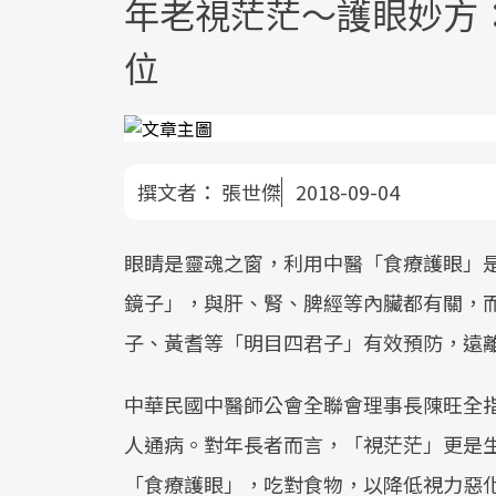
年老視茫茫～護眼妙方
位
撰文者：
張世傑
2018-09-04
眼睛是靈魂之窗，利用中醫「食療護眼」
鏡子」，與肝、腎、脾經等內臟都有關，
子、黃耆等「明目四君子」有效預防，遠
中華民國中醫師公會全聯會理事長陳旺全
人通病。對年長者而言，「視茫茫」更是
「食療護眼」，吃對食物，以降低視力惡