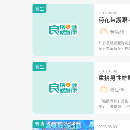
養生
2016-06-08
菊花茶護眼
黃惠姍
許多長期要面對電
花分為黃菊花、白
養生
2018-07-30
重拾男性雄
張世傑
「強精固腎」是男
腎」，唯有強化肝