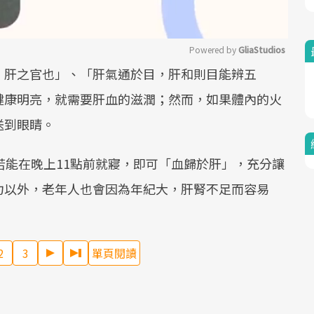
Powered by 
GliaStudios
，肝之官也」、「肝氣通於目，肝和則目能辨五
Mute
健康明亮，就需要肝血的滋潤；然而，如果體內的火
送到眼睛。
若能在晚上11點前就寢，即可「血歸於肝」，充分讓
力以外，老年人也會因為年紀大，肝腎不足而容易
。
2
3
單頁閱讀