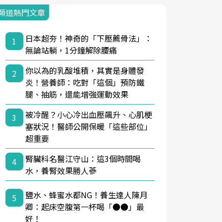
頻道熱門文章
日本超夯！神奇的「下壓薦骨法」：
1
無論站躺，1分鐘解除腰痛
你以為的乳酸堆積，其實是身體發
2
炎！營養師：吃對「這個」預防鐵
腿、抽筋，還能增強運動效果
被冷醒？小心冷出血壓飆升、心肌梗
3
塞狀況！醫師公開保暖「這些部位」
超重要
腎臟科名醫江守山：這3個時間喝
4
水，養腎效果勝人蔘
鹽水、蜂蜜水都NG！養生達人陳月
5
卿：起床空腹第一杯喝「●●」最
好！