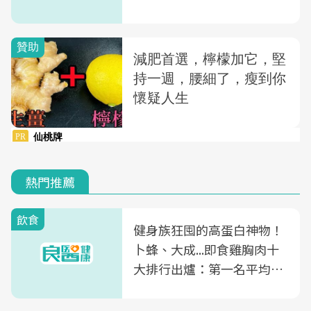
熱門推薦
飲食
健身族狂囤的高蛋白神物！
卜蜂、大成...即食雞胸肉十
大排行出爐：第一名平均一
片不到50元