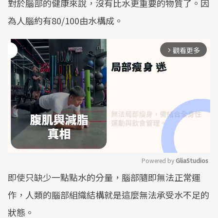
對於腦部的健康來說，沒有比水更重要的物質了。因
為人腦約有80/100由水構成。
觀看更多
arrow_forward_ios
Powered by 
GliaStudios
即使只缺少一點點水的分量，腦部隨即無法正常運
Mute
作，人類的腦部組織結構就是這麼無法承受水不足的
狀態。