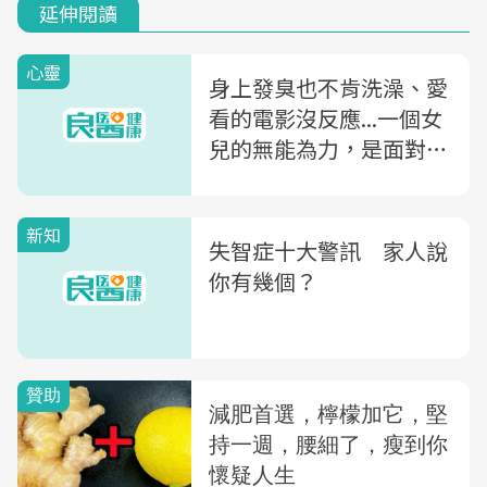
延伸閱讀
心靈
身上發臭也不肯洗澡、愛
看的電影沒反應...一個女
兒的無能為力，是面對失
智父親被囚禁的靈魂
新知
失智症十大警訊 家人說
你有幾個？