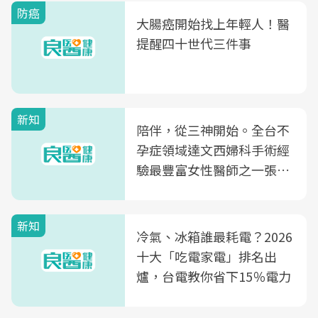
防癌
大腸癌開始找上年輕人！醫
提醒四十世代三件事
新知
陪伴，從三神開始。全台不
孕症領域達文西婦科手術經
驗最豐富女性醫師之一張永
玲領軍，打造全台首創「生
殖銀行概念形象館」，攜手
新知
光田醫院建構360度女性健
冷氣、冰箱誰最耗電？2026
康照護生態圈
十大「吃電家電」排名出
爐，台電教你省下15％電力