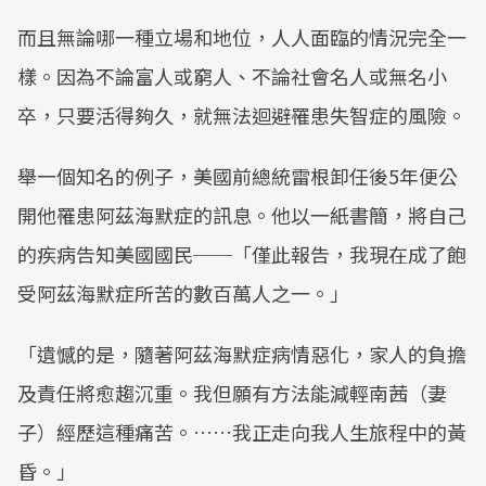
而且無論哪一種立場和地位，人人面臨的情況完全一
樣。因為不論富人或窮人、不論社會名人或無名小
卒，只要活得夠久，就無法迴避罹患失智症的風險。
舉一個知名的例子，美國前總統雷根卸任後5年便公
開他罹患阿茲海默症的訊息。他以一紙書簡，將自己
的疾病告知美國國民──「僅此報告，我現在成了飽
受阿茲海默症所苦的數百萬人之一。」
「遺憾的是，隨著阿茲海默症病情惡化，家人的負擔
及責任將愈趨沉重。我但願有方法能減輕南茜（妻
子）經歷這種痛苦。……我正走向我人生旅程中的黃
昏。」