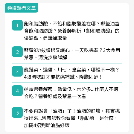
頻道熱門文章
飽和脂肪酸、不飽和脂肪酸差在哪？哪些油富
1
含飽和脂肪酸？營養師解析「飽和脂肪酸」的
優缺點、建議攝取量
藍莓9功效護眼又護心，一天吃幾顆？3大食用
2
禁忌、清洗步驟詳解
龍鬚菜、過貓、川七、皇宮菜，哪裡不一樣？
3
4張圖吃對才能抗癌補鐵、降膽固醇！
蓮霧營養解密：熱量低、水分多...什麼人不適
4
合吃？營養好處及禁忌一次看
不要再誤會「油脂」了！油脂的好壞，其實挑
5
得出來...營養師教你看懂「脂肪酸」是什麼，
加碼4招判斷油脂好壞