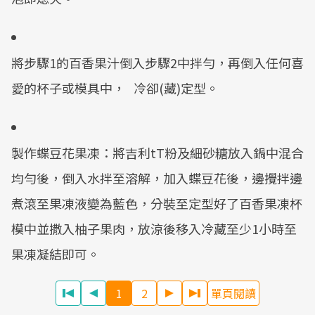
將步驟1的百香果汁倒入步驟2中拌勻，再倒入任何喜
愛的杯子或模具中， 冷卻(藏)定型。
製作蝶豆花果凍：將吉利tT粉及細砂糖放入鍋中混合
均勻後，倒入水拌至溶解，加入蝶豆花後，邊攪拌邊
煮滾至果凍液變為藍色，分裝至定型好了百香果凍杯
模中並撒入柚子果肉，放涼後移入冷藏至少1小時至
果凍凝結即可。
1
2
單頁閱讀