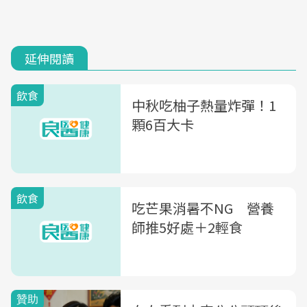
延伸閱讀
飲食
中秋吃柚子熱量炸彈！1
顆6百大卡
飲食
吃芒果消暑不NG 營養
師推5好處＋2輕食