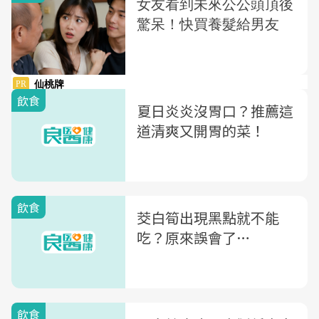
飲食
夏日炎炎沒胃口？推薦這
道清爽又開胃的菜！
飲食
茭白筍出現黑點就不能
吃？原來誤會了…
飲食