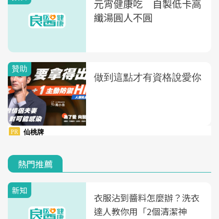
元宵健康吃 自製低卡高
纖湯圓人不圓
熱門推薦
新知
衣服沾到醬料怎麼辦？洗衣
達人教你用「2個清潔神