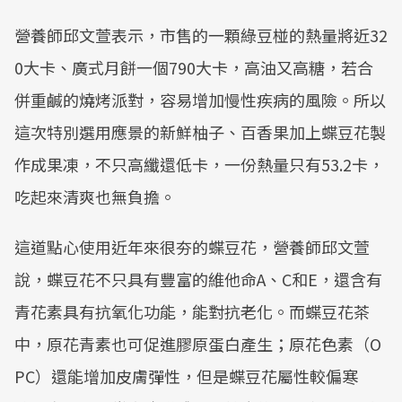
營養師邱文萱表示，市售的一顆綠豆椪的熱量將近32
0大卡、廣式月餅一個790大卡，高油又高糖，若合
併重鹹的燒烤派對，容易增加慢性疾病的風險。所以
這次特別選用應景的新鮮柚子、百香果加上蝶豆花製
作成果凍，不只高纖還低卡，一份熱量只有53.2卡，
吃起來清爽也無負擔。
這道點心使用近年來很夯的蝶豆花，營養師邱文萱
說，蝶豆花不只具有豐富的維他命A、C和E，還含有
青花素具有抗氧化功能，能對抗老化。而蝶豆花茶
中，原花青素也可促進膠原蛋白產生；原花色素（O
PC）還能增加皮膚彈性，但是蝶豆花屬性較偏寒