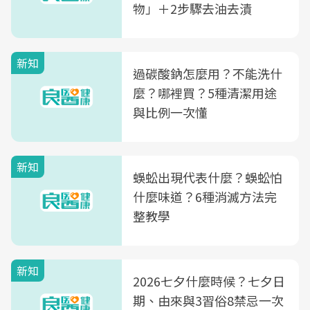
物」＋2步驟去油去漬
新知
過碳酸鈉怎麼用？不能洗什
麼？哪裡買？5種清潔用途
與比例一次懂
新知
蜈蚣出現代表什麼？蜈蚣怕
什麼味道？6種消滅方法完
整教學
新知
2026七夕什麼時候？七夕日
期、由來與3習俗8禁忌一次