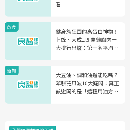
看
飲食
健身族狂囤的高蛋白神物！
卜蜂、大成...即食雞胸肉十
大排行出爐：第一名平均一
片不到50元
新知
大豆油、調和油還能吃嗎？
苯駢芘風波10大疑問：真正
該避開的是「這種用油方
式」