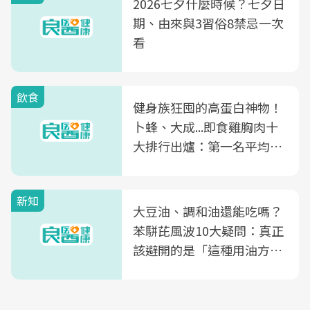
2026七夕什麼時候？七夕日
期、由來與3習俗8禁忌一次
看
飲食
健身族狂囤的高蛋白神物！
卜蜂、大成...即食雞胸肉十
大排行出爐：第一名平均一
片不到50元
新知
大豆油、調和油還能吃嗎？
苯駢芘風波10大疑問：真正
該避開的是「這種用油方
式」