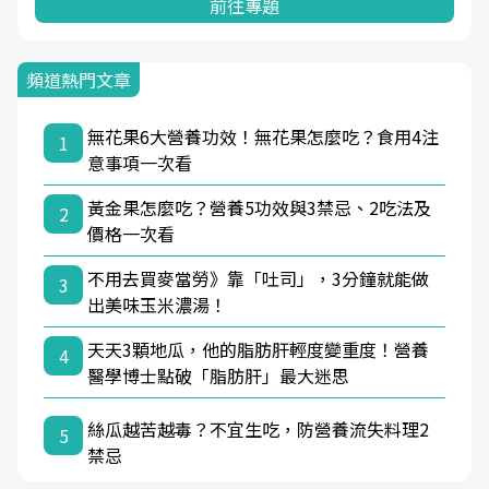
前往專題
頻道熱門文章
無花果6大營養功效！無花果怎麼吃？食用4注
1
意事項一次看
黃金果怎麼吃？營養5功效與3禁忌、2吃法及
2
價格一次看
不用去買麥當勞》靠「吐司」，3分鐘就能做
3
出美味玉米濃湯！
天天3顆地瓜，他的脂肪肝輕度變重度！營養
4
醫學博士點破「脂肪肝」最大迷思
絲瓜越苦越毒？不宜生吃，防營養流失料理2
5
禁忌