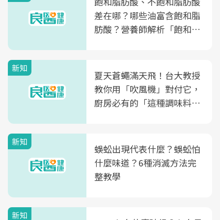
飽和脂肪酸、不飽和脂肪酸
差在哪？哪些油富含飽和脂
肪酸？營養師解析「飽和脂
肪酸」的優缺點、建議攝取
量
新知
夏天蒼蠅滿天飛！台大教授
教你用「吹風機」對付它，
廚房必有的「這種調味料」
竟是蒼蠅剋星～
新知
蜈蚣出現代表什麼？蜈蚣怕
什麼味道？6種消滅方法完
整教學
新知