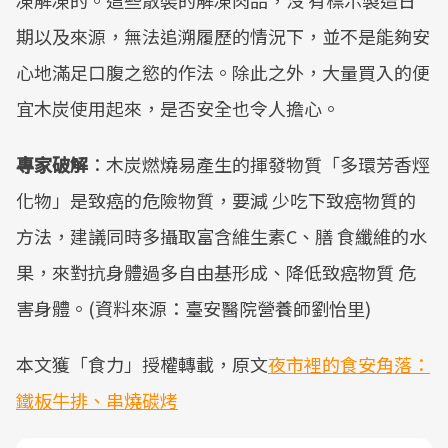
凍解凍的。這些散裝的解凍肉品，沒 有標示製造日
期以及來源，無法追溯履歷的情況下，並不是能夠安
心地滿足口腹之慾的作法。除此之外，大量買入的便
宜木炭使用起來，是否安全也令人擔心。
專家破解
：木炭燃燒易產生的揮發物質「多環芳香烴
化物」是致癌的危險物質，要減 少吃下致癌物質的
方法，建議同時多攝取富含維生素C、膳 食纖維的水
果，來對抗身體過多自由基形成、降低致癌物質 危
害身體。(資料來源：臺安醫院營養師劉怡里)
本文獲「食力」授權轉載，原文
夜市裡的食安角落：
鐵板牛排、串燒碳烤