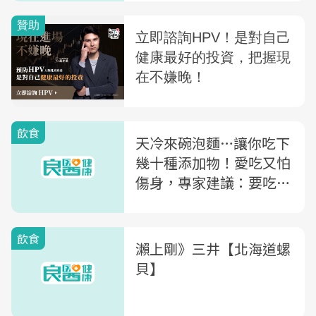
飲食
天冷來碗泡麵…讓你吃下
幾十種添加物！愛吃又怕
傷身，專家建議：要吃就
挑這一種
飲食
瀨上剛》三井【北海道螺
貝】