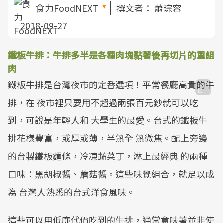
食力FoodNEXT
撰文者：
蕭琮容
2018-09-27
鐵板牛排：牛排多半是各種肉塊黏著後再切片的重組
肉
鐵板牛排是台灣夜市的定番選項！平常餐廳高貴的牛
排，在 夜市裡只要用不超過兩張百元鈔就可以吃
到，可說是年輕人和 大學生的最愛。台式的鐵板牛
排花樣豐富，或厚或薄，半熟全 熟微焦。配上旁邊
的台製鐵板麵條，冷凍蔬菜丁，淋上最經典 的兩種
口味：黑胡椒醬、蘑菇醬。這些味覺組合，就足以成
為 台灣人熟悉的台式洋食風味。
這些可以用低廉代價吃到的牛排，通常意味著並非使