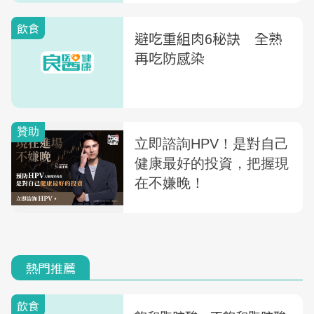
飲食
避吃重組肉6秘訣 全熟
再吃防感染
熱門推薦
飲食