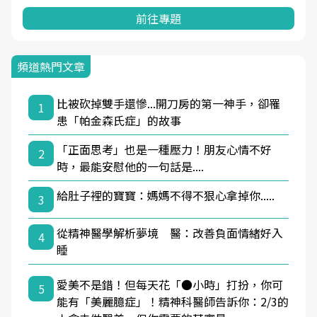
前往專題
頻道熱門文章
比被砍掉雙手還慘...開刀房的第一神手，卻罹
1
患「帕金森氏症」的故事
「正面思考」也是一種壓力！朋友心情不好
2
時，最能安慰他的一句話是....
給肚子裡的寶寶：媽媽不得不狠心拿掉你.....
3
從精神醫學解析夢境 醫：改善負面情緒好入
4
睡
愛美不是錯！但每天花「●小時」打扮，你可
5
能有「美麗臆症」！精神科醫師告訴你：2/3的