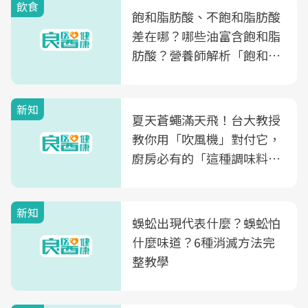
飲食
飽和脂肪酸、不飽和脂肪酸
差在哪？哪些油富含飽和脂
肪酸？營養師解析「飽和脂
肪酸」的優缺點、建議攝取
量
新知
夏天蒼蠅滿天飛！台大教授
教你用「吹風機」對付它，
廚房必有的「這種調味料」
竟是蒼蠅剋星～
新知
蜈蚣出現代表什麼？蜈蚣怕
什麼味道？6種消滅方法完
整教學