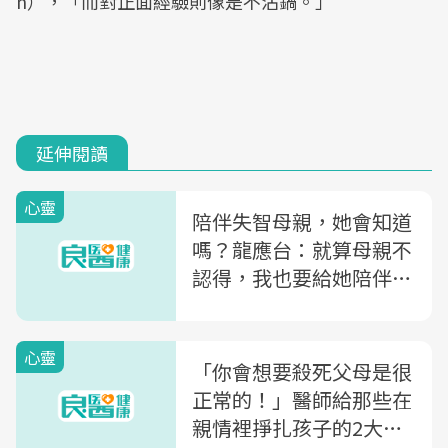
n），「而對正面經驗則像是不沾鍋。」
延伸閱讀
心靈
陪伴失智母親，她會知道
嗎？龍應台：就算母親不
認得，我也要給她陪伴和
溫暖
心靈
「你會想要殺死父母是很
正常的！」醫師給那些在
親情裡掙扎孩子的2大建