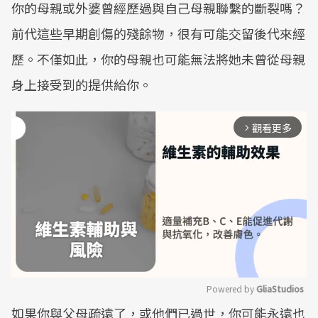
你的母親或外婆曾經歷過與自己母親聯繫的斷裂嗎？
前代這些早期創傷的殘餘物，很有可能交留後代來經
歷。不僅如此，你的母親也可能無法將她未曾從母親
身上接受到的提供給你。
觀看更多
arrow_forward_ios
Powered by 
GliaStudios
如果你與父母疏遠了，或他們已過世，你可能永遠也