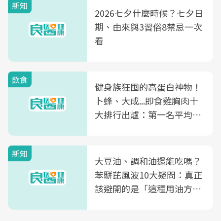
新知
2026七夕什麼時候？七夕日
期、由來與3習俗8禁忌一次
看
飲食
健身族狂囤的高蛋白神物！
卜蜂、大成...即食雞胸肉十
大排行出爐：第一名平均一
片不到50元
新知
大豆油、調和油還能吃嗎？
苯駢芘風波10大疑問：真正
該避開的是「這種用油方
式」