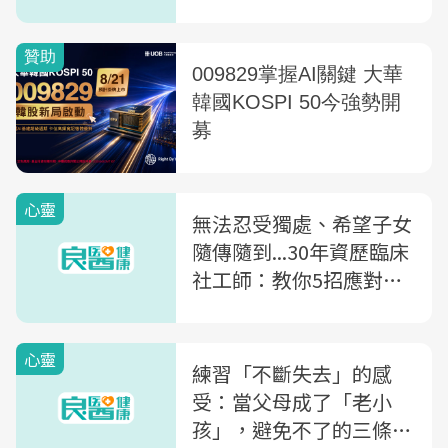
議
心靈
無法忍受獨處、希望子女
隨傳隨到...30年資歷臨床
社工師：教你5招應對
「依賴型父母」
心靈
練習「不斷失去」的感
受：當父母成了「老小
孩」，避免不了的三條心