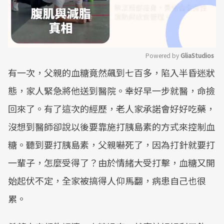
Powered by 
GliaStudios
有一次，父親的血糖竟然飆到七百多，陷入半昏迷狀
Mute
態，家人緊急將他送到醫院。幸好早一步就醫，命撿
回來了。有了這次的經歷，老人家承諾會好好吃藥，
沒想到醫師卻說以後要靠施打胰島素的方式來控制血
糖。聽到要打胰島素，父親嚇死了，因為打針就要打
一輩子，怎麼受得了？由於情緒大受打擊，血糖又開
始起伏不定，全家被搞得人仰馬翻，病患自己也很
累。