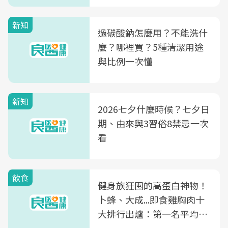
新知
過碳酸鈉怎麼用？不能洗什
麼？哪裡買？5種清潔用途
與比例一次懂
新知
2026七夕什麼時候？七夕日
期、由來與3習俗8禁忌一次
看
飲食
健身族狂囤的高蛋白神物！
卜蜂、大成...即食雞胸肉十
大排行出爐：第一名平均一