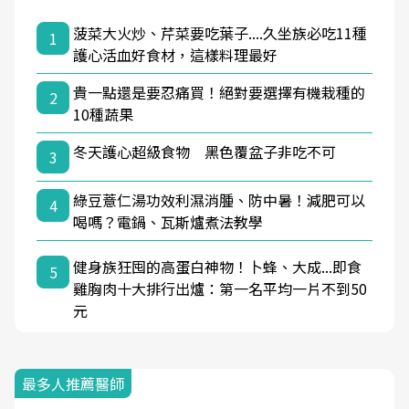
菠菜大火炒、芹菜要吃葉子....久坐族必吃11種
1
護心活血好食材，這樣料理最好
貴一點還是要忍痛買！絕對要選擇有機栽種的
2
10種蔬果
冬天護心超級食物 黑色覆盆子非吃不可
3
綠豆薏仁湯功效利濕消腫、防中暑！減肥可以
4
喝嗎？電鍋、瓦斯爐煮法教學
健身族狂囤的高蛋白神物！卜蜂、大成...即食
5
雞胸肉十大排行出爐：第一名平均一片不到50
元
最多人推薦醫師