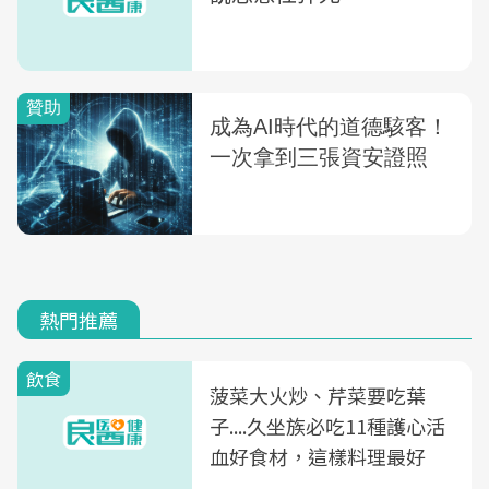
熱門推薦
飲食
菠菜大火炒、芹菜要吃葉
子....久坐族必吃11種護心活
血好食材，這樣料理最好