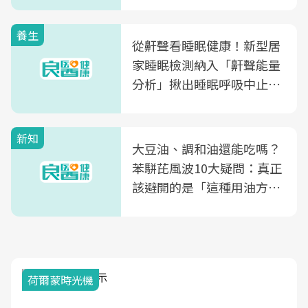
片不到50元
養生
從鼾聲看睡眠健康！新型居
家睡眠檢測納入「鼾聲能量
分析」揪出睡眠呼吸中止症
風險
新知
大豆油、調和油還能吃嗎？
苯駢芘風波10大疑問：真正
該避開的是「這種用油方
式」
荷爾蒙時光機