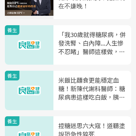
養生
「我30歲就得糖尿病，併
發洗腎、白內障...人生慘
不忍睹」醫師這樣做，成
功抗糖20年
養生
米飯比麵食更能穩定血
糖！新陳代謝科醫師：糖
尿病患這樣吃白飯，胰島
素藥物都減量
養生
控糖迷思六大寇！道聽塗
說恐急性猝死