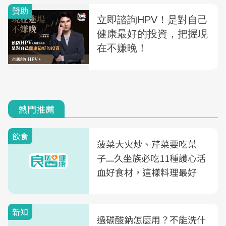
熱門推薦
飲食
菠菜大火炒、芹菜要吃葉
子....久坐族必吃11種護心活
血好食材，這樣料理最好
新知
過碳酸鈉怎麼用？不能洗什