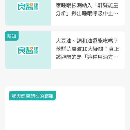
家睡眠檢測納入「鼾聲能量
分析」揪出睡眠呼吸中止症
風險
新知
大豆油、調和油還能吃嗎？
苯駢芘風波10大疑問：真正
該避開的是「這種用油方
式」
我與健康韌性的距離