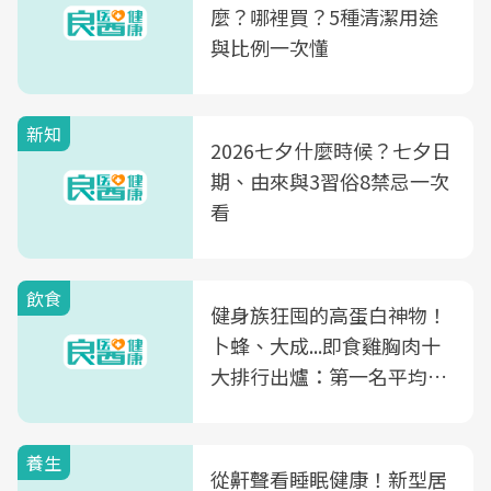
麼？哪裡買？5種清潔用途
與比例一次懂
新知
2026七夕什麼時候？七夕日
期、由來與3習俗8禁忌一次
看
飲食
健身族狂囤的高蛋白神物！
卜蜂、大成...即食雞胸肉十
大排行出爐：第一名平均一
片不到50元
養生
從鼾聲看睡眠健康！新型居