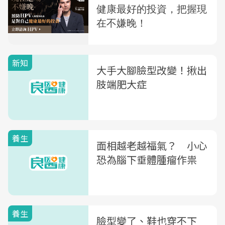
新知
大手大腳臉型改變！揪出
肢端肥大症
養生
面相越老越福氣？ 小心
恐為腦下垂體腫瘤作祟
養生
臉型變了、鞋也穿不下