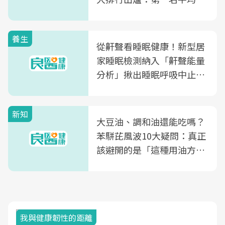
片不到50元
養生
從鼾聲看睡眠健康！新型居
家睡眠檢測納入「鼾聲能量
分析」揪出睡眠呼吸中止症
風險
新知
大豆油、調和油還能吃嗎？
苯駢芘風波10大疑問：真正
該避開的是「這種用油方
式」
我與健康韌性的距離