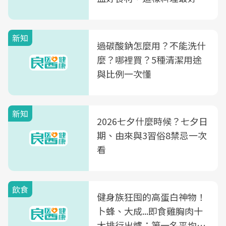
新知
過碳酸鈉怎麼用？不能洗什
麼？哪裡買？5種清潔用途
與比例一次懂
新知
2026七夕什麼時候？七夕日
期、由來與3習俗8禁忌一次
看
飲食
健身族狂囤的高蛋白神物！
卜蜂、大成...即食雞胸肉十
大排行出爐：第一名平均一