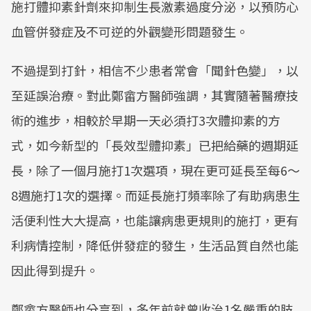
施打體抑素針劑來抑制生長激素過度分泌，以預防心
血管併發症及不可逆的外觀變形問題發生。
不過提到打針，相信不少患者常會「聞針色變」，以
至延誤治療。對此鄭畲方醫師強調，其實隨著醫療技
術的進步，相較於早期一天必須打3次體抑素的方
式，如今新型的「長效型體抑素」已把給藥的週期延
長，除了一個月施打1次選項，現在更可延長至每6～
8週施打1次的選擇。而延長施打頻率除了有助病患生
活便利性大大提高，也能讓病患更規則的施打，更有
利病情控制，降低併發症的發生，生活品質自然也能
因此得到提升。
鄭畲方醫師也分享到，多年前就曾收治1名嚴重的肢