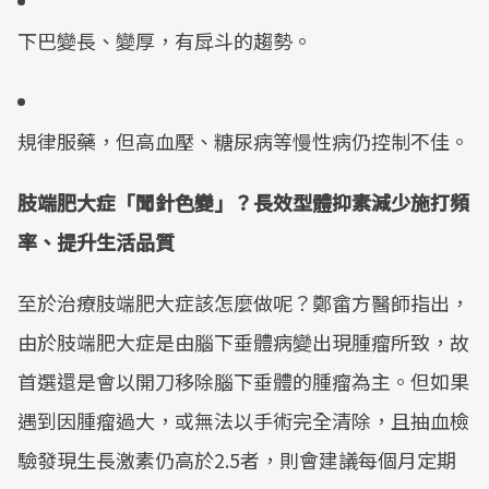
下巴變長、變厚，有戽斗的趨勢。
規律服藥，但高血壓、糖尿病等慢性病仍控制不佳。
肢端肥大症「聞針色變」？長效型體抑素減少施打頻
率、提升生活品質
至於治療肢端肥大症該怎麼做呢？鄭畲方醫師指出，
由於肢端肥大症是由腦下垂體病變出現腫瘤所致，故
首選還是會以開刀移除腦下垂體的腫瘤為主。但如果
遇到因腫瘤過大，或無法以手術完全清除，且抽血檢
驗發現生長激素仍高於2.5者，則會建議每個月定期