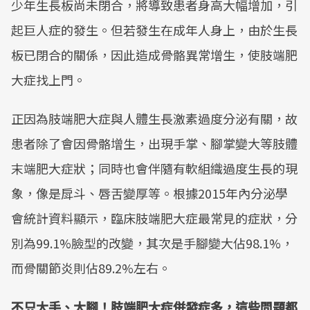
少年生長板尚未閉合，將導致患者身高大幅增加，引
起巨人症的發生。但若發生在成年人身上，由於生長
板已閉合的關係，因此造成骨骼異常增生，使肢端肥
大症找上門。
正因為肢端肥大症與人體生長激素過度分泌有關，故
患者除了會因骨骼增生，出現手掌、腳掌變大等肢體
末端肥大症狀；同時也會伴隨有軟組織過度生長的現
象，像是戽斗、唇舌變厚等。根據2015年內分泌學
會統計資料顯示，臨床肢端肥大症最常見的症狀，分
別為99.1%臉型的改變，其次是手腳變大佔98.1%，
而骨關節炎則佔89.2%左右。
不只大手、大腳！肢端肥大症併發症多，這些問題都