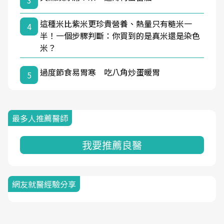
3
這種米比紫米更珍貴營養、熱量只有糙米一
4
半！一個步驟判斷：你買到的是真米還是染色
米？
過度節食易胃寒 吃八角炒蛋暖胃
5
最多人推薦醫師
我要推薦良醫
網友就醫經驗分享