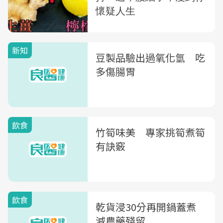
新知
豆製品驗出過氧化氫 吃
多傷腸胃
飲食
竹筍味美 專家挑筍煮筍
有訣竅
飲食
乾貨浸30分再開鍋蓋煮
減農藥殘留