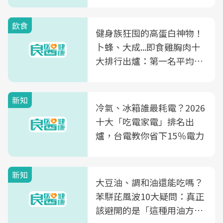
飲食
健身族狂囤的高蛋白神物！
卜蜂、大成...即食雞胸肉十
大排行出爐：第一名平均一
片不到50元
新知
冷氣、冰箱誰最耗電？2026
十大「吃電家電」排名出
爐，台電教你省下15％電力
新知
大豆油、調和油還能吃嗎？
苯駢芘風波10大疑問：真正
該避開的是「這種用油方