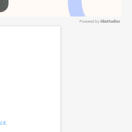
Powered by 
GliaStudios
Mute
則貼文