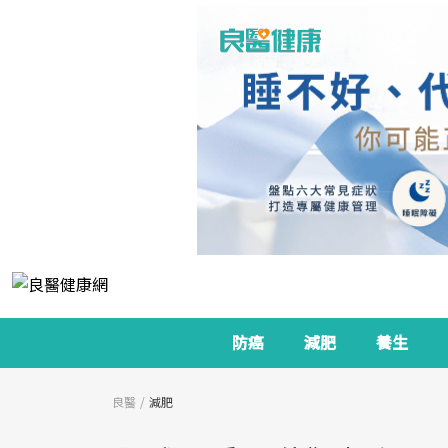
防癌
減肥
養生
良醫
減肥