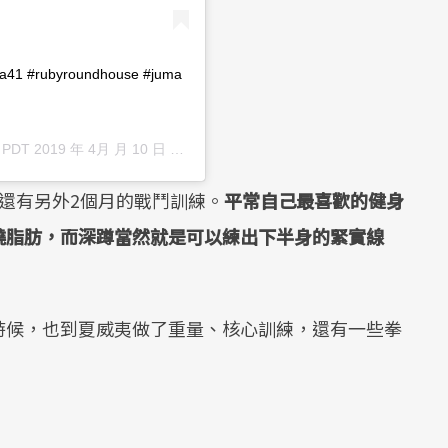
cia41 #rubyroundhouse #juma
於
PDT 2019 年 4月 月 10 日 下午 9:34
張貼
還有另外2個月的戰鬥訓練。
平常自己最喜歡的健身
燒脂肪，而深蹲當然就是可以練出下半身的緊實線
時候，也到夏威夷做了重量、核心訓練，還有一些拳