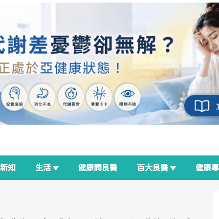
新知
生活
健康問良醫
百大良醫
健康
良醫生活祭
我與健康韌性的距離