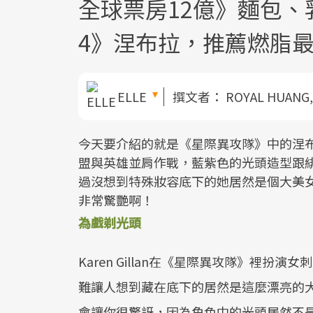
全球票房12億》麵包
4》涅布拉，推薦燃脂
ELLE
撰文者：
ROYAL HUANG,
今天要介紹的就是《星際異攻隊》中的涅布拉—
盟與英雄並肩作戰，藍紫色的光頭造型跟
過沒想到特殊妝容底下的她居然是個大美女
非常驚艷啊！
為戲剃光頭
Karen Gillan在《星際異攻隊》裡
難讓人想到藏在底下的居然是這麼漂亮的大
會讓你很驚訝，因為角色中的光頭居然不