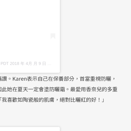
於
PDT 2018 年 4月 月 9 日 上午 11:16
張貼
讚。Karen表示自己在保養部分，首當重視防曬，
因此她在夏天一定會塗防曬霜。最愛用香奈兒的多重
「我喜歡如陶瓷般的肌膚，絕對比曬紅的好！」