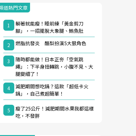
頻道熱門文章
躺著就能瘦！睡前練「黃金剪刀
1
腳」，一招擺脫大象腿、鮪魚肚
燃脂抗發炎 酪梨扮演5大狠角色
2
隨時都能做！日本正夯「空氣跳
3
繩」：下半身扭轉跳，小腹不見、大
腿變細了！
減肥期間想吃鍋？這款「超低卡火
4
鍋」，自己煮超簡單！
瘦了25公斤！減肥期間水果我都這樣
5
吃，不發胖