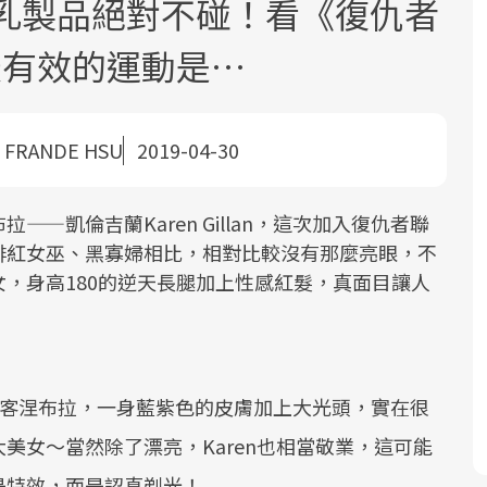
、乳製品絕對不碰！看《復仇者
最有效的運動是…
 FRANDE HSU
2019-04-30
面對超高齡社會的浪潮，台灣正在快速
2025年，就到良醫生活祭體驗「一站式
良醫健康網從「換季的身體變化」出
—凱倫吉蘭Karen Gillan，這次加入復仇者聯
邁向「健康照護」的新時代。隨著國家
健康新生活」，從講座、體驗到運動，
發，透過醫學觀點與日常感受的對話，
緋紅女巫、黑寡婦相比，相對比較沒有那麼亮眼，不
政策如「健康台灣推動委員會」與「長
全面啟動你的健康革命！
建立對亞健康的認知，進而引導實際的
，身高180的逆天長腿加上性感紅髮，真面目讓人
照3.0」的推進，「預防醫學」已成全民
改善行動。
關注的核心議題。然而，健檢不只是醫
療院所的服務，更是民眾了解自身健康
狀況、啟動健康管理的重要起點。
扮演女刺客涅布拉，一身藍紫色的皮膚加上大光頭，實在很
前往專題
前往專題
前往專題
美女～當然除了漂亮，Karen也相當敬業，這可能
是特效，而是認真剃光！