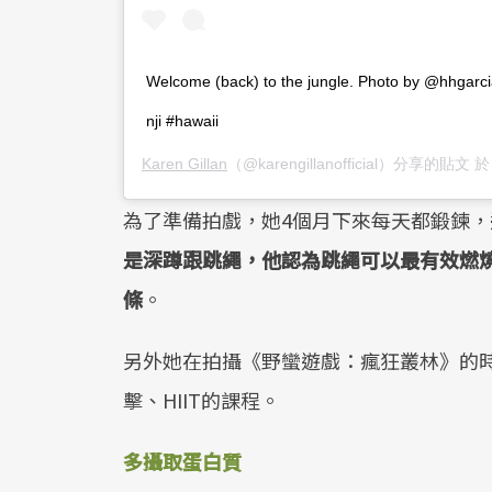
Welcome (back) to the jungle. Photo by @hhgar
nji #hawaii
Karen Gillan
（@karengillanofficial）分享的貼文 
為了準備拍戲，她4個月下來每天都鍛鍊，
是深蹲跟跳繩，他認為跳繩可以最有效燃
條
。
另外她在拍攝《野蠻遊戲：瘋狂叢林》的
擊、HIIT的課程。
多攝取蛋白質