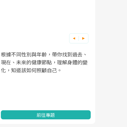
根據不同性別與年齡，帶你找到過去、
因應超高齡
現在、未來的健康節點，理解身體的變
「2025
化，知道該如何照顧自己。
康促進為目
民眾健康的
查、數據分
一起成為台
前往專題