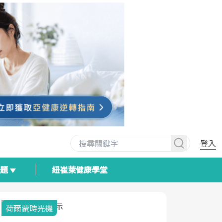
登入
專題
紐崔萊健康學堂
荷爾蒙時光機
2025健檢