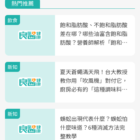
熱門推薦
飲食
飽和脂肪酸、不飽和脂肪酸
差在哪？哪些油富含飽和脂
肪酸？營養師解析「飽和脂
肪酸」的優缺點、建議攝取
量
新知
夏天蒼蠅滿天飛！台大教授
教你用「吹風機」對付它，
廚房必有的「這種調味料」
竟是蒼蠅剋星～
新知
蜈蚣出現代表什麼？蜈蚣怕
什麼味道？6種消滅方法完
整教學