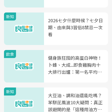
新知
2026七夕什麼時候？七夕日
期、由來與3習俗8禁忌一次
看
飲食
健身族狂囤的高蛋白神物！
卜蜂、大成...即食雞胸肉十
大排行出爐：第一名平均一
片不到50元
新知
大豆油、調和油還能吃嗎？
苯駢芘風波10大疑問：真正
該避開的是「這種用油方