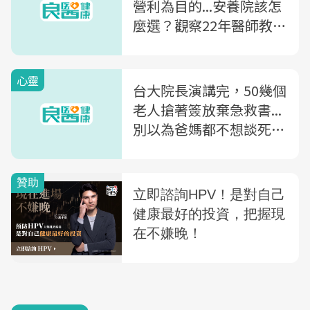
營利為目的...安養院該怎
麼選？觀察22年醫師教你
看2個地方
心靈
台大院長演講完，50幾個
老人搶著簽放棄急救書...
別以為爸媽都不想談死
亡！關於善終，這些問題
你一定要問父母