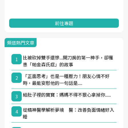
前往專題
頻道熱門文章
比被砍掉雙手還慘...開刀房的第一神手，卻罹
1
患「帕金森氏症」的故事
「正面思考」也是一種壓力！朋友心情不好
2
時，最能安慰他的一句話是....
給肚子裡的寶寶：媽媽不得不狠心拿掉你.....
3
從精神醫學解析夢境 醫：改善負面情緒好入
4
睡