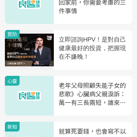
回家前，你需要考慮的三
件事情
心靈
老年父母照顧失能子女的
悲歌》心臟病父親淚訴：
萬一有三長兩短，誰來照
顧50歲智障兒？
新知
就算死要錢，也會寫不以