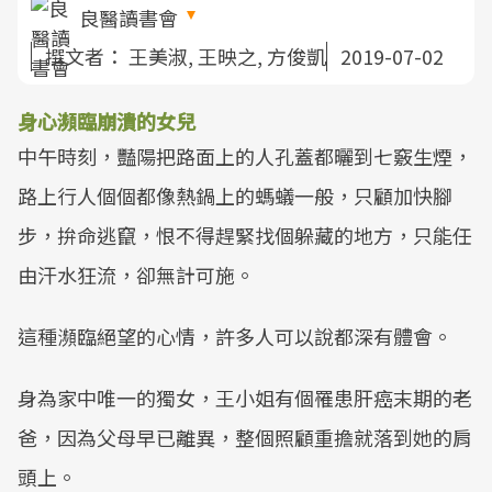
良醫讀書會
撰文者：
王美淑, 王映之, 方俊凱
2019-07-02
身心瀕臨崩潰的女兒
中午時刻，豔陽把路面上的人孔蓋都曬到七竅生煙，
路上行人個個都像熱鍋上的螞蟻一般，只顧加快腳
步，拚命逃竄，恨不得趕緊找個躲藏的地方，只能任
由汗水狂流，卻無計可施。
這種瀕臨絕望的心情，許多人可以說都深有體會。
身為家中唯一的獨女，王小姐有個罹患肝癌末期的老
爸，因為父母早已離異，整個照顧重擔就落到她的肩
頭上。