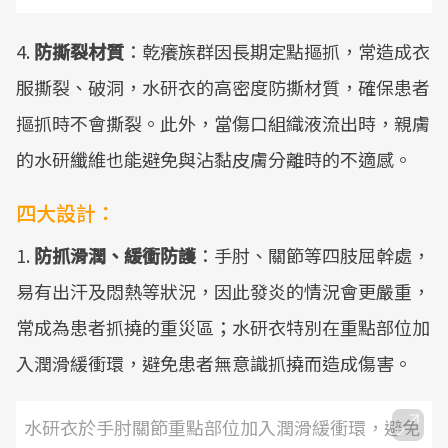
4.
防撕裂材質
：乾癢族群因長期定點摳抓，常造成衣
服撕裂、破洞，水研衣的高密度防撕材質，確保患者
摳抓時不會撕裂。此外，當傷口組織液流出時，親膚
的水研纖維也能避免與沾黏皮膚分離時的不適感。
四大設計：
1.
防抓滑潤、緩衝防護
：手肘、關節等四肢屈幹處，
易有出汗及悶熱等狀況，因此發炎的情況會更嚴重，
常成為患者抓撓的重災區；水研衣特別在重點部位加
入潤滑緩衝環，避免患者無意識抓撓而造成傷害。
水研衣於手肘關節重點部位加入潤滑緩衝環，避免