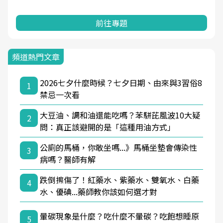
前往專題
頻道熱門文章
2026七夕什麼時候？七夕日期、由來與3習俗8
1
禁忌一次看
大豆油、調和油還能吃嗎？苯駢芘風波10大疑
2
問：真正該避開的是「這種用油方式」
公廁的馬桶，你敢坐嗎...》馬桶坐墊會傳染性
3
病嗎？醫師有解
跌倒擦傷了！紅藥水、紫藥水、雙氧水、白藥
4
水、優碘...藥師教你該如何選才對
暈碳現象是什麼？吃什麼不暈碳？吃飽想睡原
5