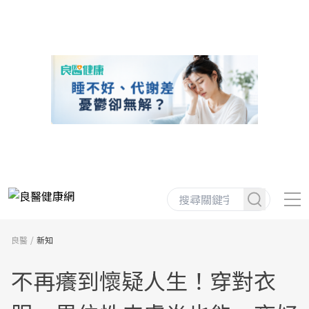
良醫
新知
不再癢到懷疑人生！穿對衣