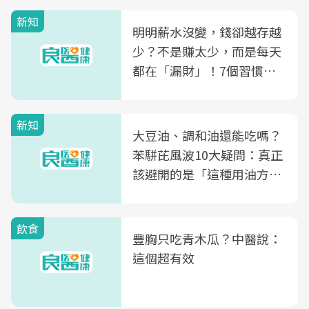
新知
明明薪水沒變，錢卻越存越
少？不是賺太少，而是每天
都在「漏財」！7個習慣一
次看
新知
大豆油、調和油還能吃嗎？
苯駢芘風波10大疑問：真正
該避開的是「這種用油方
式」
飲食
豐胸只吃青木瓜？中醫說：
這個超有效