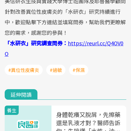
美信研衣生技與實踐大學博士班團隊及耶魯醫學顧問
針對改善異位性皮膚炎的「水研衣」研究持續進行
中，歡迎點擊下方連結並填寫問券，幫助我們更瞭解
您的需求，感謝您的參與！
「水研衣」研究調查問券：
https://reurl.cc/Q4OV0
O
#異位性皮膚炎
#過敏
#保濕
延伸閱讀
養生
身體乾癢又脫屑，先擦藥
還是乳液才對？醫師告訴
你：先搞懂「水性、油