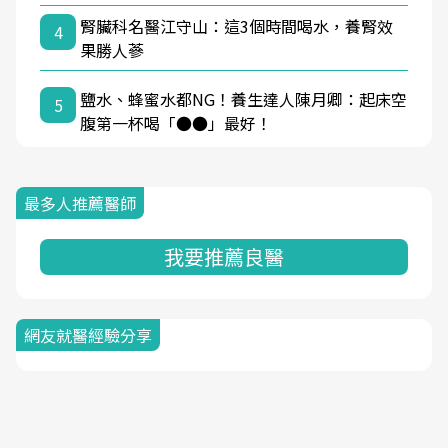
腎臟科名醫江守山：這3個時間喝水，養腎效
4
果勝人蔘
鹽水、蜂蜜水都NG！養生達人陳月卿：起床空
5
腹第一杯喝「●●」最好！
最多人推薦醫師
我要推薦良醫
網友就醫經驗分享