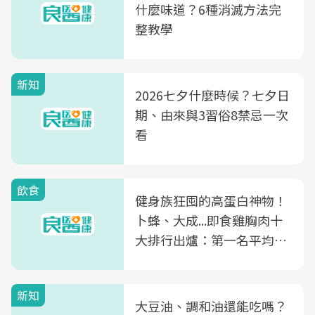
什麼味道？6種消滅方法完
整教學
新知
2026七夕什麼時候？七夕日
期、由來與3習俗8禁忌一次
看
飲食
健身族狂囤的高蛋白神物！
卜蜂、大成...即食雞胸肉十
大排行出爐：第一名平均一
片不到50元
新知
大豆油、調和油還能吃嗎？