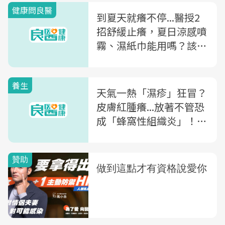
健康問良醫
到夏天就癢不停...醫授2
招舒緩止癢，夏日涼感噴
霧、濕紙巾能用嗎？該怎
麼用？
養生
天氣一熱「濕疹」狂冒？
皮膚紅腫癢...放著不管恐
成「蜂窩性組織炎」！醫
授6招有效預防