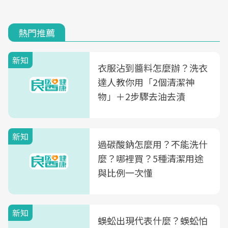
熱門推薦
新知
衣服沾到醬料怎麼辦？洗衣
達人教你用「2個清潔神
物」＋2步驟去油去漬
新知
過碳酸鈉怎麼用？不能洗什
麼？哪裡買？5種清潔用途
與比例一次懂
新知
蜈蚣出現代表什麼？蜈蚣怕