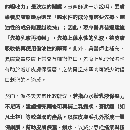
的吸收力」是決定的關鍵。
吳醫師進一步說明，
異膚
患者皮膚照護原則是「越水性的成分應該要先擦、越
油性的成分則要越晚抹」；因此，現今醫界普遍建議
「先擦乳液再擦藥」，先擦上偏水性的乳液，待皮膚
吸收後再使用偏油性的藥膏。
此外，吳醫師也補充，
異膚寶寶皮膚上常會有細微傷口，先擦上乳液保濕也
有助於增加皮膚保護層，之後再塗抹藥物可減少對傷
口刺激的不適感。
然而，像冬天天氣比較乾燥，
若擔心水狀乳液保濕力
不足時，建議擦完藥後可再補上乳霜狀、膏狀類（如
凡士林）等較滋潤的產品，以在皮膚毛孔外形成一層
保護膜，幫助皮膚保濕、鎖水
，以減少患處搔癢與搔