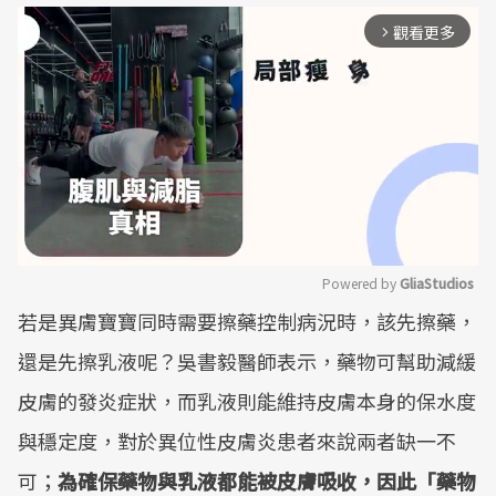
觀看更多
arrow_forward_ios
Powered by 
GliaStudios
若是異膚寶寶同時需要擦藥控制病況時，該先擦藥，
Mute
還是先擦乳液呢？吳書毅醫師表示，藥物可幫助減緩
皮膚的發炎症狀，而乳液則能維持皮膚本身的保水度
與穩定度，對於異位性皮膚炎患者來說兩者缺一不
可；
為確保藥物與乳液都能被皮膚吸收，因此「藥物