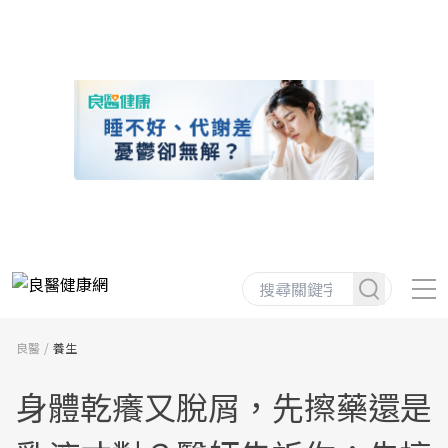
良醫
養生
身體乾癢又脫屑，先擦藥還是