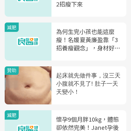
2招瘦下來
減肥
為何生完小孩也能這麼
瘦！名媛夏黃廉盈靠「3
招養瘦觀念」，身材好到
看不出生完2個
減肥
懷孕9個月胖10kg，體態
卻依然完美！Janet孕後