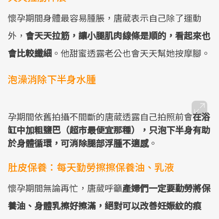
懷孕期間身體最容易腫脹，唐葳表示自己除了運動
外，
會天天拉筋，讓小腿肌肉線條是順的，看起來也
會比較纖細
。他甜蜜透露老公也會天天幫她按摩腳。
泡澡消除下半身水腫
孕期間依舊拍攝不間斷的唐葳透露自己拍照前會
在浴
缸中加粗鹽巴（超市最便宜那種），只泡下半身有助
於身體循環，可消除腿部浮腫不適感
。
肚皮保養：每天勤勞擦擦保養油、乳液
懷孕期間無論再忙，唐葳呼籲
產婦們一定要勤勞將保
養油、身體乳擦好擦滿，絕對可以改善妊娠紋的痕