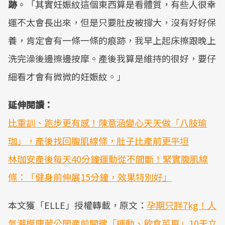
跡
。「其實妊娠紋這個東西算是看體質，有些人很幸
運不太會長出來，但是只要肚皮被撐大，沒有好好保
養，肯定會有一條一條的痕跡，我早上起床擦跟晚上
洗完澡後邊擦邊按摩。產後我算是維持的很好，要仔
細看才會有微微的妊娠紋。」
延伸閱讀：
比重訓、跑步更有感！陳意涵變心天天做「八肢瑜
珈」，產後找回腹肌線條，肚子比產前更平坦
林珈安產後每天40分鐘運動從不間斷！緊實腹肌線
條：「健身前伸展15分鐘，效果特別好」
本文獲「ELLE」授權轉載，原文：
孕期只胖7kg！人
氣潮模唐葳公開產前關鍵「運動、飲食菜單」10天立