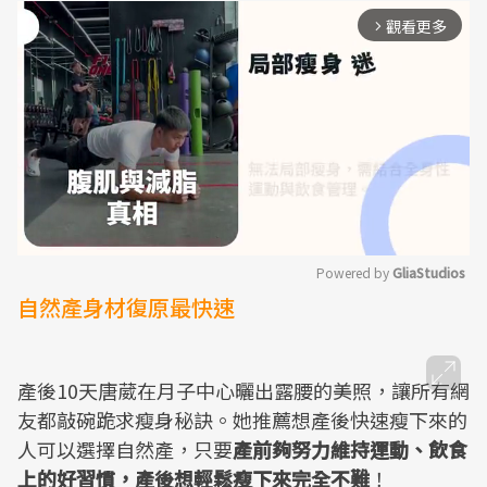
觀看更多
arrow_forward_ios
Powered by 
GliaStudios
自然產身材復原最快速
Mute
產後10天唐葳在月子中心曬出露腰的美照，讓所有網
友都敲碗跪求瘦身秘訣。她推薦想產後快速瘦下來的
人可以選擇自然產，只要
產前夠努力維持運動、飲食
上的好習慣，產後想輕鬆瘦下來完全不難
！