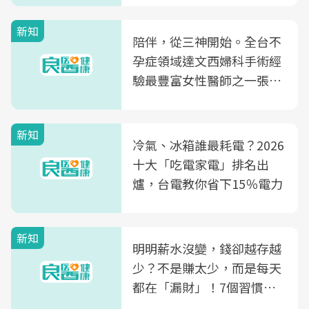
新知
陪伴，從三神開始。全台不
孕症領域達文西婦科手術經
驗最豐富女性醫師之一張永
玲領軍，打造全台首創「生
殖銀行概念形象館」，攜手
新知
光田醫院建構360度女性健
冷氣、冰箱誰最耗電？2026
康照護生態圈
十大「吃電家電」排名出
爐，台電教你省下15％電力
新知
明明薪水沒變，錢卻越存越
少？不是賺太少，而是每天
都在「漏財」！7個習慣一
次看