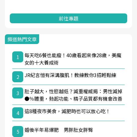
前往專題
頻道熱門文章
每天吃6餐也能瘦！40歲看起來像28歲，美魔
1
女的十大養成術
JR紀言愷有深溝腹肌！教練教你3招輕鬆練
2
肚子越大，性慾越低？減重權威揭：男性減掉
3
●％體重，勃起功能、精子品質都有機會改善
這8種夜市美食，減肥時也可以放心吃！
4
婚後半年易爆肥 男胖肚女胖臀
5