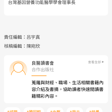
台灣基因營養功能醫學學會理事長
責任編輯：呂宇真
核稿編輯：陳宛欣
查看全部
良醫讀書會
合作出版社
蒐羅與財經、職場、生活相關書籍內
容介紹及書摘，協助讀者快速閱讀書
籍精彩內容。
#減肥
#膽固醇
#血壓
#發炎
#營養