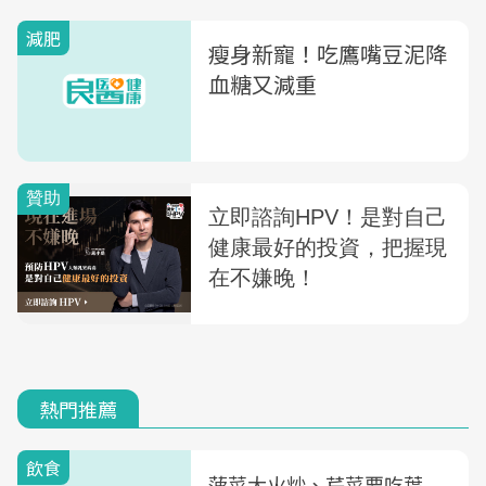
減肥
瘦身新寵！吃鷹嘴豆泥降
血糖又減重
熱門推薦
飲食
菠菜大火炒、芹菜要吃葉