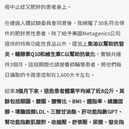
吸中止症又肥胖的患者身上。
在通過人體試驗委員會同意後，我網羅了30名符合條
件的肥胖男性患者，除了給予美國Metagenics公司
提供的特殊功能性食品以外，還加上
魚油以幫助抗發
炎，輔酵素Q10和維生素C以幫助抗氧化
。實驗共維
持3個月，這段期間也請營養師輔導患者，將他們每
日攝取的卡路里控制在1,600大卡左右。
結果
3個月下來，這些患者體重平均減了近8公斤，其
餘包括頸圍、腰圍、腰臀比、BMI、體脂率、總膽固
醇、壞膽固醇LDL、三酸甘油酯、肝功能指數GPT、
腎功能指數肌酸酐、收縮壓、舒張壓、尿酸、發炎指