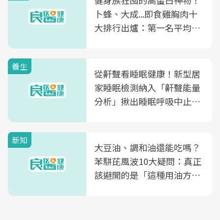
健身族狂囤的高蛋白神物！
卜蜂、大成...即食雞胸肉十
大排行出爐：第一名平均一
片不到50元
養生
從鼾聲看睡眠健康！新型居
家睡眠檢測納入「鼾聲能量
分析」揪出睡眠呼吸中止症
風險
新知
大豆油、調和油還能吃嗎？
苯駢芘風波10大疑問：真正
該避開的是「這種用油方
式」