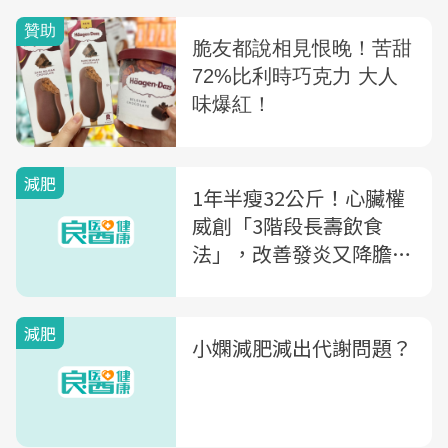
減肥
1年半瘦32公斤！心臟權
威創「3階段長壽飲食
法」，改善發炎又降膽固
醇
減肥
小嫻減肥減出代謝問題？