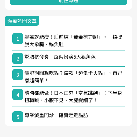
前往專題
頻道熱門文章
躺著就能瘦！睡前練「黃金剪刀腳」，一招擺
1
脫大象腿、鮪魚肚
燃脂抗發炎 酪梨扮演5大狠角色
2
減肥期間想吃鍋？這款「超低卡火鍋」，自己
3
煮超簡單！
隨時都能做！日本正夯「空氣跳繩」：下半身
4
扭轉跳，小腹不見、大腿變細了！
專業減重門診 確實趕走脂肪
5