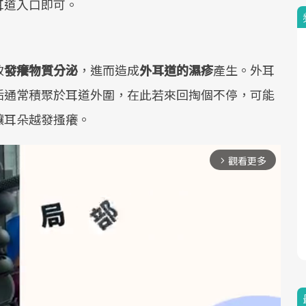
耳道入口即可。
致
發癢物質分泌
，進而造成
外耳道的濕疹
產生。外耳
垢通常積聚於耳道外圍，在此若來回掏個不停，可能
讓耳朵越發搔癢。
觀看更多
arrow_forward_ios