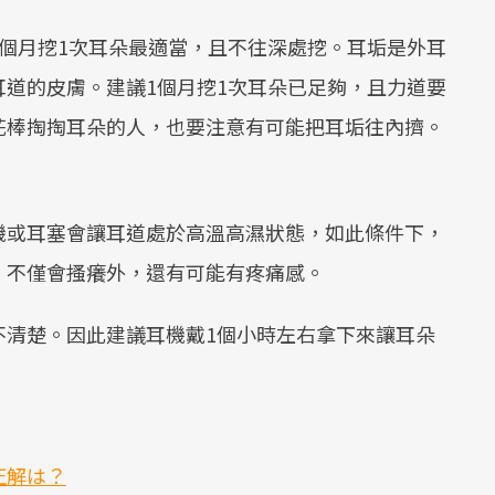
個月挖1次耳朵最適當，且不往深處挖。耳垢是外耳
道的皮膚。建議1個月挖1次耳朵已足夠，且力道要
花棒掏掏耳朵的人，也要注意有可能把耳垢往內擠。
機或耳塞會讓耳道處於高溫高濕狀態，如此條件下，
，不僅會搔癢外，還有可能有疼痛感。
不清楚。因此建議耳機戴1個小時左右拿下來讓耳朵
正解は？