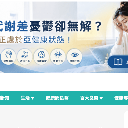
新知
生活
健康問良醫
百大良醫
健康
良醫生活祭
我與健康韌性的距離
荷爾蒙時光機
2025健檢服務大調查