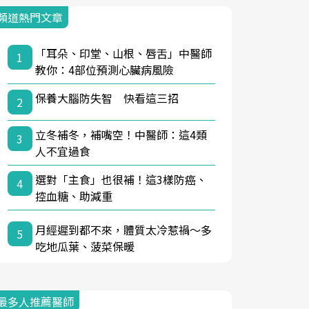
頻道熱門文章
「耳朵、印堂、山根、唇舌」中醫師
1
教你：4部位預測心臟病風險
保養大腦防失智 快看這三招
2
立冬補冬，補嘴空！中醫師：這4類
3
人不宜過食
選對「主食」也很補！這3樣防癌、
4
控血糖、助減重
月經遲到都不來，體質太冷惹禍〜多
5
吃地瓜葉、菠菜保暖
最多人推薦醫師