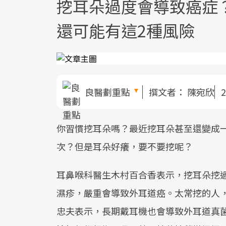
挖耳朵過度會導致癌症
還可能有這2種風險
良醫劃重點
撰文者：
陳宛欣
2
你習慣挖耳朵嗎？最近挖耳朵甚至還變成
次？但是耳朵好癢，要不要挖呢？
耳鼻喉科醫生木村百合香表示，挖耳朵挖
濕疹，嚴重會導致外耳道癌。太常挖的人
忠夫表示，長期戴耳機也會導致外耳道真