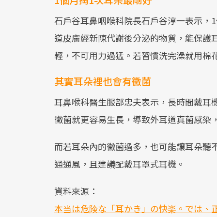
石戶谷耳鼻咽喉科院長石戶谷淳一表示，1
道皮膚經新陳代謝後分泌的物質，能保護耳
輕，不可用力過猛。若習慣洗完澡就用棉
其實耳朵裡也會有黴菌
耳鼻喉科醫生服部忠夫表示，長時間戴耳
黴菌就更容易生長，導致外耳道真菌感染
而若耳朵內的黴菌過多，也可能讓耳朵聽
通通風，且建議配戴耳罩式耳機。
資料來源：
本当は危険な「耳かき」の快楽。では、