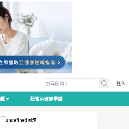
登入
專題
紐崔萊健康學堂