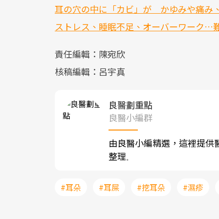
耳の穴の中に「カビ」が かゆみや痛み
ストレス、睡眠不足、オーバーワーク…
責任編輯：陳宛欣
核稿編輯：呂宇真
良醫劃重點
良醫小編群
由良醫小編精選，這裡提供
整理
。
#耳朵
#耳屎
#挖耳朵
#濕疹