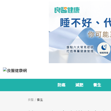
防癌
減肥
養生
良醫
養生