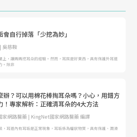
垢會自行掉落「少挖為妙」
| 吳慈鞍
腿上，讓媽媽挖耳朵的經驗。然而，耳屎是好東西，具有保護外耳道
力。除非
麼辦？可以用棉花棒掏耳朵嗎？小心，用錯方
力！專家解析：正確清耳朵的4大方法
t國家網路醫藥 | KingNet國家網路醫藥 編譯
屎，耳道內有耳垢是正常現象，耳垢係為蠟狀物質，具有保護、潤滑