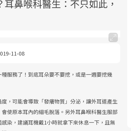
？耳鼻喉科醫生：不只如此，
019-11-08
2025年，就到良醫生活祭體驗「一站式
良醫健康網從「換季的身體變化」出
根據不同性別與年齡，帶你找到過去、
因應超高齡社會來臨，良醫健康網推動
健康新生活」，從講座、體驗到運動，
發，透過醫學觀點與日常感受的對話，
現在、未來的健康節點，理解身體的變
「2025年健檢服務大調查」，以倡議健
全面啟動你的健康革命！
建立對亞健康的認知，進而引導實際的
化，知道該如何照顧自己。
康促進為目的，深耕健康篩檢之於台灣
一種服務了！到底耳朵要不要挖，或是一週要挖幾
改善行動。
民眾健康的關鍵角色，並透過問卷調
查、數據分析進行全年度報導。邀請您
一起成為台灣健康促進的推手之一！
過度，可能會導致「發癢物質」分泌，讓外耳道產生
，會使原本耳內的細毛脫落。另外耳鼻喉科醫生服部
前往專題
前往專題
前往專題
前往專題
菌感染，建議耳機戴1小時就拿下來休息一下，且無