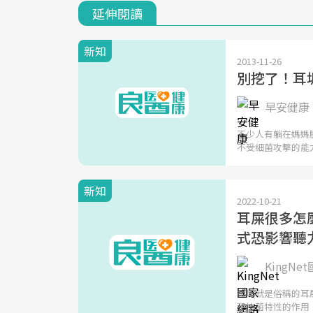
延伸閱讀
新知
2013-11-26
別挖了！耳
早安健康 
不少人有躺在媽媽
不受細菌攻擊的能
新知
2022-10-21
耳屎很多怎
式恐影響聽
KingNe
耳垢就是俗稱的耳
和抗菌特性的作用