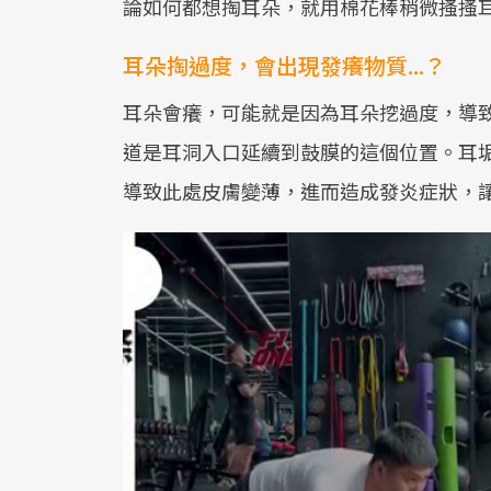
論如何都想掏耳朵，就用棉花棒稍微搔搔
耳朵掏過度，會出現發癢物質...？
耳朵會癢，可能就是因為耳朵挖過度，導
道是耳洞入口延續到鼓膜的這個位置。耳
導致此處皮膚變薄，進而造成發炎症狀，