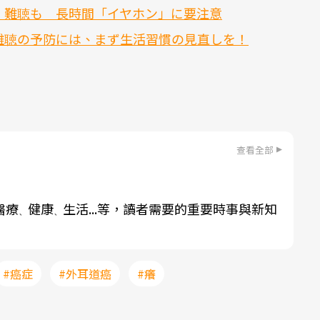
、難聴も 長時間「イヤホン」に要注意
難聴の予防には、まず生活習慣の見直しを！
查看全部
醫療
健康
生活...等，讀者需要的重要時事與新知
、
、
#癌症
#外耳道癌
#癢