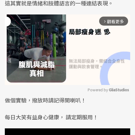
這其實就是情緒和肢體語言的一種連結表現。
觀看更多
arrow_forward_ios
Powered by 
GliaStudios
做個實驗，撥放時請記得開喇叭！
Mute
每日大笑有益身心健康， 請定期服用！