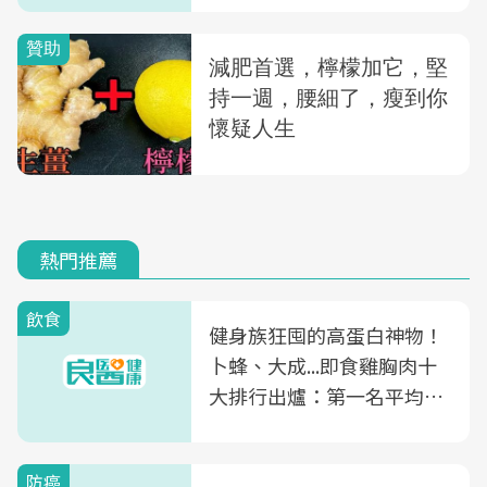
熱門推薦
飲食
健身族狂囤的高蛋白神物！
卜蜂、大成...即食雞胸肉十
大排行出爐：第一名平均一
片不到50元
防癌