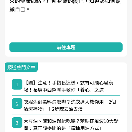
來的健康節點，理解身體的變化，知道該如何照
顧自己。
前往專題
頻道熱門文章
【圖】注意！手指長這樣，就有可能心臟衰
1
竭！長庚中西醫聯手教你「養心」之道
衣服沾到醬料怎麼辦？洗衣達人教你用「2個
2
清潔神物」＋2步驟去油去漬
大豆油、調和油還能吃嗎？苯駢芘風波10大疑
3
問：真正該避開的是「這種用油方式」