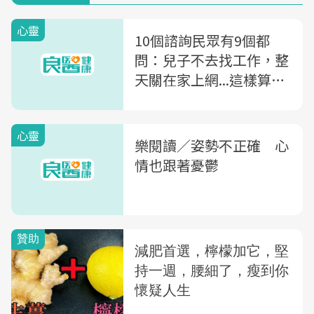
心靈
10個諮詢民眾有9個都
問：兒子不去找工作，整
天關在家上網...這樣算精
神病嗎？
心靈
樂閱讀／姿勢不正確 心
情也跟著憂鬱