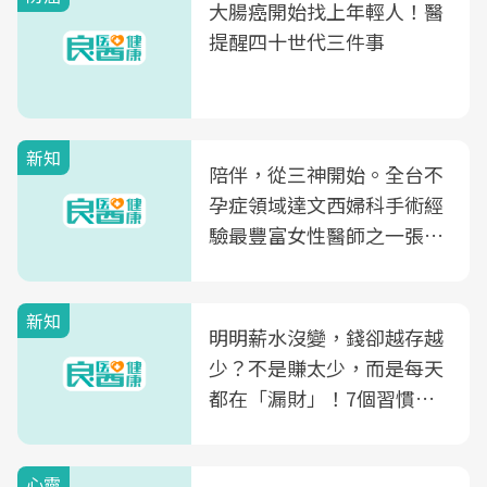
大腸癌開始找上年輕人！醫
提醒四十世代三件事
新知
陪伴，從三神開始。全台不
孕症領域達文西婦科手術經
驗最豐富女性醫師之一張永
玲領軍，打造全台首創「生
殖銀行概念形象館」，攜手
新知
光田醫院建構360度女性健
明明薪水沒變，錢卻越存越
康照護生態圈
少？不是賺太少，而是每天
都在「漏財」！7個習慣一
次看
心靈