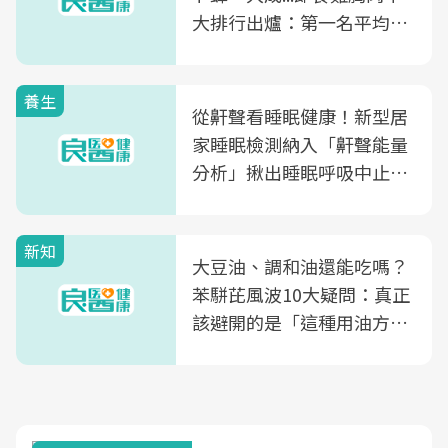
大排行出爐：第一名平均一
片不到50元
養生
從鼾聲看睡眠健康！新型居
家睡眠檢測納入「鼾聲能量
分析」揪出睡眠呼吸中止症
風險
新知
大豆油、調和油還能吃嗎？
苯駢芘風波10大疑問：真正
該避開的是「這種用油方
式」