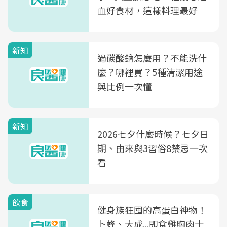
血好食材，這樣料理最好
新知
過碳酸鈉怎麼用？不能洗什
麼？哪裡買？5種清潔用途
與比例一次懂
新知
2026七夕什麼時候？七夕日
期、由來與3習俗8禁忌一次
看
飲食
健身族狂囤的高蛋白神物！
卜蜂、大成...即食雞胸肉十