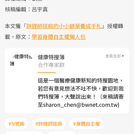
核稿編輯：呂宇真
本文獲「
鋅鋰師拔麻的小小額葉養成手札
」授權轉
載，原文：
學習身體自主權懶人包
查看全部
健康特搜簿
合作專家群
這是一個醫療健康新知的特搜園地，
若您有意見想法不吐不快，歡迎到我
們特搜簿，大聲說出來！（來稿請寄
至sharon_chen@bwnet.com.tw)
#N號房
#鋅鋰師拔麻
#身體自主權