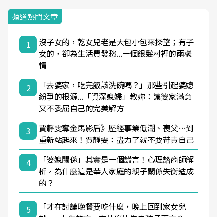
頻道熱門文章
沒子女的，乾女兒老是大包小包來探望；有子
1
女的，卻為生活費發愁...一個銀髮村裡的兩樣
情
「去婆家，吃完飯該洗碗嗎？」那些引起婆媳
2
紛爭的根源...「資深媳婦」教妳：讓婆家滿意
又不委屈自己的完美解方
賈靜雯奪金馬影后》歷經事業低潮、喪父…到
3
重新站起來！賈靜雯：盡力了就不要苛責自己
「婆媳關係」其實是一個謊言！心理諮商師解
4
析，為什麼這是華人家庭的親子關係失衡造成
的？
「才在討論晚餐要吃什麼，晚上回到家女兒
5