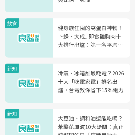
飲食
健身族狂囤的高蛋白神物！
卜蜂、大成...即食雞胸肉十
大排行出爐：第一名平均一
片不到50元
新知
冷氣、冰箱誰最耗電？2026
十大「吃電家電」排名出
爐，台電教你省下15％電力
新知
大豆油、調和油還能吃嗎？
苯駢芘風波10大疑問：真正