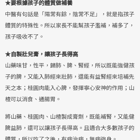
★要根據孩子的體質做補養
中醫有句話是「陽常有餘，陰常不足」，就是指孩子
體質的特殊性。所以家長不能幫孩子濫補，補多了，
孩子吸收不了。
★自製壯兒膏，讓孩子長得高
山藥味甘，性平，歸肺、脾、腎經，所以既能強健孩
子的脾，又能入肺經來壯肺，還能有益腎經來培補先
天之本；桂圓肉能入心脾，發揮寧心安神的作用；山
楂可以消食、通腸胃。
將山藥、桂圓肉、山楂製成膏劑，既能補腎，又能健
脾益肺，還可以讓孩子長得高。且適合大多數孩子的
體質，所以吃了之後，有病治病，無病強身。