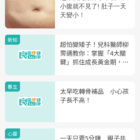
新知
超怕變矮子！兒科醫師柳
雱邁教你：掌握「4大關
鍵」抓住成長黃金期，助
孩子「高」人一等
養生
太早吃轉骨補品 小心孩
子長不高！
心靈
一天只要5分鐘 親子共