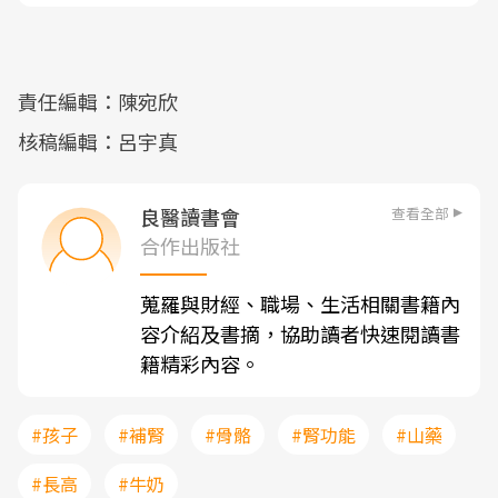
責任編輯：陳宛欣
核稿編輯：呂宇真
查看全部
良醫讀書會
合作出版社
蒐羅與財經、職場、生活相關書籍內
容介紹及書摘，協助讀者快速閱讀書
籍精彩內容。
#孩子
#補腎
#骨骼
#腎功能
#山藥
#長高
#牛奶