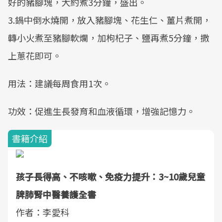
好的豬腳塊，大約煮3分鐘，盛出。
3.鍋中倒水燒開，放入豬腳塊、花生仁、薑片煮開，
轉小火煮至豬腳軟爛，加枸杞子、鹽再煮5分鐘，撒
上蔥花即可。
用法：建議每周食用1次。
功效：促進生長發育和血液循環，增強記憶力。
書籍介紹
孩子長得高、不咳嗽、免疫力提升：3~10歲兒童
脾肺腎中醫養護全書
作者：李愛科