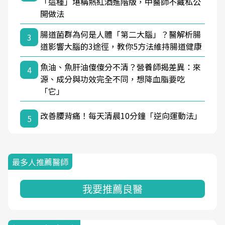
「這種」堪稱熱紅酒進階版，中醫師不藏私公
開做法
腸道菌群為何是人體「第二大腦」？醫解析腸
3
道影響大腦的3途徑，教你5方法維持腸道健康
魚油、魚肝油傻傻分不清？營養師揭差異：來
4
源、成分與功效完全不同，想降血脂要吃
「它」
改善腰背痛！每天清晨10分鐘「逆向運動法」
5
最多人推薦醫師
我要推薦良醫