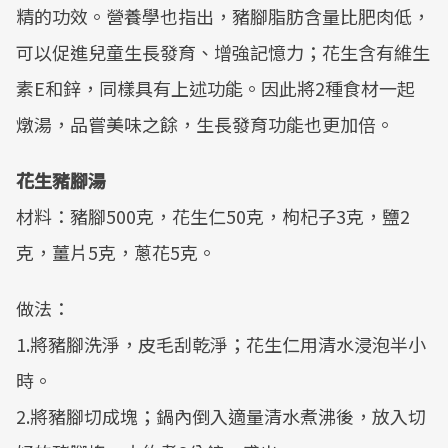
精的功效。營養學也指出，豬腳脂肪含量比肥肉低，
可以促進兒童生長發育、增強記憶力；花生含有維生
素E和鋅，同樣具有上述功能。因此將2種食材一起
燉湯，品嘗美味之餘，生長發育功能也更加倍。
花生豬腳湯
材料：豬腳500克，花生仁50克，枸杞子3克，鹽2
克，薑片5克，蔥花5克。
做法：
1.將豬腳洗淨，皮毛刮乾淨；花生仁用清水浸泡半小
時。
2.將豬腳切成塊；鍋內倒入適量清水煮沸後，放入切