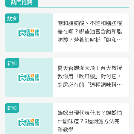
熱門推薦
飲食
飽和脂肪酸、不飽和脂肪酸
差在哪？哪些油富含飽和脂
肪酸？營養師解析「飽和脂
肪酸」的優缺點、建議攝取
量
新知
夏天蒼蠅滿天飛！台大教授
教你用「吹風機」對付它，
廚房必有的「這種調味料」
竟是蒼蠅剋星～
新知
蜈蚣出現代表什麼？蜈蚣怕
什麼味道？6種消滅方法完
整教學