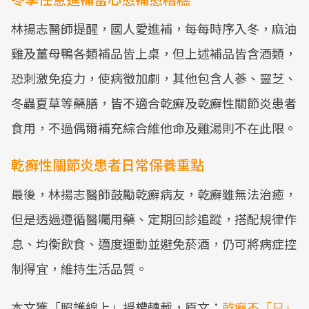
林揚志醫師提醒，國人愛進補，每每時序入冬，麻油
雞及薑母鴨各類補品皆上桌，但上述補品皆含酒類，
恐刺激免疫力，使病徵加劇，其他包含人蔘、靈芝、
冬蟲夏草等藥膳，皆不適合乾癬及乾癬性關節炎患者
食用，不過偶爾補充綜合維他命及雞湯則不在此限。
乾癬性關節炎患者日常保養重點
最後，林揚志醫師鼓勵乾癬病友，乾癬雖無法治癒，
但是透過遵循醫囑用藥、定期回診追蹤，搭配規律作
息、均衡飲食、適度運動並避免菸酒，仍可將病症控
制得宜，維持生活品質。
本文獲「照護線上」授權轉載，原文：
乾癬不「只」