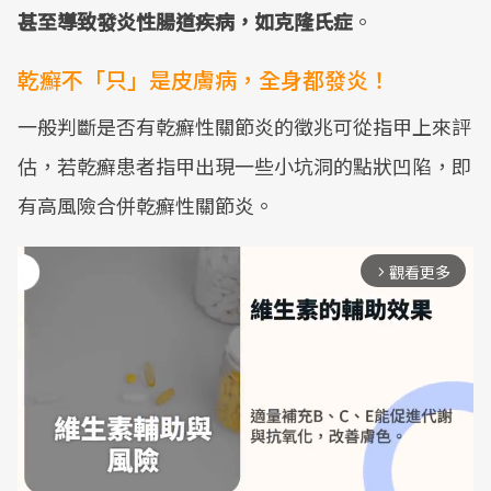
甚至導致發炎性腸道疾病，如克隆氏症
。
乾癬不「只」是皮膚病，全身都發炎！
一般判斷是否有乾癬性關節炎的徵兆可從指甲上來評
估，若乾癬患者指甲出現一些小坑洞的點狀凹陷，即
有高風險合併乾癬性關節炎。
觀看更多
arrow_forward_ios