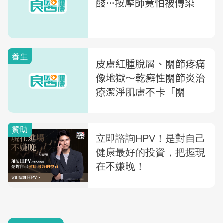
酸…按摩師竟怕被傳染
養生
皮膚紅腫脫屑、關節疼痛
像地獄〜乾癬性關節炎治
療潔淨肌膚不卡「關