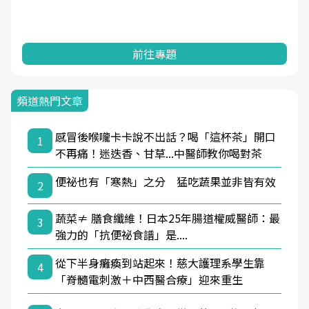
前往專題
頻道熱門文章
感冒後喉嚨卡卡說不出話？喝「這杯茶」開口
1
不再痛！迷迭香、甘草...中醫師教你喝對茶
便祕也有「寒熱」之分 猛吃蔬果並非皆有效
2
蔬菜≠ 膳食纖維！日本25年腸道權威醫師：最
3
強力的「抗便祕食譜」是....
從下半身癱瘓到站起來！慈大護理系學生靠
4
「脊髓電刺激＋中西醫合療」迎來重生