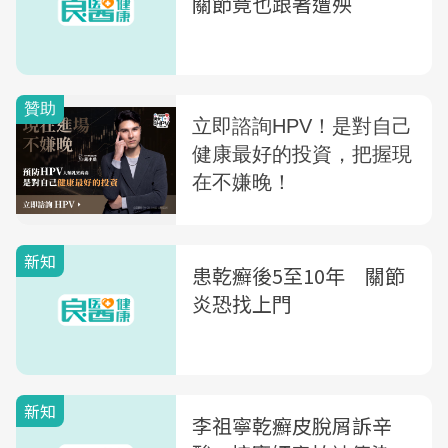
關節竟也跟著遭殃
新知
患乾癬後5至10年 關節
炎恐找上門
新知
李祖寧乾癬皮脫屑訴辛