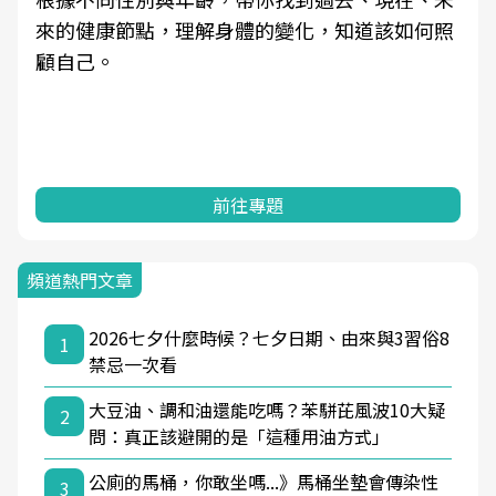
來的健康節點，理解身體的變化，知道該如何照
顧自己。
前往專題
頻道熱門文章
2026七夕什麼時候？七夕日期、由來與3習俗8
1
禁忌一次看
大豆油、調和油還能吃嗎？苯駢芘風波10大疑
2
問：真正該避開的是「這種用油方式」
公廁的馬桶，你敢坐嗎...》馬桶坐墊會傳染性
3