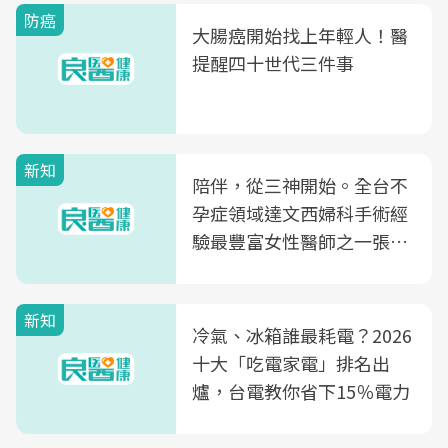
防癌
大腸癌開始找上年輕人！醫
提醒四十世代三件事
新知
陪伴，從三神開始。全台不
孕症領域達文西婦科手術經
驗最豐富女性醫師之一張永
玲領軍，打造全台首創「生
殖銀行概念形象館」，攜手
新知
光田醫院建構360度女性健
冷氣、冰箱誰最耗電？2026
康照護生態圈
十大「吃電家電」排名出
爐，台電教你省下15％電力