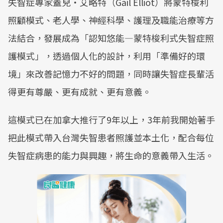
失智症專家蓋兒・艾略特（Gail Elliot）將蒙特梭利
照顧模式、老人學、神經科學、護理及職能治療等方
法結合，發展成為「認知悠能—蒙特梭利式失智症照
護模式」，透過個人化的設計，利用「準備好的環
境」來改善記憶力不好的問題，同時讓失智症長輩活
得更有尊嚴、更有成就、更有意義。
這模式已在加拿大推行了9年以上，3年前我開始著手
把此模式帶入台灣失智患者照護並本土化，配合每位
失智症病患的能力與興趣，將生命的意義帶入生活。