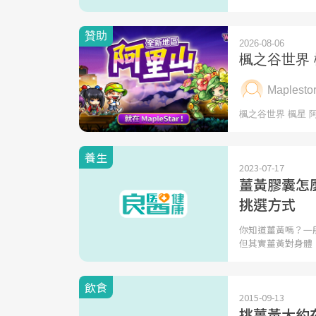
養生
2023-07-17
薑黃膠囊怎
挑選方式
你知道薑黃嗎？一
但其實薑黃對身體
飲食
2015-09-13
挑薑黃大約