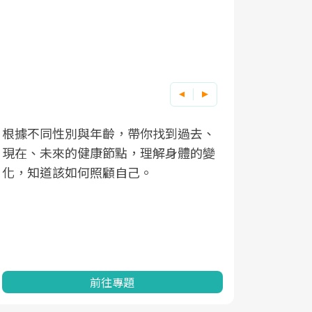
根據不同性別與年齡，帶你找到過去、
因應超高齡
現在、未來的健康節點，理解身體的變
「2025
化，知道該如何照顧自己。
康促進為目
民眾健康的
查、數據分
一起成為台
前往專題