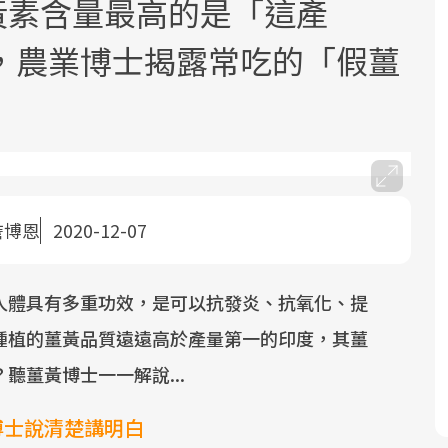
薑黃素含量最高的是「這產
，農業博士揭露常吃的「假薑
面對超高齡社會的浪潮，台灣正在快速
2025年，就到良醫生活祭體驗「一站式
良醫健康網從「換季的身體變化」出
邁向「健康照護」的新時代。隨著國家
健康新生活」，從講座、體驗到運動，
發，透過醫學觀點與日常感受的對話，
詹博恩
2020-12-07
政策如「健康台灣推動委員會」與「長
全面啟動你的健康革命！
建立對亞健康的認知，進而引導實際的
照3.0」的推進，「預防醫學」已成全民
改善行動。
人體具有多重功效，是可以抗發炎、抗氧化、提
關注的核心議題。然而，健檢不只是醫
療院所的服務，更是民眾了解自身健康
種植的薑黃品質遠遠高於產量第一的印度，其薑
狀況、啟動健康管理的重要起點。
聽薑黃博士一一解說...
前往專題
前往專題
前往專題
博士說清楚講明白