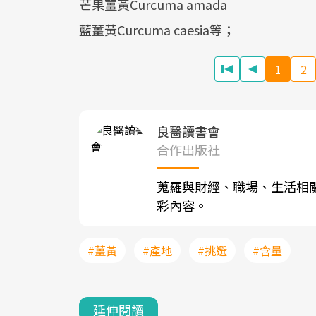
芒果薑黃Curcuma amada
藍薑黃Curcuma caesia等；
1
2
良醫讀書會
合作出版社
蒐羅與財經、職場、生活相
彩內容。
#薑黃
#產地
#挑選
#含量
延伸閱讀