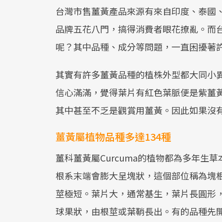
台灣市售薑黃產品來源有來自印度、泰國
品牌五花八門，搞得消費者眼花撩亂。而
呢？其中品種、成分等問題，一直困擾著
其實有許多薑黃品種的植株外型都大同小
信心滿滿，覺得葉片有紅色葉脈便是紫薑
其中甚至不乏是觀賞用薑黃。因此如果沒
薑黃屬植物品種多達134種
薑科薑黃屬Curcuma的植物都為多年
根系末端會膨大呈塊狀，這個部位稱為塊
莖極短。葉片大，通常基生，葉片長圓形
球果狀，由根莖或葉鞘長出。有的品種先