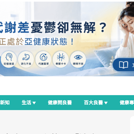
新知
生活
健康問良醫
百大良醫
健康
良醫生活祭
我與健康韌性的距離