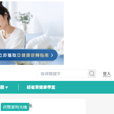
登入
專題
紐崔萊健康學堂
荷爾蒙時光機
2025健檢