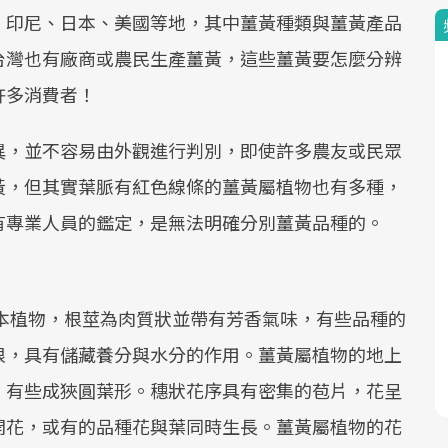
、印尼、日本、美國等地，其中薑黃種類與薑黃產品
台灣也有廠商或農民生產薑黃，這些薑黃要怎麼分辨
許多消費者！
異，並不容易由外觀進行判別，即使許多農友或民眾
黃，但其實葉脈有紅色線條的薑黃屬植物也有多種，
有專業人員的鑑定，是無法明確分別薑黃品種的。
生草本植物，根莖為肉質狀並帶有芳香氣味，有些品種的
根，具有儲藏養分與水分的作用。薑黃屬植物的地上
，有些成狹圓葉形。穗狀花序具有密集的苞片，花呈
開花，或有的品種花與葉同時生長。薑黃屬植物的花