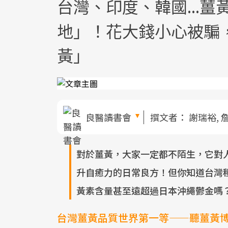
台灣、印度、韓國...
地」！花大錢小心被騙
黃」
良醫讀書會
撰文者：
謝瑞裕, 
對於薑黃，大家一定都不陌生，它對
升自癒力的日常良方！但你知道台灣
黃素含量甚至遠超過日本沖繩鬱金嗎？
台灣薑黃品質世界第一等——聽薑黃