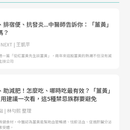
、排宿便、抗發炎...中醫師告訴你：「薑黃」
嗎？
NEXT | 王凱平
過一篇「從紅薑黃先生談薑黃」，兩年來這股薑黃的熱潮不但沒有減
生技公司
、助減肥！怎麼吃、哪時吃最有效？「薑黃」
食用建議一次看，這5種禁忌族群要避免
 | 林勻熙 整理
保健食材。中醫認為薑黃能幫助血管暢通、怯瘀活血、促進肝臟分泌
素受體，