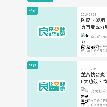
新知
2016-06-13
防癌、減肥
真有那麼好
食力Food
大約兩年前我曾寫
退，反而隨著知名
飲食
2023-05-04
薑黃抗發炎
6大功效、
良醫劃重點
薑黃為近年熱門的
膽汁，並阻斷雌激