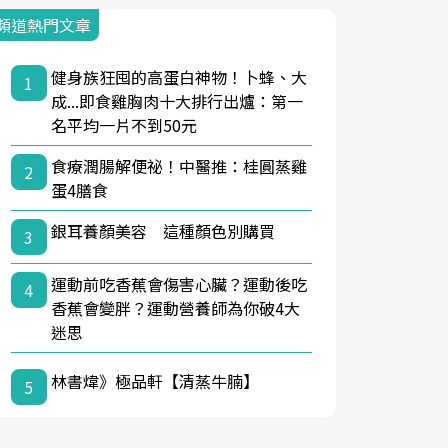
頻道熱門文章
健身族狂囤的高蛋白神物！卜蜂、大
1
成...即食雞胸肉十大排行出爐：第一
名平均一片不到50元
食療潤腸解便祕！中醫推：桂圓蒸雞
2
蛋4膳食
銀耳養顏美容 這種顏色別購買
3
運動前吃香蕉會傷害心臟？運動後吃
4
香蕉會變胖？運動營養師為你破4大
迷思
林書煒》極品軒【清蒸牛腩】
5