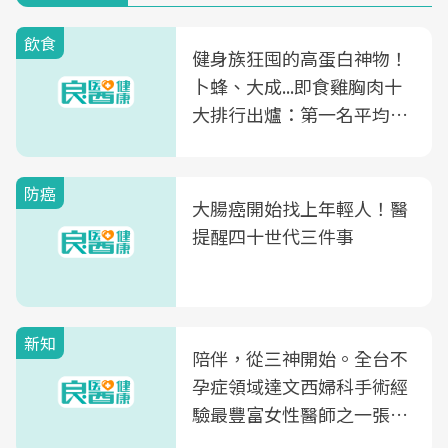
飲食
健身族狂囤的高蛋白神物！
卜蜂、大成...即食雞胸肉十
大排行出爐：第一名平均一
片不到50元
防癌
大腸癌開始找上年輕人！醫
提醒四十世代三件事
新知
陪伴，從三神開始。全台不
孕症領域達文西婦科手術經
驗最豐富女性醫師之一張永
玲領軍，打造全台首創「生