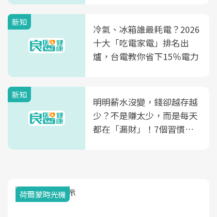
殖銀行概念形象館」，攜手
新知
光田醫院建構360度女性健
冷氣、冰箱誰最耗電？2026
康照護生態圈
十大「吃電家電」排名出
爐，台電教你省下15％電力
新知
明明薪水沒變，錢卻越存越
少？不是賺太少，而是每天
都在「漏財」！7個習慣一
次看
荷爾蒙時光機