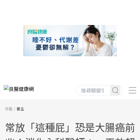
良醫
養生
常放「這種屁」恐是大腸癌前