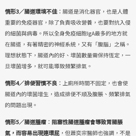
情形3／腸道環境不佳
：腸道是消化器官，也是人體
重要的免疫器官，除了負責吸收營養，也要對抗入侵
的細菌與病毒。所以全身免疫細胞IgA最多的地方就
在腸道，有著精密的神經系統，又有「腹腦」之稱。
理想狀態下，腸道內的好、壞菌數量需保持恆定，一
旦壞菌增多，就可能導致頻繁排氣。
情形4／排便習慣不良
：上廁所時間不固定，也會使
腸道內的壞菌增生，造成排便不順及腹脹、頻繁排氣
的問題出現。
情形5／腸道腫瘤
：
阻塞性腸道腫瘤會導致胃腸脹
氣，而容易出現連環屁
，但蕭奕宗醫師也強調，不是