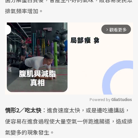
排氣頻率增加。
觀看更多
arrow_forward_ios
Powered by 
GliaStudios
情形2／吃太快
：進食速度太快，或是邊吃邊講話，
Mute
便容易在進食過程使大量空氣一併跑進腸道，造成排
氣變多的現象發生。