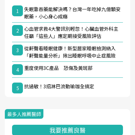
失眠靠吞藥能解決嗎？台灣一年吃掉九億顆安
1
眠藥，小心身心成癮
心血管求救4大警訊別輕忽！心臟血管外科主
2
任籲「這些人」應定期接受風險評估
從鼾聲看睡眠健康！新型居家睡眠檢測納入
3
「鼾聲能量分析」揪出睡眠呼吸中止症風險
重度使用3C產品 恐傷及黃斑部
4
抗過敏！3招淋巴流動瑜珈全搞定
5
最多人推薦醫師
我要推薦良醫