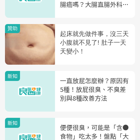
腸癌嗎？大腸直腸外科醫
師告訴你「這樣做」腸保
健康
新知
一直放屁怎麼辦？原因有
5種！放屁很臭、不臭差
別與8種改善方法
新知
便便很臭，可能是「含●
食物」吃太多！盤點「大