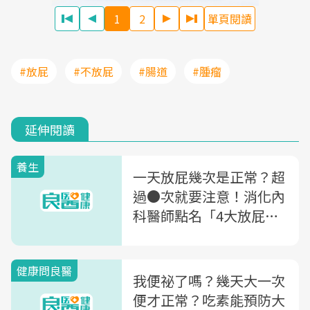
1
2
單頁閱讀
#放屁
#不放屁
#腸道
#腫瘤
延伸閱讀
養生
一天放屁幾次是正常？超
過●次就要注意！消化內
科醫師點名「4大放屁原
因」，最嚴重就是腫瘤找
上門
健康問良醫
我便祕了嗎？幾天大一次
便才正常？吃素能預防大