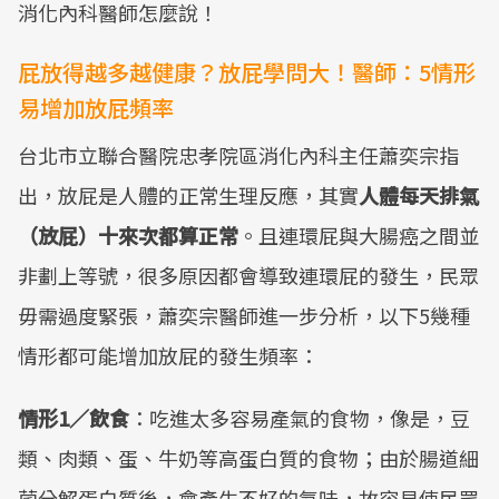
消化內科醫師怎麼說！
屁放得越多越健康？放屁學問大！醫師：5情形
易增加放屁頻率
台北市立聯合醫院忠孝院區消化內科主任蕭奕宗指
出，放屁是人體的正常生理反應，其實
人體每天排氣
（放屁）十來次都算正常
。且連環屁與大腸癌之間並
非劃上等號，很多原因都會導致連環屁的發生，民眾
毋需過度緊張，蕭奕宗醫師進一步分析，以下5幾種
情形都可能增加放屁的發生頻率：
情形1／飲食
：吃進太多容易產氣的食物，像是，豆
類、肉類、蛋、牛奶等高蛋白質的食物；由於腸道細
菌分解蛋白質後，會產生不好的氣味，故容易使民眾