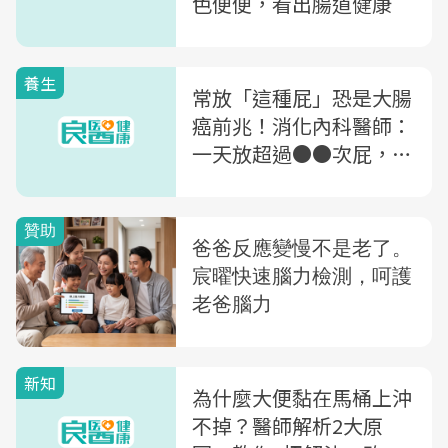
色便便，看出腸道健康
養生
常放「這種屁」恐是大腸
癌前兆！消化內科醫師：
一天放超過●●次屁，恐
怕腸胃已經出問題
新知
為什麼大便黏在馬桶上沖
不掉？醫師解析2大原