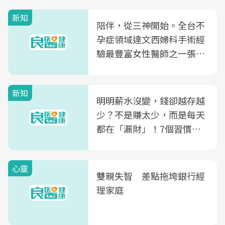
新知
陪伴，從三神開始。全台不
孕症領域達文西婦科手術經
驗最豐富女性醫師之一張永
玲領軍，打造全台首創「生
殖銀行概念形象館」，攜手
新知
光田醫院建構360度女性健
明明薪水沒變，錢卻越存越
康照護生態圈
少？不是賺太少，而是每天
都在「漏財」！7個習慣一
次看
心靈
雙親失智 差點拖垮銀行經
理家庭