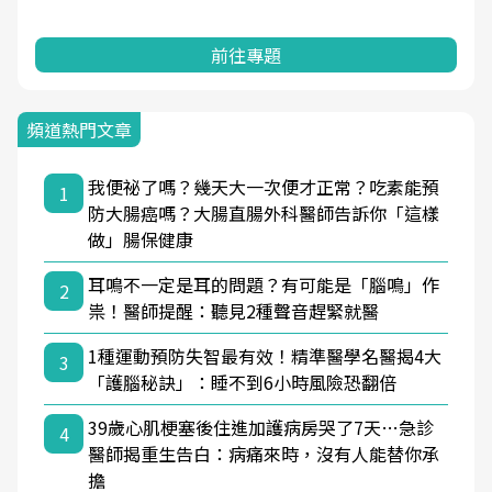
前往專題
頻道熱門文章
我便祕了嗎？幾天大一次便才正常？吃素能預
1
防大腸癌嗎？大腸直腸外科醫師告訴你「這樣
做」腸保健康
耳鳴不一定是耳的問題？有可能是「腦鳴」作
2
祟！醫師提醒：聽見2種聲音趕緊就醫
1種運動預防失智最有效！精準醫學名醫揭4大
3
「護腦秘訣」：睡不到6小時風險恐翻倍
39歲心肌梗塞後住進加護病房哭了7天…急診
4
醫師揭重生告白：病痛來時，沒有人能替你承
擔