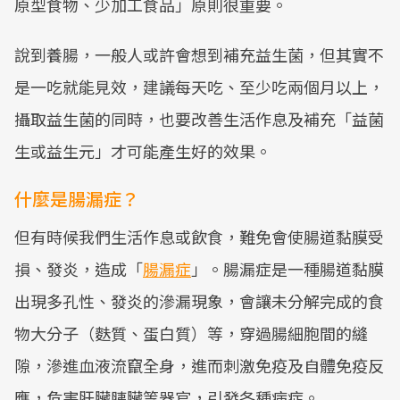
原型食物、少加工食品」原則很重要。
說到養腸，一般人或許會想到補充益生菌，但其實不
是一吃就能見效，建議每天吃、至少吃兩個月以上，
攝取益生菌的同時，也要改善生活作息及補充「益菌
生或益生元」才可能產生好的效果。
什麼是腸漏症？
但有時候我們生活作息或飲食，難免會使腸道黏膜受
損、發炎，造成「
腸漏症
」。腸漏症是一種腸道黏膜
出現多孔性、發炎的滲漏現象，會讓未分解完成的食
物大分子（麩質、蛋白質）等，穿過腸細胞間的縫
隙，滲進血液流竄全身，進而刺激免疫及自體免疫反
應，危害肝臟胰臟等器官，引發各種病症。