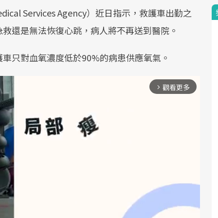
cal Services Agency）近日指示，救護車出勤之
急救還是無法恢復心跳，病人將不再送到醫院。
車只對血氧濃度低於90%的病患供應氧氣。
觀看更多
arrow_forward_ios