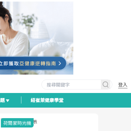
登入
專題
紐崔萊健康學堂
荷爾蒙時光機
2025健檢