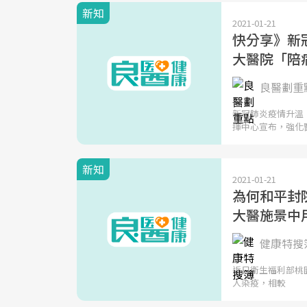
新知
2021-01-21
快分享》新
大醫院「陪
良醫劃重點
新冠肺炎疫情升溫
揮中心宣布，強化
新知
2021-01-21
為何和平封
大醫施景中
健康特搜簿
近日衛生福利部桃園
人染疫，相較