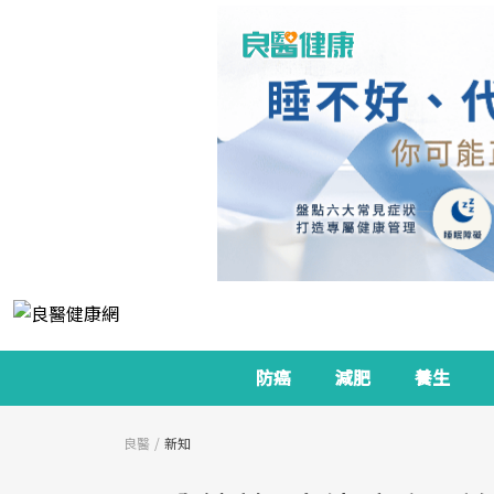
防癌
減肥
養生
良醫
新知