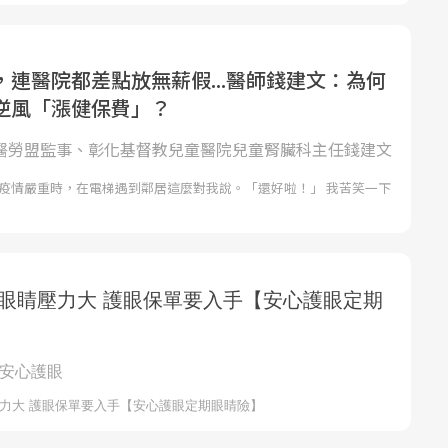
，連醫院都差點放無薪假...醫師錢建文：為何
逆風「漲健保費」？
| 醫勞盟監事、彰化基督教兒童醫院兒童腎臟科主任錢建文
 疫情嚴重時，在電梯遇到鄰居這麼對我說。「還好啦！」 我苦笑一下