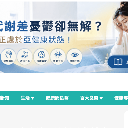
新知
生活
健康問良醫
百大良醫
健康
良醫生活祭
我與健康韌性的距離