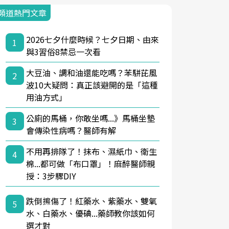
頻道熱門文章
2026七夕什麼時候？七夕日期、由來
1
與3習俗8禁忌一次看
大豆油、調和油還能吃嗎？苯駢芘風
2
波10大疑問：真正該避開的是「這種
用油方式」
公廁的馬桶，你敢坐嗎...》馬桶坐墊
3
會傳染性病嗎？醫師有解
不用再排隊了！抹布、濕紙巾、衛生
4
棉...都可做「布口罩」！麻醉醫師親
授：3步驟DIY
跌倒擦傷了！紅藥水、紫藥水、雙氧
5
水、白藥水、優碘...藥師教你該如何
選才對