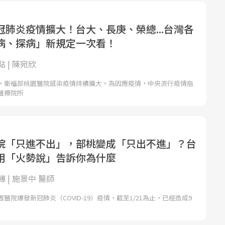
冠肺炎疫情擴大！台大、長庚、榮總...台灣各
病、探病」新規定一次看！
 | 陳宛欣
，衛福部桃園醫院感染疫情持續擴大。為因應疫情，中央流行疫情指
醫療院所
院「只進不出」，部桃變成「只出不進」？台
用「火勢說」告訴你為什麼
 | 施景中 醫師
醫院爆發新冠肺炎（COVID-19）疫情，截至1/21為止，已經造成9