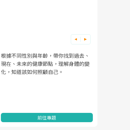
根據不同性別與年齡，帶你找到過去、
因應超高齡
現在、未來的健康節點，理解身體的變
「2025
化，知道該如何照顧自己。
康促進為目
民眾健康的
查、數據分
一起成為台
前往專題