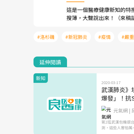
這是一個醫療健康新知的特
搜簿，大聲說出來！（來稿請寄至sh
#洛杉磯
#新冠肺炎
#疫情
#嚴重
延伸閱讀
新知
2020-03-17
武漢肺炎》
爆發」！抗
元氣網 |
第2班武漢包機返
測，這些人害怕萬