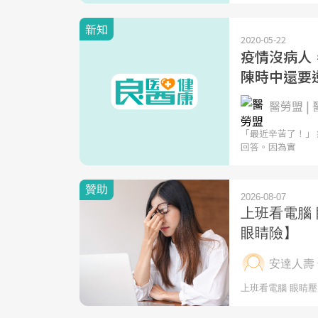
新知
2020-05-22
疫情沒病人
陳時中還要
醫勞盟 
「最近辛苦了！」
回答。因為實