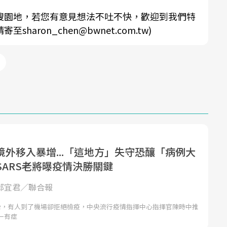
搜園地，若您有意見想法不吐不快，歡迎到我們特
aron_chen@bwnet.com.tw)
境外移入暴增...「這地方」失守恐釀「病例大
SARS老將曝疫情決勝關鍵
 邱宜君／聯合報
台，有人到了機場卻拒絕檢疫，中央流行疫情指揮中心指揮官陳時中推
一有症