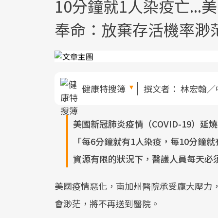
10分鐘就1人染疫亡..
奉命：放棄存活機率渺
健康特搜簿
撰文者：
林宏翰／
美國新冠肺炎疫情（COVID-19）延燒不
「每6分鐘就有1人染疫，每10分鐘
資源有限的狀況下，醫護人員每天必須
美國疫情惡化，南加州醫院承受龐大壓力
會渺茫，將不再送到醫院。