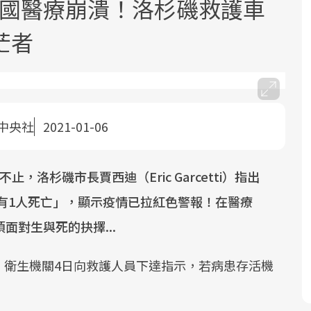
.美國醫療崩潰！洛杉磯救護車
茫者
中央社
2021-01-06
面對超高齡社會的浪潮，台灣正在快速
2025年，就到良醫生活祭體驗「一站式
良醫健康網從「換季的身體變化」出
邁向「健康照護」的新時代。隨著國家
健康新生活」，從講座、體驗到運動，
發，透過醫學觀點與日常感受的對話，
政策如「健康台灣推動委員會」與「長
全面啟動你的健康革命！
建立對亞健康的認知，進而引導實際的
止，洛杉磯市長賈西迪（Eric Garcetti）指出
照3.0」的推進，「預防醫學」已成全民
改善行動。
就有1人死亡」，顯示疫情已拉紅色警報！在醫療
關注的核心議題。然而，健檢不只是醫
面對生與死的抉擇...
療院所的服務，更是民眾了解自身健康
狀況、啟動健康管理的重要起點。
，衛生機關4日向救護人員下達指示，若病患存活機
前往專題
前往專題
前往專題