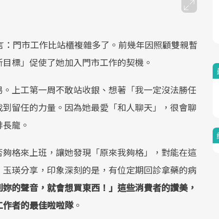
Mute
言：門市工作比站櫃複雜多了。前幾年因照顧雙親暫
新目標」促使了她加入門市工作的契機。
易。上工第一周不敢站收銀、想著「我一定沒法勝任
找到留任的力量。因為她最愛「和人聊天」，很會聊
排長龍。
否夠格來上班，讓她發現「原來我夠格」，對能在這
。玉瑛分享，印象深刻的是，有位定期回診拿藥的病
到妳的聲音，就會想買東西！」這些消費者的讚美，
工作者的最佳啦啦隊
。