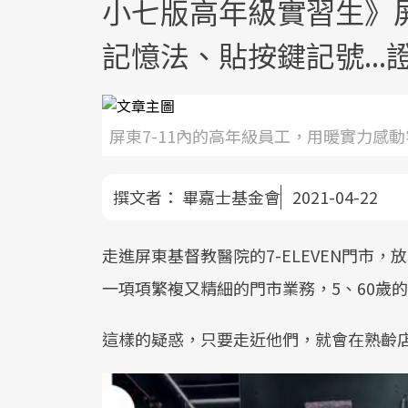
小七版高年級實習生》
記憶法、貼按鍵記號..
屏東7-11內的高年級員工，用暖實力感
撰文者：
畢嘉士基金會
2021-04-22
走進屏東基督教醫院的7-ELEVEN門市
一項項繁複又精細的門市業務，5、60歲
這樣的疑惑，只要走近他們，就會在熟齡