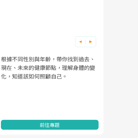
根據不同性別與年齡，帶你找到過去、
因應超高齡
現在、未來的健康節點，理解身體的變
「2025
化，知道該如何照顧自己。
康促進為目
民眾健康的
查、數據分
一起成為台
前往專題