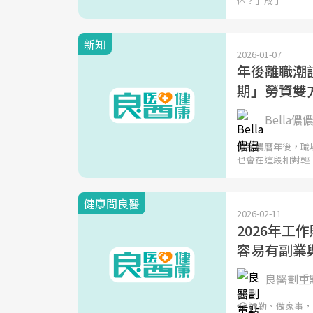
休？」成了
新知
2026-01-07
年後離職潮
期」勞資雙
Bella儂儂 
每到農曆年後，職
也會在這段相對輕
健康問良醫
2026-02-11
2026年
容易有副業
良醫劃重點
🎧 通勤、做家事，