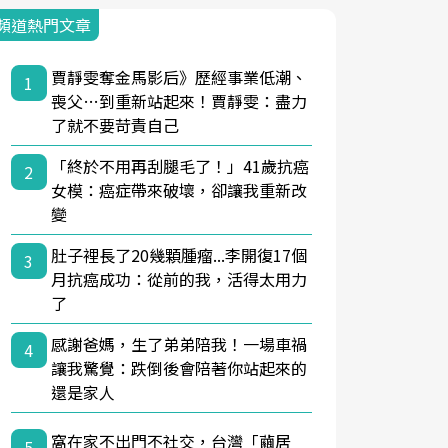
頻道熱門文章
賈靜雯奪金馬影后》歷經事業低潮、
1
喪父…到重新站起來！賈靜雯：盡力
了就不要苛責自己
「終於不用再刮腿毛了！」41歲抗癌
2
女模：癌症帶來破壞，卻讓我重新改
變
肚子裡長了20幾顆腫瘤...李開復17個
3
月抗癌成功：從前的我，活得太用力
了
感謝爸媽，生了弟弟陪我！一場車禍
4
讓我驚覺：跌倒後會陪著你站起來的
還是家人
窩在家不出門不社交，台灣「繭居
5