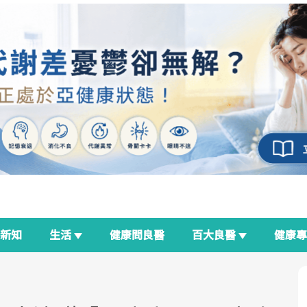
新知
生活
健康問良醫
百大良醫
健康
良醫生活祭
我與健康韌性的距離