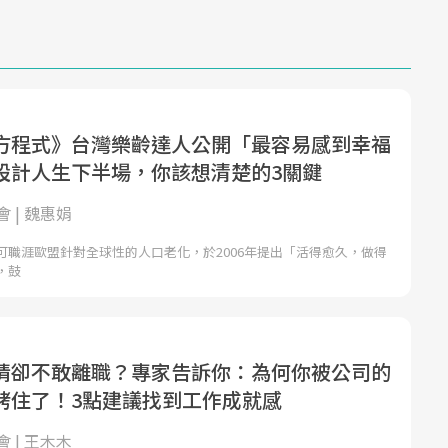
方程式》台灣樂齡達人公開「最容易感到幸福
設計人生下半場，你該想清楚的3關鍵
 | 魏惠娟
可職涯歐盟針對全球性的人口老化，於2006年提出「活得愈久，做得
，鼓
情卻不敢離職？專家告訴你：為何你被公司的
銬住了！3點建議找到工作成就感
 | 王木木