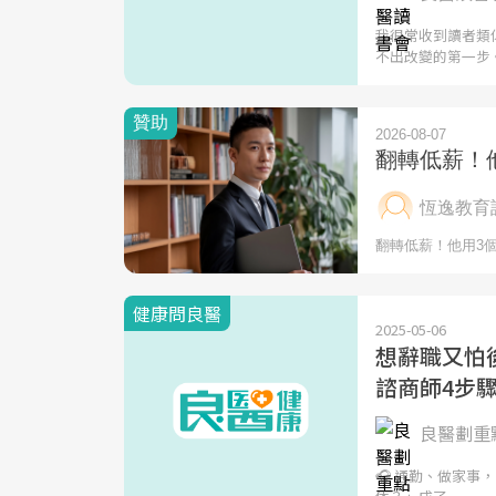
我很常收到讀者類
不出改變的第一步
健康問良醫
2025-05-06
想辭職又怕
諮商師4步
良醫劃重點
🎧 通勤、做家事