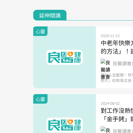
延伸閱讀
心靈
2020-11-13
中老年快樂
的方法」！
良醫讀書會
設計人生藍圖：安
愈久」的政策主張
心靈
2024-08-02
對工作沒熱
「金手銬」
良醫讀書會