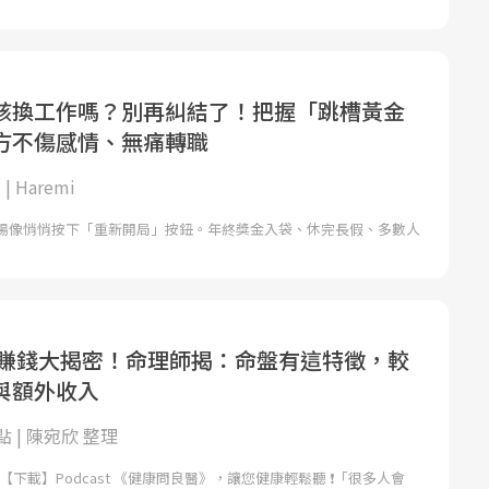
該換工作嗎？別再糾結了！把握「跳槽黃金
方不傷感情、無痛轉職
| Haremi
場像悄悄按下「重新開局」按鈕。年終獎金入袋、休完長假、多數人
工作賺錢大揭密！命理師揭：命盤有這特徵，較
與額外收入
 | 陳宛欣 整理
【下載】Podcast 《健康問良醫》，讓您健康輕鬆聽 ❗「很多人會