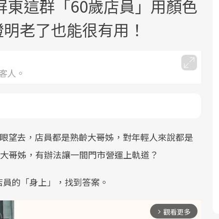
屏東這群「60歲店員」用顏色
.證明老了也能很有用！
動客人。
面對超高齡社會的浪潮，台灣正在快速
2025年，就到良醫生活祭體驗「一站式
良醫健康網從「換季的身體變化」出
邁向「健康照護」的新時代。隨著國家
健康新生活」，從講座、體驗到運動，
發，透過醫學觀點與日常感受的對話，
政策如「健康台灣推動委員會」與「長
全面啟動你的健康革命！
建立對亞健康的認知，進而引導實際的
照3.0」的推進，「預防醫學」已成全民
改善行動。
，放眼望去，店員都是熟齡大哥姊，對年輕人來說都是
關注的核心議題。然而，健檢不只是醫
的大哥姊，有辦法讓一間門市營運上軌道？
療院所的服務，更是民眾了解自身健康
狀況、啟動健康管理的重要起點。
店員的「身上」，找到答案。
前往專題
前往專題
前往專題
觀看更多
arrow_forward_ios