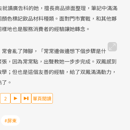
去就讀廣告科的她，擅長商品排面整理，筆記中滿滿
同顏色標記飲品材料種類。面對門市實戰，和其他夥
同樣地也是服務消費者的經驗讓她轉念。
，常會亂了陣腳，「常常邊做邊想下個步驟是什
緊張，因為常常點，出聲教她一步步完成。双鳳感到
教學；但也是這個友善的經驗，給了双鳳滿滿動力，
熟了。
2
單頁閱讀
#屏東