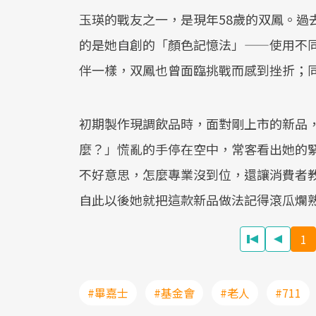
玉瑛的戰友之一，是現年58歲的双鳳。過
的是她自創的「顏色記憶法」——使用不
伴一樣，双鳳也曾面臨挑戰而感到挫折；
初期製作現調飲品時，面對剛上市的新品
麼？」慌亂的手停在空中，常客看出她的
不好意思，怎麼專業沒到位，還讓消費者
自此以後她就把這款新品做法記得滾瓜爛
1
#畢嘉士
#基金會
#老人
#711