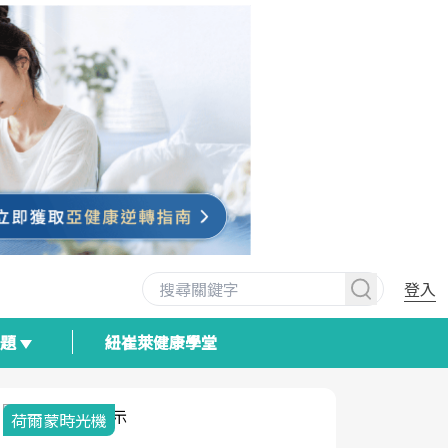
登入
專題
紐崔萊健康學堂
荷爾蒙時光機
2025健檢