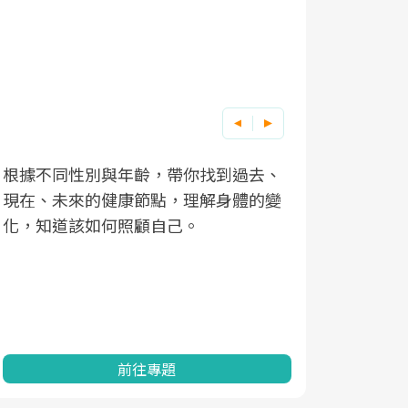
根據不同性別與年齡，帶你找到過去、
因應超高齡
現在、未來的健康節點，理解身體的變
「2025
化，知道該如何照顧自己。
康促進為目
民眾健康的
查、數據分
一起成為台
前往專題