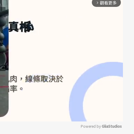
觀看更多
arrow_forward_ios
Powered by 
GliaStudios