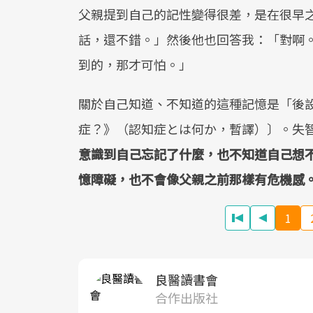
父親提到自己的記性變得很差，是在很早
話，還不錯。」然後他也回答我：「對啊
到的，那才可怕。」
關於自己知道、不知道的這種記憶是「後設記
症？》（認知症とは何か，暫譯）〕。失
意識到自己忘記了什麼，也不知道自己想
憶障礙，也不會像父親之前那樣有危機感
1
良醫讀書會
合作出版社