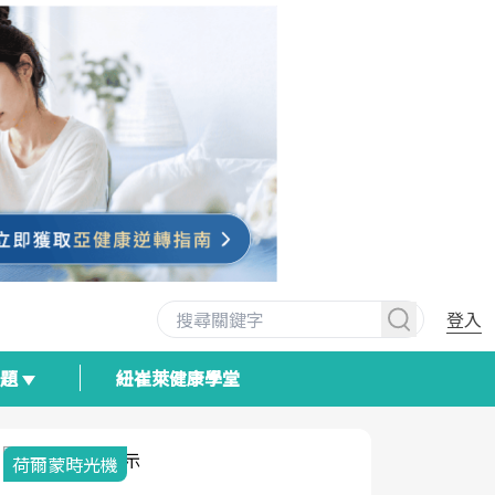
登入
專題
紐崔萊健康學堂
荷爾蒙時光機
2025健檢