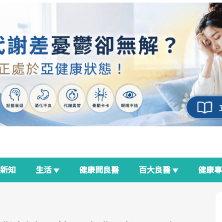
新知
生活
健康問良醫
百大良醫
健康
良醫生活祭
我與健康韌性的距離