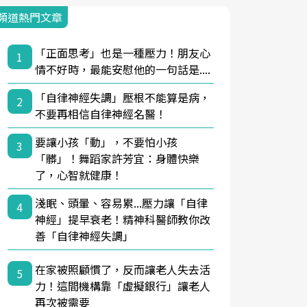
頻道熱門文章
「正面思考」也是一種壓力！朋友心
1
情不好時，最能安慰他的一句話是....
「自律神經失調」壓根不能算是病，
2
不要再相信自律神經名醫！
要讓小孩「動」，不要怕小孩
3
「髒」！舞蹈家許芳宜：身體快樂
了，心智就健康！
淺眠、頭暈、容易累...壓力讓「自律
4
神經」提早衰老！精神科醫師教你改
善「自律神經失調」
在家被照顧慣了，反而讓老人失去活
5
力！這間機構靠「虛擬銀行」讓老人
再次被需要