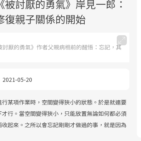
《被討厭的勇氣》岸見一郎：
修復親子關係的開始
《被討厭的勇氣》作者父親病榻前的醒悟：忘記，其
面對超高齡社會的浪潮，台灣正在快速
2025年，就到良醫生活祭體驗「一站式
良醫健康網從「換季的身體變化」出
邁向「健康照護」的新時代。隨著國家
健康新生活」，從講座、體驗到運動，
發，透過醫學觀點與日常感受的對話，
政策如「健康台灣推動委員會」與「長
全面啟動你的健康革命！
建立對亞健康的認知，進而引導實際的
2021-05-20
照3.0」的推進，「預防醫學」已成全民
改善行動。
關注的核心議題。然而，健檢不只是醫
進行某項作業時，空間變得狹小的狀態。於是就連要
療院所的服務，更是民眾了解自身健康
狀況、啟動健康管理的重要起點。
下才行。當空間變得狹小，只能放置無論如何都必須
西收起來。之所以會忘記剛剛才做過的事，就是因為
前往專題
前往專題
前往專題