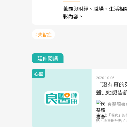
蒐羅與財經、職場、生活相
彩內容。
#失智症
延伸閱讀
心靈
2020-10-06
「沒有真的
殺...她想
良醫讀書會
被貼上「噁女」的
貼，收集冊裡貼了