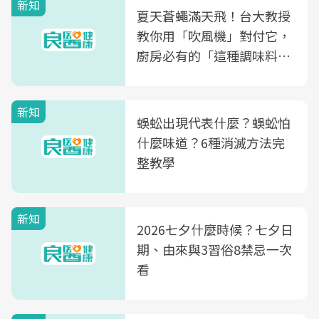
新知
夏天蒼蠅滿天飛！台大教授
教你用「吹風機」對付它，
廚房必有的「這種調味料」
竟是蒼蠅剋星～
新知
蜈蚣出現代表什麼？蜈蚣怕
什麼味道？6種消滅方法完
整教學
新知
2026七夕什麼時候？七夕日
期、由來與3習俗8禁忌一次
看