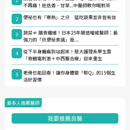
1
不再痛！迷迭香、甘草...中醫師教你喝對茶
便祕也有「寒熱」之分 猛吃蔬果並非皆有效
2
蔬菜≠ 膳食纖維！日本25年腸道權威醫師：最
3
強力的「抗便祕食譜」是....
從下半身癱瘓到站起來！慈大護理系學生靠
4
「脊髓電刺激＋中西醫合療」迎來重生
老骨也能回春！讓你身體變「軟Q」的15個生
5
活好習慣
最多人推薦醫師
我要推薦良醫