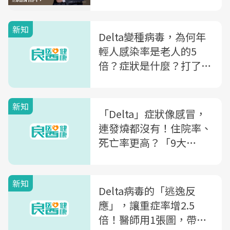
新知
Delta變種病毒，為何年
輕人感染率是老人的5
倍？症狀是什麼？打了
AZ、莫德納還會得？看
懂「Delta病毒」5大QA
新知
「Delta」症狀像感冒，
連發燒都沒有！住院率、
死亡率更高？「9大
Q&A」重症醫師一次解析
新知
Delta病毒的「逃逸反
應」，讓重症率增2.5
倍！醫師用1張圖，帶你