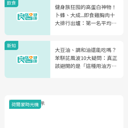
飲食
健身族狂囤的高蛋白神物！
卜蜂、大成...即食雞胸肉十
大排行出爐：第一名平均一
片不到50元
新知
大豆油、調和油還能吃嗎？
苯駢芘風波10大疑問：真正
該避開的是「這種用油方
式」
荷爾蒙時光機