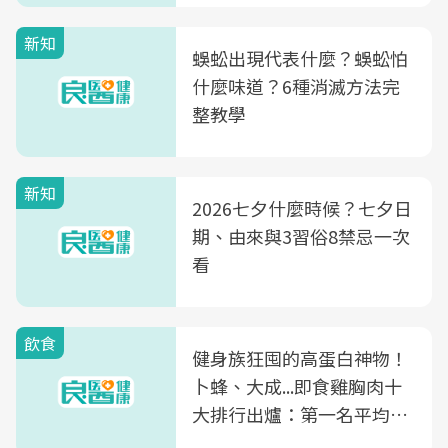
新知
蜈蚣出現代表什麼？蜈蚣怕
什麼味道？6種消滅方法完
整教學
新知
2026七夕什麼時候？七夕日
期、由來與3習俗8禁忌一次
看
飲食
健身族狂囤的高蛋白神物！
卜蜂、大成...即食雞胸肉十
大排行出爐：第一名平均一
片不到50元