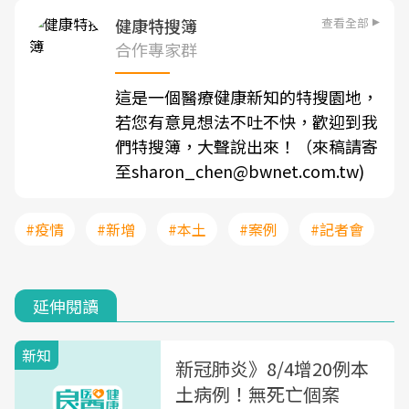
查看全部
健康特搜簿
合作專家群
這是一個醫療健康新知的特搜園地，
若您有意見想法不吐不快，歡迎到我
們特搜簿，大聲說出來！（來稿請寄
至sharon_chen@bwnet.com.tw)
#疫情
#新增
#本土
#案例
#記者會
延伸閱讀
新知
新冠肺炎》8/4增20例本
土病例！無死亡個案