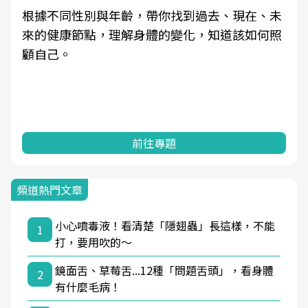
在、未
因應超高齡社會來臨，良醫健康網推動「2025
如何照
健檢服務大調查」，以倡議健康促進為目的，
耕健康篩檢之於台灣民眾健康的關鍵角色，並
過問卷調查、數據分析進行全年度報導。邀請
一起成為台灣健康促進的推手之一！
前往專題
頻道熱門文章
小心噴毒液！看清楚「隱翅蟲」長這樣，不能
1
打，要用吹的～
鏡面舌、草莓舌...12種「問題舌頭」，看身體
2
有什麼毛病！