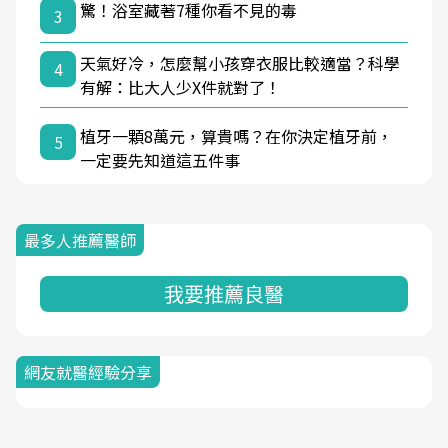
驚！浴室藏著7種你看不見的毒
3
天氣好冷，怎麼幫小孩穿衣服比較適當？科學
4
有解：比大人少X件就對了！
植牙一顆8萬元，算貴嗎？在你決定植牙前，
5
一定要先知道這五件事
最多人推薦醫師
我要推薦良醫
網友就醫經驗分享