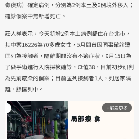
毒疾病）確定病例，分別為2例本土及6例境外移入；
確診個案中無新增死亡。
莊人祥表示，今天新增2例本土病例都住在台北市，
其中案16226為70多歲女性，5月間曾因同事確診遭
匡列為接觸者，隔離期間沒有不適症狀，9月15日為
了做手術進行入院採檢確診，Ct值38，目前初步研判
為先前感染的個案；目前匡列接觸者1人，列居家隔
離，餘匡列中。
觀看更多
arrow_forward_ios