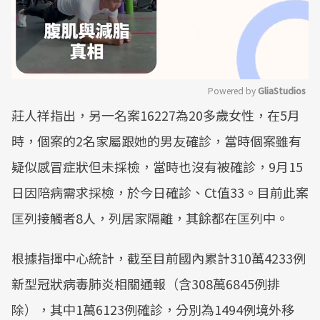
Powered by 
GliaStudios
莊人祥指出，另一名案16227為20多歲女性，在5月
Mute
時，個案的2名家屬跟她的男友確診，當時個案雖有
疑似感冒症狀但未採檢，當時也沒有被確診，9月15
日因陪病需求採檢，於今日確診、Ct值33。目前此案
匡列接觸者8人，列居家隔離，其餘都在匡列中。
根據指揮中心統計，截至目前國內累計310萬4233例
新型冠狀病毒肺炎相關通報（含308萬6845例排
除），其中1萬6123例確診，分別為1494例境外移