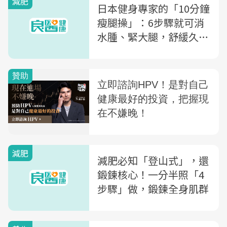
減肥
日本健身專家的「10分鐘
瘦腿操」：6步驟就可消
水腫、緊大腿，舒緩久坐
的塌屁屁
減肥
減肥必知「登山式」，還
鍛鍊核心！一分半照「4
步驟」做，鍛鍊全身肌群