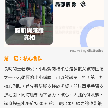
Powered by 
GliaStudios
第二招：核心側臥
Mute
長時間坐著辦公，小腹贅肉堆積也是多數女孩的困擾
之一～若想要瘦出小蠻腰，可以試試第二招！第二招
核心側臥，首先獎雙腿支撐於椅板，並以單手手臂支
撐地面，同時腿部向下發力，核心、大腿內側收緊，
讓身體呈水平維持30-60秒。瘦出馬甲線之餘也能鍛