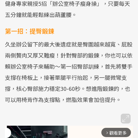
健身專家親授5招「辦公室椅子瘦身操」，只要每天
五分鐘就能輕鬆練出葫蘆腰。
第一招：提臀鍛鍊
久坐辦公留下的最大後遺症就是臀圍越來越寬、屁股
兩側贅肉又厚又難瘦！針對臀部的鍛鍊，你也可以依
賴辦公室椅子來輔助～第一招臀部訓練，首先將雙手
支撐在椅板上，接著單腿平行抬起，另一腿微彎支
撐，核心臀部施力穩定30-60秒。想進階鍛鍊的，也
可以用椅背作為支撐點，燃脂效果會加倍提升。
觀看更多
arrow_forward_ios