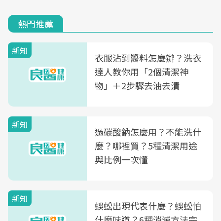
熱門推薦
新知
衣服沾到醬料怎麼辦？洗衣
達人教你用「2個清潔神
物」＋2步驟去油去漬
新知
過碳酸鈉怎麼用？不能洗什
麼？哪裡買？5種清潔用途
與比例一次懂
新知
蜈蚣出現代表什麼？蜈蚣怕
什麼味道？6種消滅方法完