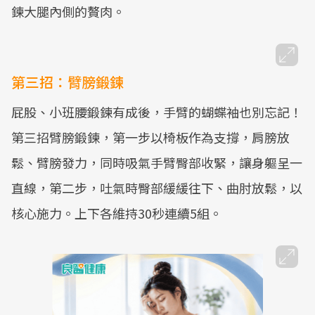
鍊大腿內側的贅肉。
第三招：臂膀鍛鍊
屁股、小班腰鍛鍊有成後，手臂的蝴蝶袖也別忘記！
第三招臂膀鍛鍊，第一步以椅板作為支撐，肩膀放
鬆、臂膀發力，同時吸氣手臂臀部收緊，讓身軀呈一
直線，第二步，吐氣時臀部緩緩往下、曲肘放鬆，以
核心施力。上下各維持30秒連續5組。