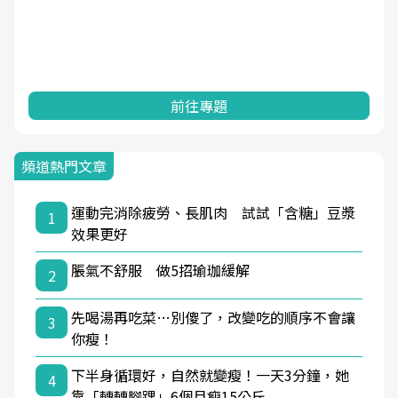
前往專題
頻道熱門文章
運動完消除疲勞、長肌肉 試試「含糖」豆漿
1
效果更好
脹氣不舒服 做5招瑜珈緩解
2
先喝湯再吃菜…別傻了，改變吃的順序不會讓
3
你瘦！
下半身循環好，自然就變瘦！一天3分鐘，她
4
靠「轉轉腳踝」6個月瘦15公斤