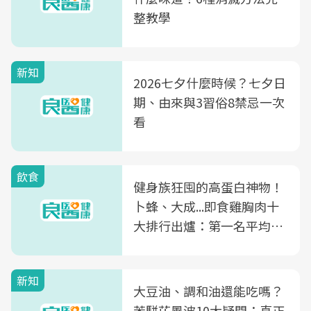
整教學
新知
2026七夕什麼時候？七夕日
期、由來與3習俗8禁忌一次
看
飲食
健身族狂囤的高蛋白神物！
卜蜂、大成...即食雞胸肉十
大排行出爐：第一名平均一
片不到50元
新知
大豆油、調和油還能吃嗎？
苯駢芘風波10大疑問：真正