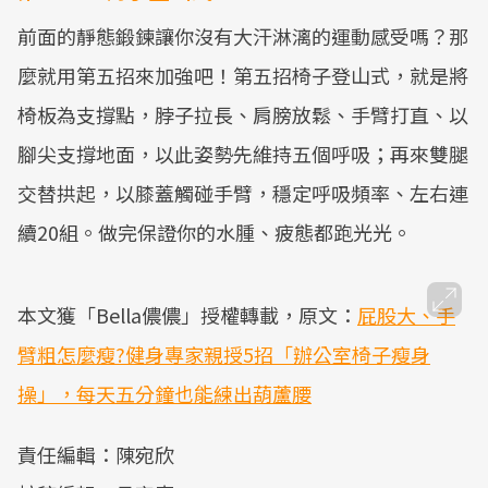
前面的靜態鍛鍊讓你沒有大汗淋漓的運動感受嗎？那
麼就用第五招來加強吧！第五招椅子登山式，就是將
椅板為支撐點，脖子拉長、肩膀放鬆、手臂打直、以
腳尖支撐地面，以此姿勢先維持五個呼吸；再來雙腿
交替拱起，以膝蓋觸碰手臂，穩定呼吸頻率、左右連
續20組。做完保證你的水腫、疲態都跑光光。
本文獲「Bella儂儂」授權轉載，原文：
屁股大、手
臂粗怎麼瘦?健身專家親授5招「辦公室椅子瘦身
操」，每天五分鐘也能練出葫蘆腰
責任編輯：陳宛欣