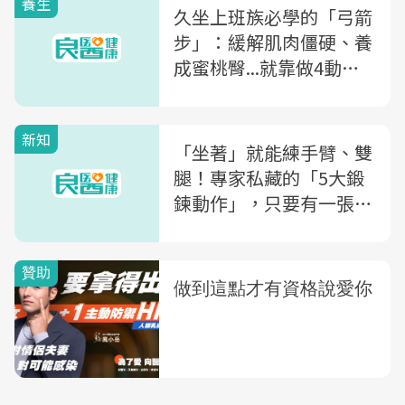
養生
久坐上班族必學的「弓箭
步」：緩解肌肉僵硬、養
成蜜桃臀...就靠做4動
作、5步驟
新知
「坐著」就能練手臂、雙
腿！專家私藏的「5大鍛
鍊動作」，只要有一張椅
子就可以練