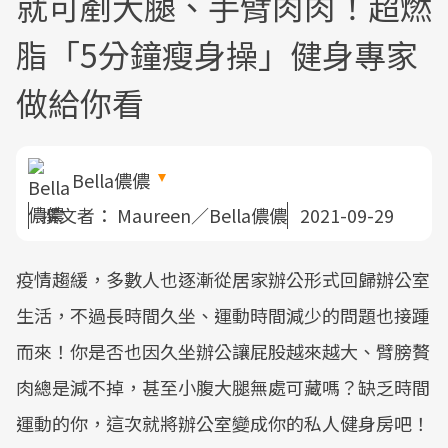
就可剷大腿、手臂肉肉！超燃
脂「5分鐘瘦身操」健身專家
做給你看
Bella儂儂
撰文者：
Maureen／Bella儂儂
2021-09-29
疫情趨緩，多數人也逐漸從居家辦公形式回歸辦公室
生活，不過長時間久坐、運動時間減少的問題也接踵
而來！你是否也因久坐辦公讓屁股越來越大、臂膀贅
肉總是減不掉，甚至小腹大腿無處可藏嗎？缺乏時間
運動的你，這次就將辦公室變成你的私人健身房吧！