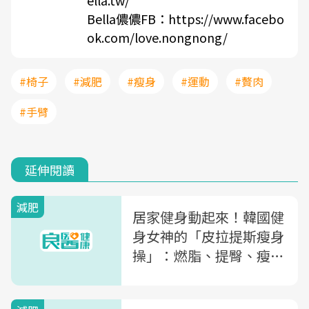
ella.tw/
Bella儂儂FB：
https://www.facebo
ok.com/love.nongnong/
#椅子
#減肥
#瘦身
#運動
#贅肉
#手臂
延伸閱讀
減肥
居家健身動起來！韓國健
身女神的「皮拉提斯瘦身
操」：燃脂、提臀、瘦小
腹...一次都練到