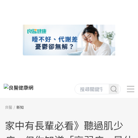
良醫
新知
家中有長輩必看》聽過肌少