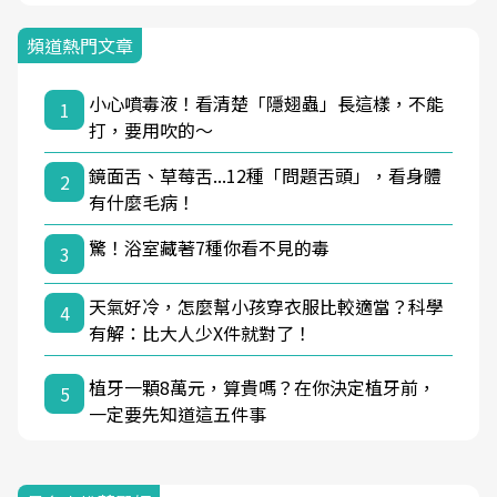
頻道熱門文章
小心噴毒液！看清楚「隱翅蟲」長這樣，不能
1
打，要用吹的～
鏡面舌、草莓舌...12種「問題舌頭」，看身體
2
有什麼毛病！
驚！浴室藏著7種你看不見的毒
3
天氣好冷，怎麼幫小孩穿衣服比較適當？科學
4
有解：比大人少X件就對了！
植牙一顆8萬元，算貴嗎？在你決定植牙前，
5
一定要先知道這五件事