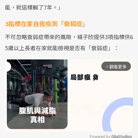
能，就這樣躺了7年。」
3指標在家自我檢測「衰弱症」
不可忽略衰弱症帶來的風險，楊子欣提供3項指標供6
5歲以上長者在家就能檢視是否有「衰弱症」：
觀看更多
arrow_forward_ios
Powered by 
GliaStudios