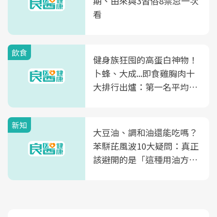
期、由來與3習俗8禁忌一次
看
飲食
健身族狂囤的高蛋白神物！
卜蜂、大成...即食雞胸肉十
大排行出爐：第一名平均一
片不到50元
新知
大豆油、調和油還能吃嗎？
苯駢芘風波10大疑問：真正
該避開的是「這種用油方
式」