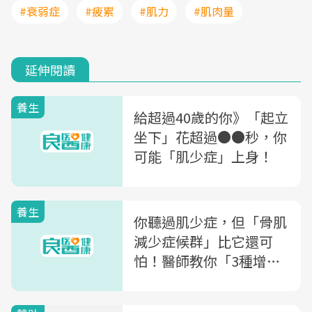
#衰弱症
#疲累
#肌力
#肌肉量
延伸閱讀
養生
給超過40歲的你》「起立
坐下」花超過●●秒，你
可能「肌少症」上身！
養生
你聽過肌少症，但「骨肌
減少症候群」比它還可
怕！醫師教你「3種增肌
輕運動」對抗