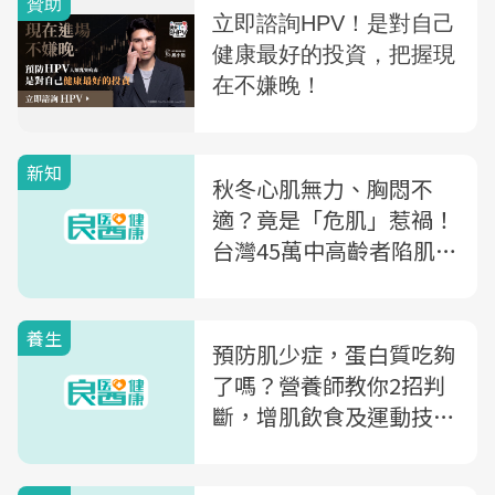
新知
秋冬心肌無力、胸悶不
適？竟是「危肌」惹禍！
台灣45萬中高齡者陷肌少
症 死亡率恐增3倍
養生
預防肌少症，蛋白質吃夠
了嗎？營養師教你2招判
斷，增肌飲食及運動技巧
一次公開