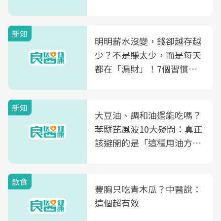
新知
明明薪水沒變，錢卻越存越
少？不是賺太少，而是每天
都在「漏財」！7個習慣一
次看
新知
大豆油、調和油還能吃嗎？
苯駢芘風波10大疑問：真正
該避開的是「這種用油方
式」
飲食
豐胸只吃青木瓜？中醫說：
這個超有效