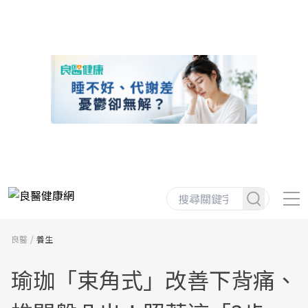
良醫
養生
瑜珈「束角式」改善下背痛、