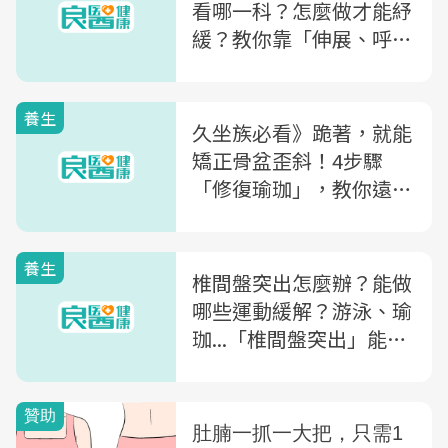
看哪一科？怎麼做才能紓
緩？教你靠「伸展、呼
吸」簡單矯正
養生
久坐族必看》跪著，就能
矯正骨盆歪斜！4步驟
「修復瑜珈」，教你遠離
經痛、便秘
養生
椎間盤突出怎麼辦？能做
哪些運動緩解？游泳、瑜
珈...「椎間盤突出」能做
的6運動、復健一次看