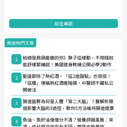
前往專題
頻道熱門文章
給總是肩頸痠痛的你》脖子這樣動，不用錢就
1
能舒緩緊繃感！美國健身教練公開必學2動作
聖誕節除了熱紅酒，「這2道甜點」也很搭！
2
「這種」堪稱熱紅酒進階版，中醫師不藏私公
開做法
腸道菌群為何是人體「第二大腦」？醫解析腸
3
道影響大腦的3途徑，教你5方法維持腸道健康
魚油、魚肝油傻傻分不清？營養師揭差異：來
4
源、成分與功效完全不同，想降血脂要吃