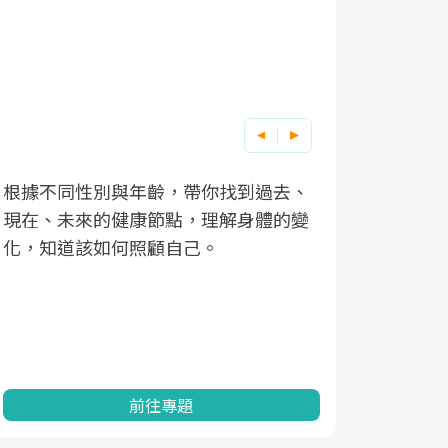
根據不同性別與年齡，帶你找到過去、
因應超高齡
現在、未來的健康節點，理解身體的變
「2025
化，知道該如何照顧自己。
康促進為目
民眾健康的
查、數據分
一起成為台
前往專題