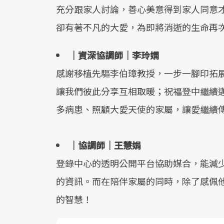
充分跟家人討論，善心美意得到家人同意
卻有著不凡的大愛，為即將消逝的生命再
｜資深協調師｜
李玲嫻
感謝移植先驅李伯璋教授，一步一腳印拓
讓我們彼此分享互相取暖；祝福登中繼續邁
多病患、照顧大愛天使的家屬，讓愛繼續
｜協調師｜
王慧娟
登錄中心的透明公開平台協助媒合，能減
的資訊。而在陪伴家屬的同時，除了感佩
的智慧！