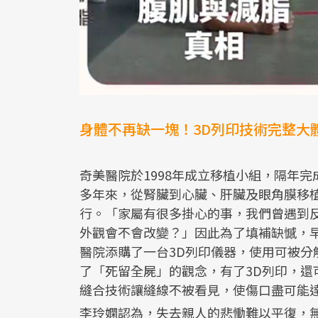
身體不再缺一塊！3D列印技術完整大
奇美醫院於1998年成立移植小組，隔年
多年來，從腎臟到心臟、肝臟及眼角膜移
行。「家屬有很多掛心的事，我們曾遇到
外觀會不會改變？」因此為了填補缺憾，早
醫院添購了一台3D列印儀器，使用可被
了「死留全屍」的觀念，有了3D列印，
縫合技術讓縫線不被看見，使傷口盡可能
李玲嫻認為，失去親人的悲慟難以平復，