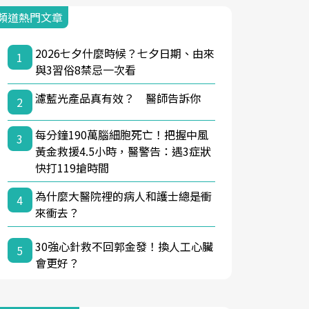
頻道熱門文章
2026七夕什麼時候？七夕日期、由來
1
與3習俗8禁忌一次看
濾藍光產品真有效？ 醫師告訴你
2
每分鐘190萬腦細胞死亡！把握中風
3
黃金救援4.5小時，醫警告：遇3症狀
快打119搶時間
為什麼大醫院裡的病人和護士總是衝
4
來衝去？
30強心針救不回郭金發！換人工心臟
5
會更好？