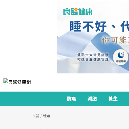
防癌
減肥
養生
良醫
新知