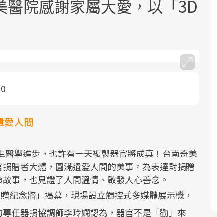
美醫院感謝家屬大愛，以「3D
20
面對超高齡社會的浪潮，台灣正在快速
2025年，就到良醫生活祭體驗「一站式
良醫健康網從「換季的身體變化」出
邁向「健康照護」的新時代。隨著國家
健康新生活」，從講座、體驗到運動，
發，透過醫學觀點與日常感受的對話，
政策如「健康台灣推動委員會」與「長
全面啟動你的健康革命！
建立對亞健康的認知，進而引導實際的
遺愛人間
照3.0」的推進，「預防醫學」已成全民
改善行動。
關注的核心議題。然而，健檢不只是醫
再生醫學進步，也許有一天複製器官將成真！台南奇美
療院所的服務，更是民眾了解自身健康
官捐贈者大體，圓滿遺愛人間的美事。為表達對捐贈
狀況、啟動健康管理的重要起點。
命故事，也見證了人間溫情、啟發人心善念。
官捐贈紀念牆」揭幕，現場設立觸控式多媒體展示機，
前往專題
前往專題
前往專題
的專任器捐協調師李玲嫻認為，器官不是「勸」來