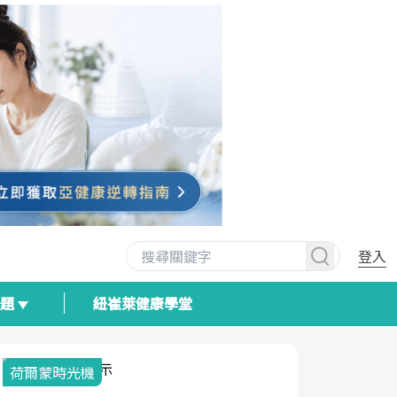
登入
專題
紐崔萊健康學堂
荷爾蒙時光機
2025健檢