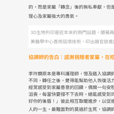
的，而是家屬「轉念」後的無私奉獻，但
理心及家屬強大的勇氣。
3D生物列印是近年來的熱門話題，隨著
美醫學中心善用這項技術，印出器官放進
協調師的告白：感謝捐贈者家屬，在
李玲嫻原本是專科護理師，憶及踏入協調
不同，轉任之後，覺得能幫助他人恢復活
經常感受到家屬善意的回饋，偶爾一句安
沮喪，每當快要撐不下去時，總能感受到
好你的後盾！」彼此相互取暖進步，以促
人的一生，最難面對的莫過於生死，協調