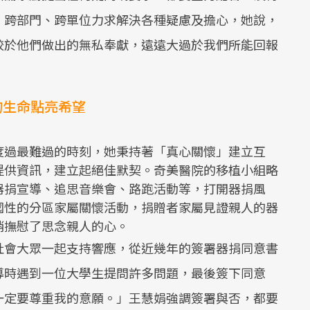
，跨部門、跨單位力求解決各種疑慮及擔心，她說，
較於他們做出的無私奉獻，遠遠大過於我們所能回報
的生命點亮希望
度過最難過的時刻，她秉持著「真心關懷」建立互
提供資訊，建立起絕佳默契。奇美醫院的移植小組略
器捐宣導、追思音樂會、路跑活動等，打開器捐風
國性的分區家屬關懷活動，捐贈者家屬見證親人的器
稍撫慰了思念親人的心。
社會大眾一起支持響應，從近幾年的簽署器捐同意書
導時遇到一位大學生提問許多問題，最後簽下同意
一定要尊重我的意願。」王慧娟強調簽署與否，都要