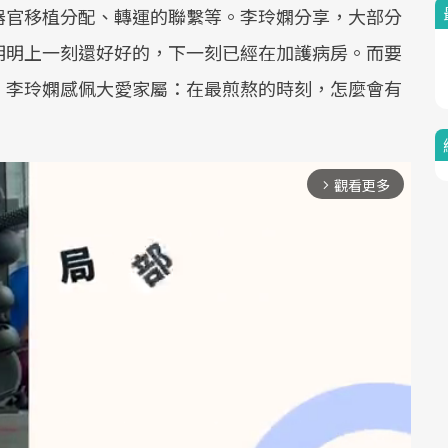
器官移植分配、轉運的聯繫等。李玲嫻分享，大部分
明明上一刻還好好的，下一刻已經在加護病房。而要
！李玲嫻感佩大愛家屬：在最煎熬的時刻，怎麼會有
觀看更多
arrow_forward_ios