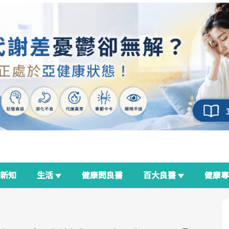
新知
生活
健康問良醫
百大良醫
健康
良醫生活祭
我與健康韌性的距離