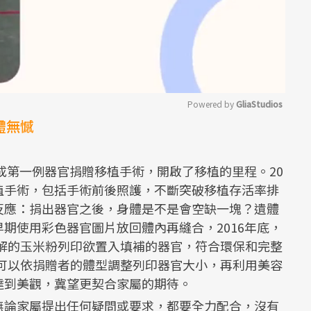
Powered by 
GliaStudios
體無憾
Mute
完成第一例器官捐贈移植手術，開啟了移植的里程。20
植手術，包括手術前後照護，不斷突破移植存活率排
反應：捐出器官之後，身體是不是會空缺一塊？遺體
期使用彩色器官圖片放回體內再縫合，2016年底，
分解的玉米粉列印欲置入填補的器官，符合環保和完整
還可以依捐贈者的體型調整列印器官大小，再利用美容
達到美觀，冀望更契合家屬的期待。
無論家屬提出任何疑問或要求，都要全力配合，沒有