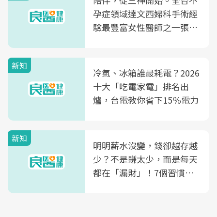
陪伴，從三神開始。全台不
孕症領域達文西婦科手術經
驗最豐富女性醫師之一張永
玲領軍，打造全台首創「生
殖銀行概念形象館」，攜手
新知
光田醫院建構360度女性健
冷氣、冰箱誰最耗電？2026
康照護生態圈
十大「吃電家電」排名出
爐，台電教你省下15％電力
新知
明明薪水沒變，錢卻越存越
少？不是賺太少，而是每天
都在「漏財」！7個習慣一
次看