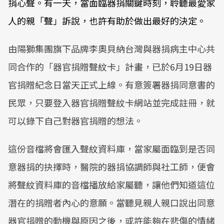
捐心聲。有一天，當面臨器捐關鍵時刻，聆聽最愛家
人的親「聲」訴說，也許有助於做出最好的決定。
由陽獅集團旗下品牌李奧貝納台灣與器捐病主中心共
同合作的「器官捐贈聲紋卡」計畫，已於6月19日器
官捐贈紀念日當天正式上線。有意簽署器捐同意書的
民眾，只要登入器官捐贈聲紋卡網站並完成註冊，就
可以錄下自己對器官捐贈的想法。
這份音檔將會匯入聲紋資料庫，當家屬面臨到是否同
意器捐的抉擇時，醫院的器捐協調師與社工師，便會
將聲紋資料庫的音檔播放給家屬聽，讓他們知道這位
潛在的捐贈者內心的意願。當聽見親人親口說出同意
器官捐贈的動機與原因之後，或許能夠在悲傷的情緒