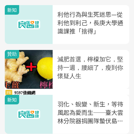
新知
利他行為與生死迷思—從
利他到利己，長庚大學通
識課推「捨得」
新知
羽化、蛻變、新生，等待
風起為愛而生──臺大雲
林分院器捐團隊蟄伏島嶼
偏鄉