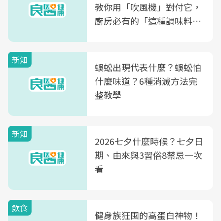
教你用「吹風機」對付它，
廚房必有的「這種調味料」
竟是蒼蠅剋星～
新知
蜈蚣出現代表什麼？蜈蚣怕
什麼味道？6種消滅方法完
整教學
新知
2026七夕什麼時候？七夕日
期、由來與3習俗8禁忌一次
看
飲食
健身族狂囤的高蛋白神物！