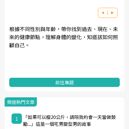
因應超高齡社會來臨，良醫健康網推動「2025年
健檢服務大調查」，以倡議健康促進為目的，深
耕健康篩檢之於台灣民眾健康的關鍵角色，並透
過問卷調查、數據分析進行全年度報導。邀請您
一起成為台灣健康促進的推手之一！
前往專題
頻道熱門文章
「如果可以瘦20公斤，請陪我約會一天當做鼓
1
勵...」這是一個宅男變型男的故事