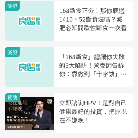
減肥
168斷食正夯！那你聽過
1410、52斷食法嗎？減
肥必知間歇性斷食一次看
減肥
「168斷食」總讓你失敗
的3大陷阱！營養師告訴
你：靠做到「十字訣」2
個月減掉8%體脂肪