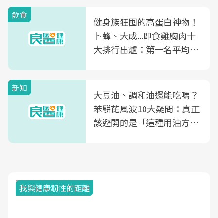
飲食
健身族狂囤的高蛋白神物！
卜蜂、大成...即食雞胸肉十
大排行出爐：第一名平均一
片不到50元
新知
大豆油、調和油還能吃嗎？
苯駢芘風波10大疑問：真正
該避開的是「這種用油方
式」
我與健康韌性的距離