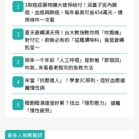
3款癌症藥物擴大健保給付！涵蓋子宮內膜
1
癌、血癌與肺癌，每年最高可省454萬元，適
用條件一次看
夏天蒼蠅滿天飛！台大教授教你用「吹風機」
2
對付它，廚房必有的「這種調味料」竟是蒼蠅
剋星～
原來一千年前「人工呼吸」是對著「那個洞」
3
吹氣...來看看老祖宗的急救方法
來當「抗壓達人」！學會3C原則，控好血壓遠
4
離慢性病
睡飽睡滿還是好累？找出「隱形壓力」 遠離
5
「慢性疲勞」
最多人推薦醫師