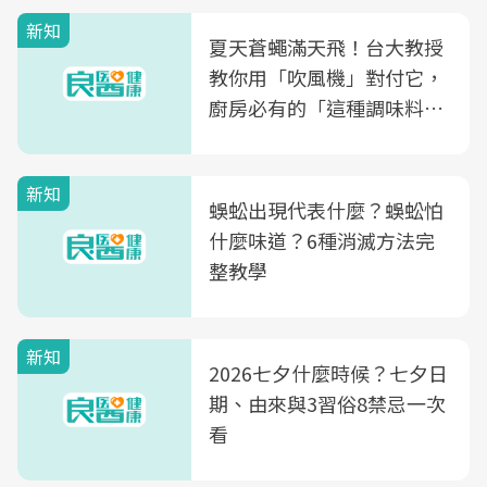
量
新知
夏天蒼蠅滿天飛！台大教授
教你用「吹風機」對付它，
廚房必有的「這種調味料」
竟是蒼蠅剋星～
新知
蜈蚣出現代表什麼？蜈蚣怕
什麼味道？6種消滅方法完
整教學
新知
2026七夕什麼時候？七夕日
期、由來與3習俗8禁忌一次
看