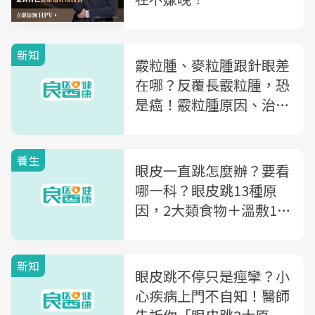
新知
霰粒腫、麥粒腫跟針眼差
在哪？反覆長霰粒腫，恐
是癌！霰粒腫原因、治療
一次搞懂
養生
眼皮一直跳怎麼辦？要看
哪一科？眼皮跳13種原
因，2大類食物＋溫敷1穴
區助緩解
新知
眼皮跳不停只是痙攣？小
心疾病上門不自知！醫師