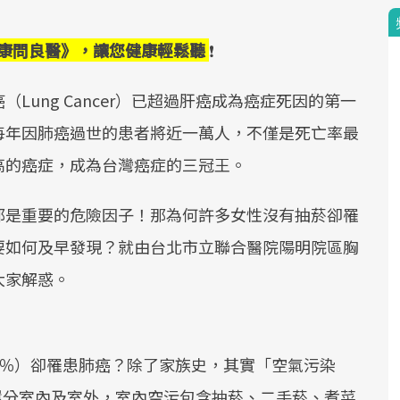
《健康問良醫》，讓您健康輕鬆聽
❗
ung Cancer）已超過肝癌成為癌症死因的第一
每年因肺癌過世的患者將近一萬人，不僅是死亡率最
高的癌症，成為台灣癌症的三冠王。
都是重要的危險因子！那為何許多女性沒有抽菸卻罹
要如何及早發現？就由台北市立聯合醫院陽明院區胸
大家解惑。
5％）卻罹患肺癌？除了家族史，其實「空氣污染
染還分室內及室外，室內空污包含抽菸、二手菸、煮菜