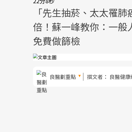
22分8秒
「先生抽菸、太太罹肺癌
倍！蘇一峰教你：一般
免費做篩檢
良醫劃重點
撰文者：
良醫健康