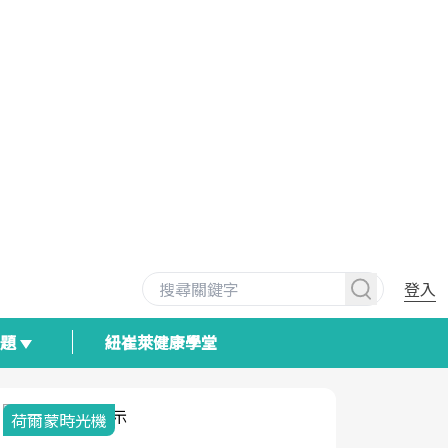
登入
專題
紐崔萊健康學堂
荷爾蒙時光機
2025健檢