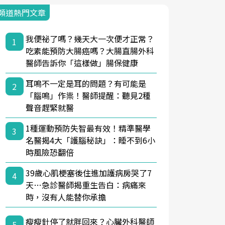
頻道熱門文章
我便祕了嗎？幾天大一次便才正常？
1
吃素能預防大腸癌嗎？大腸直腸外科
醫師告訴你「這樣做」腸保健康
耳鳴不一定是耳的問題？有可能是
2
「腦鳴」作祟！醫師提醒：聽見2種
聲音趕緊就醫
1種運動預防失智最有效！精準醫學
3
名醫揭4大「護腦秘訣」：睡不到6小
時風險恐翻倍
39歲心肌梗塞後住進加護病房哭了7
4
天…急診醫師揭重生告白：病痛來
時，沒有人能替你承擔
瘦瘦針停了就胖回來？心臟外科醫師
5