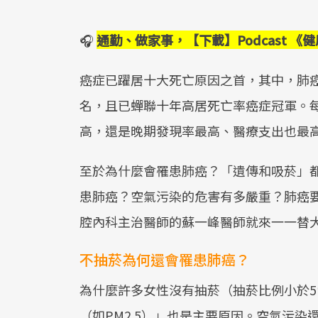
🎧
通勤、做家事，【下載】Podcast 
癌症已躍居十大死亡原因之首，其中，肺癌（L
名，且已蟬聯十年高居死亡率癌症冠軍。
高，還是晚期發現率最高、醫療支出也最
至於為什麼會罹患肺癌？「遺傳和吸菸」
患肺癌？空氣污染的危害有多嚴重？肺癌
腔內科主治醫師的蘇一峰醫師就來一一替
不抽菸為何還會罹患肺癌？
為什麼許多女性沒有抽菸（抽菸比例小於
（如PM2.5）」也是主要原因。空氣污