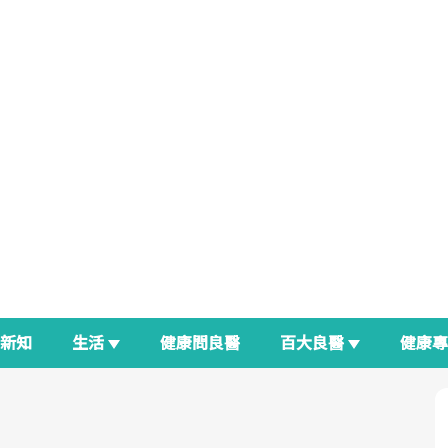
新知
生活
健康問良醫
百大良醫
健康
良醫生活祭
我與健康韌性的距離