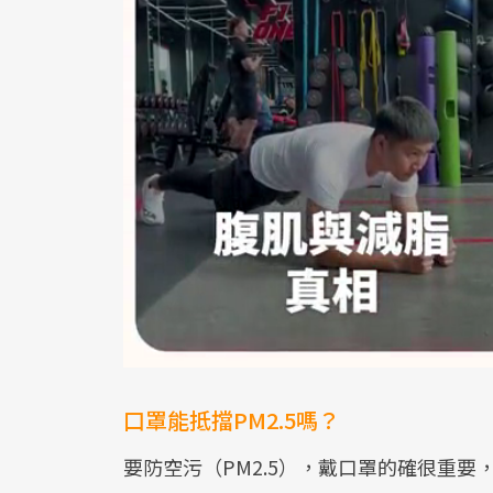
口罩能抵擋PM2.5嗎？
要防空污（PM2.5），戴口罩的確很重