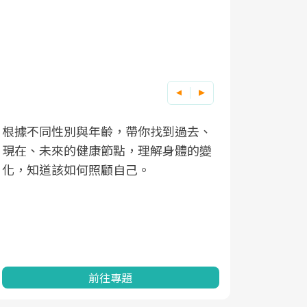
根據不同性別與年齡，帶你找到過去、
因應超高齡
現在、未來的健康節點，理解身體的變
「2025
化，知道該如何照顧自己。
康促進為目
民眾健康的
查、數據分
一起成為台
前往專題