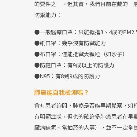
的要件之一。但其實，我們目前在戴的一般
防禦能力：
●一般醫療口罩：只能抵擋3、4成的PM2.
●紙口罩：幾乎沒有防禦能力
●布口罩：僅能抵禦大顆粒（如沙子）
●防霾口罩：有9成以上的防護力
●N95：有8到9成的防護力
肺癌能自我檢測嗎？
會有患者詢問，肺癌是否能早期覺察，如
有明顯症狀，但也的確許多肺癌患者在早
臟病缺氧、常抽菸的人等），並不一定全