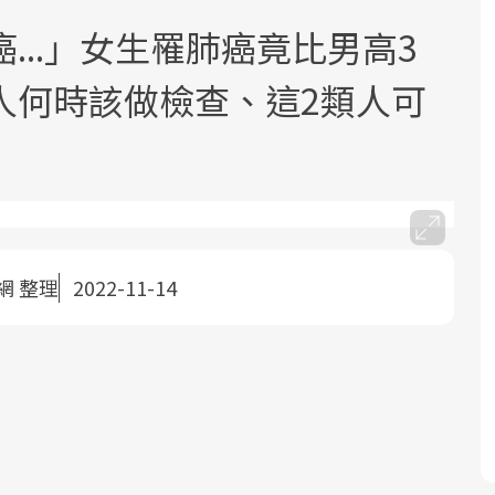
...」女生罹肺癌竟比男高3
人何時該做檢查、這2類人可
面對超高齡社會的浪潮，台灣正在快速
2025年，就到良醫生活祭體驗「一站式
良醫健康網從「換季的身體變化」出
邁向「健康照護」的新時代。隨著國家
健康新生活」，從講座、體驗到運動，
發，透過醫學觀點與日常感受的對話，
政策如「健康台灣推動委員會」與「長
全面啟動你的健康革命！
建立對亞健康的認知，進而引導實際的
網 整理
2022-11-14
照3.0」的推進，「預防醫學」已成全民
改善行動。
關注的核心議題。然而，健檢不只是醫
療院所的服務，更是民眾了解自身健康
狀況、啟動健康管理的重要起點。
前往專題
前往專題
前往專題