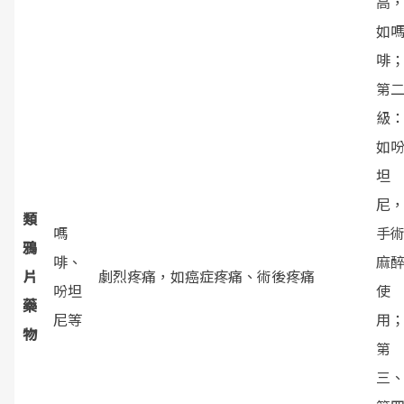
高
如
啡
第
級
如
坦
尼
類
嗎
手
鴉
啡、
麻
片
劇烈疼痛，如癌症疼痛、術後疼痛
吩坦
使
藥
尼等
用
物
第
三