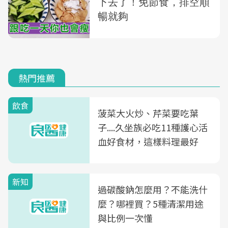
熱門推薦
飲食
菠菜大火炒、芹菜要吃葉
子....久坐族必吃11種護心活
血好食材，這樣料理最好
新知
過碳酸鈉怎麼用？不能洗什
麼？哪裡買？5種清潔用途
與比例一次懂