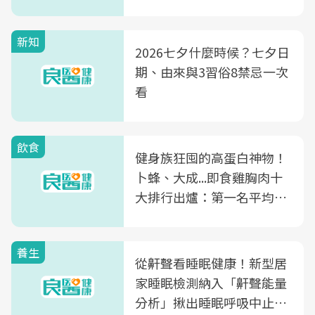
新知
2026七夕什麼時候？七夕日
期、由來與3習俗8禁忌一次
看
飲食
健身族狂囤的高蛋白神物！
卜蜂、大成...即食雞胸肉十
大排行出爐：第一名平均一
片不到50元
養生
從鼾聲看睡眠健康！新型居
家睡眠檢測納入「鼾聲能量
分析」揪出睡眠呼吸中止症