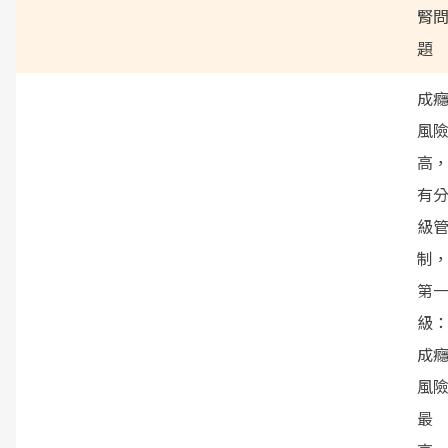
腎
題
成
風
高
有
級
制
第
級
成
風
最