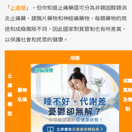
「
止痛藥
」，但你知道止痛藥還可分為非類固醇類消
炎止痛藥、類鴉片藥物和神經痛藥物，每類藥物的用
途和成癮風險不同，因此國家對其管制也有所差異，
以保護社會和民眾的健康。
用途
止
成
痛
藥物
風
藥
名稱
及
類
制
型