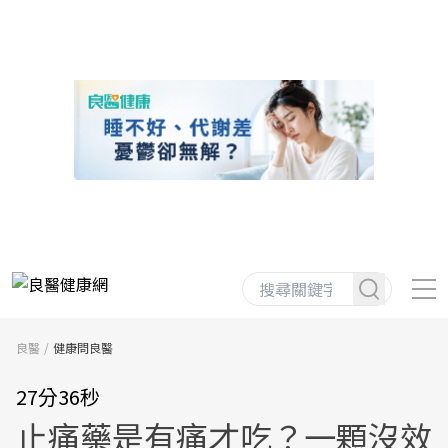
良醫
健康問良醫
27分36秒
止痛藥是有痛才吃？一顆沒效