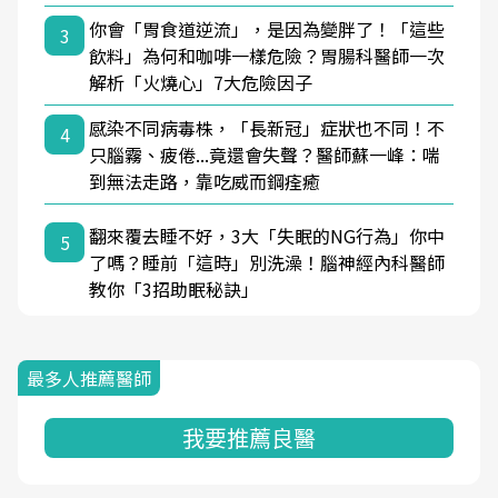
你會「胃食道逆流」，是因為變胖了！「這些
3
飲料」為何和咖啡一樣危險？胃腸科醫師一次
解析「火燒心」7大危險因子
感染不同病毒株，「長新冠」症狀也不同！不
4
只腦霧、疲倦...竟還會失聲？醫師蘇一峰：喘
到無法走路，靠吃威而鋼痊癒
翻來覆去睡不好，3大「失眠的NG行為」你中
5
了嗎？睡前「這時」別洗澡！腦神經內科醫師
教你「3招助眠秘訣」
最多人推薦醫師
我要推薦良醫