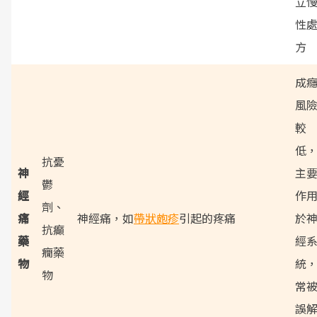
立
性
方
成
風
較
低
抗憂
神
主
鬱
經
作
劑、
痛
神經痛，如
帶狀皰疹
引起的疼痛
於
抗癲
藥
經
癇藥
物
統
物
常
誤