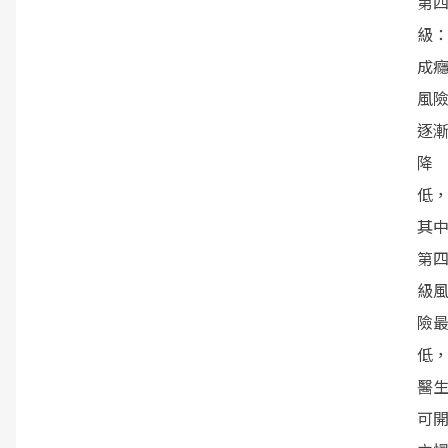
第
級
成
風
逐
降
低
其
第
級
險
低
醫
可