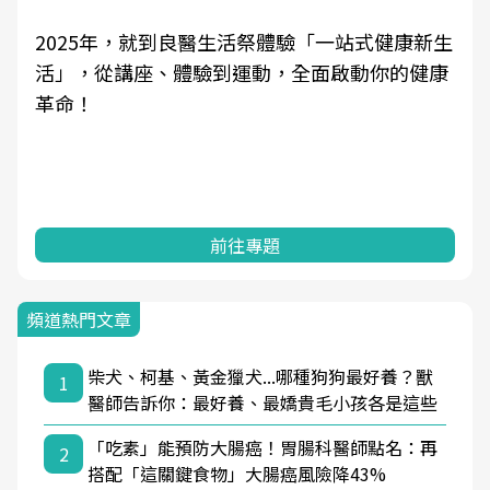
良醫健康網從「換季的身體變化」出發，透過醫
學觀點與日常感受的對話，建立對亞健康的認
知，進而引導實際的改善行動。
前往專題
頻道熱門文章
柴犬、柯基、黃金獵犬...哪種狗狗最好養？獸
1
醫師告訴你：最好養、最嬌貴毛小孩各是這些
「吃素」能預防大腸癌！胃腸科醫師點名：再
2
搭配「這關鍵食物」大腸癌風險降43%