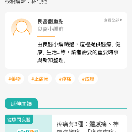
核稿編輯：林勻熙
查看全部
良醫劃重點
良醫小編群
由良醫小編精選，這裡提供醫療
健
、
康
生活...等，讀者需要的重要時事
、
與新知整理
。
#藥物
#止痛藥
#疼痛
#成癮
延伸閱讀
健康問良醫
疼痛有3種：體感痛、神
經病變痛...「癌症疼痛」