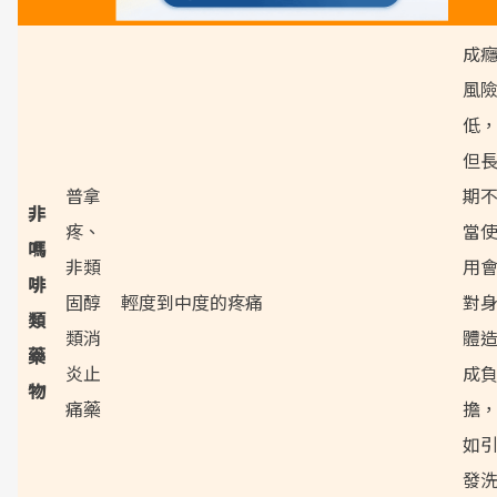
成
風
低
但
普拿
期
非
疼、
當
嗎
非類
用
啡
固醇
輕度到中度的疼痛
對
類
類消
體
藥
炎止
成
物
痛藥
擔
如
發