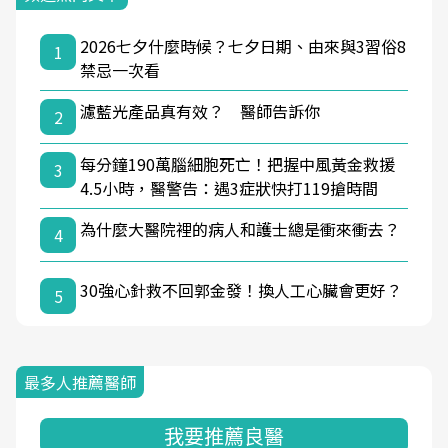
2026七夕什麼時候？七夕日期、由來與3習俗8
1
禁忌一次看
濾藍光產品真有效？ 醫師告訴你
2
每分鐘190萬腦細胞死亡！把握中風黃金救援
3
4.5小時，醫警告：遇3症狀快打119搶時間
為什麼大醫院裡的病人和護士總是衝來衝去？
4
30強心針救不回郭金發！換人工心臟會更好？
5
最多人推薦醫師
我要推薦良醫