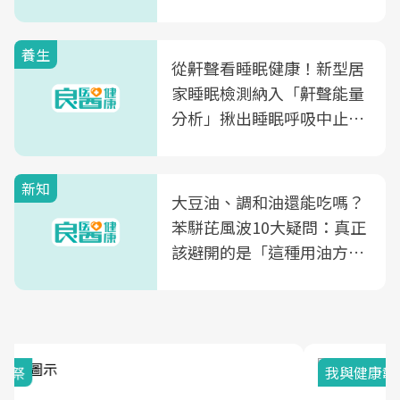
片不到50元
養生
從鼾聲看睡眠健康！新型居
家睡眠檢測納入「鼾聲能量
分析」揪出睡眠呼吸中止症
風險
新知
大豆油、調和油還能吃嗎？
苯駢芘風波10大疑問：真正
該避開的是「這種用油方
式」
我與健康韌性的距離