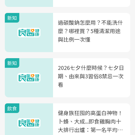
新知
過碳酸鈉怎麼用？不能洗什
麼？哪裡買？5種清潔用途
與比例一次懂
新知
2026七夕什麼時候？七夕日
期、由來與3習俗8禁忌一次
看
飲食
健身族狂囤的高蛋白神物！
卜蜂、大成...即食雞胸肉十
大排行出爐：第一名平均一