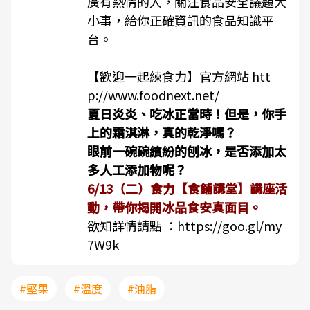
廣有熱情的人，關注食品安全議題大
小事，給你正確資訊的食品知識平
台。
【歡迎一起練食力】官方網站
htt
p://www.foodnext.net/
夏日炎炎、吃冰正當時！但是，你手
上的霜淇淋，真的乾淨嗎？
眼前一碗碗繽紛的刨冰，是否添加太
多人工添加物呢？
6/13（二）食力【食鋪講堂】講座活
動，帶你揭開冰品食安真面目。
欲知詳情請點 ：
https://goo.gl/my
7W9k
#堅果
#溫度
#油脂