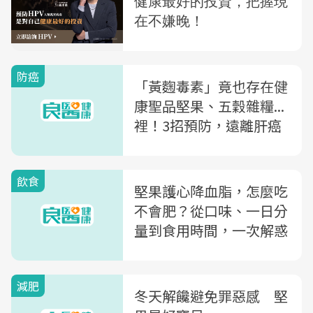
防癌
「黃麴毒素」竟也存在健
康聖品堅果、五穀雜糧...
裡！3招預防，遠離肝癌
飲食
堅果護心降血脂，怎麼吃
不會肥？從口味、一日分
量到食用時間，一次解惑
減肥
冬天解饞避免罪惡感 堅