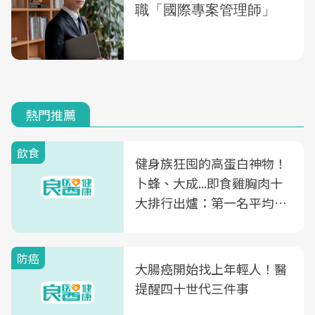
熱門推薦
飲食
健身族狂囤的高蛋白神物！
卜蜂、大成...即食雞胸肉十
大排行出爐：第一名平均一
片不到50元
防癌
大腸癌開始找上年輕人！醫
提醒四十世代三件事