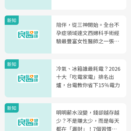
新知
陪伴，從三神開始。全台不
孕症領域達文西婦科手術經
驗最豐富女性醫師之一張永
玲領軍，打造全台首創「生
殖銀行概念形象館」，攜手
新知
光田醫院建構360度女性健
冷氣、冰箱誰最耗電？2026
康照護生態圈
十大「吃電家電」排名出
爐，台電教你省下15％電力
新知
明明薪水沒變，錢卻越存越
少？不是賺太少，而是每天
都在「漏財」！7個習慣一