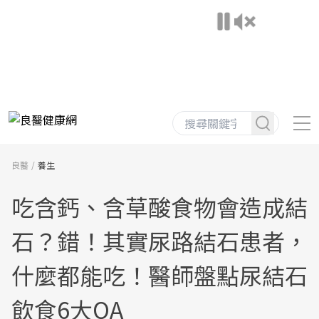
良醫
養生
吃含鈣、含草酸食物會造成結
石？錯！其實尿路結石患者，
什麼都能吃！醫師盤點尿結石
飲食6大QA