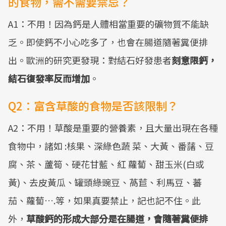
的食物，需不需要禁忌？
A1：不用！因為鈣是人體相當重要的礦物質不能缺
乏。即使鈣不小心吃多了，也會在腸道隨著糞便排
出。歐洲的研究更發現：對結石好發患者
刻意限鈣，
結石復發率反而增加
。
Q2：富含草酸的食物是否該限制？
A2：不用！草酸是重要的營養素，且大量出現在各種
食物中，諸如 :核果、深綠色蔬 菜、大黃、番藷、豆
腐、茶、蘆筍、硬花甘藍、紅 蘿蔔、甜玉米(白或
黃)、去皮黃瓜、罐頭綠豌豆、萵苣、利馬豆、蕃
茄、蘿蔔….等，如果真要禁止，記也記不住。此
外，
草酸鈣的形成大部分是在腸道，會隨著糞便排