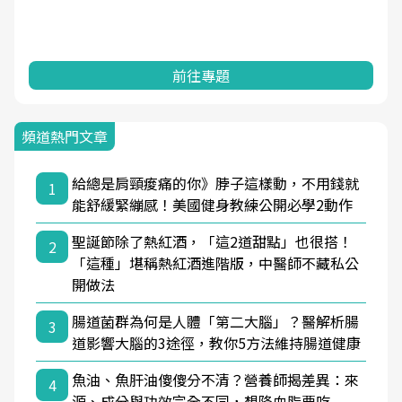
前往專題
頻道熱門文章
給總是肩頸痠痛的你》脖子這樣動，不用錢就
1
能舒緩緊繃感！美國健身教練公開必學2動作
聖誕節除了熱紅酒，「這2道甜點」也很搭！
2
「這種」堪稱熱紅酒進階版，中醫師不藏私公
開做法
腸道菌群為何是人體「第二大腦」？醫解析腸
3
道影響大腦的3途徑，教你5方法維持腸道健康
魚油、魚肝油傻傻分不清？營養師揭差異：來
4
源、成分與功效完全不同，想降血脂要吃