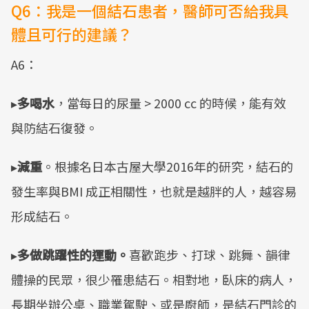
Q6：我是一個結石患者，醫師可否給我具
體且可行的建議？
A6：
▸
多喝水
，當每日的尿量 > 2000 cc 的時候，能有效
與防結石復發。
▸
減重
。根據名日本古屋大學2016年的研究，結石的
發生率與BMI 成正相關性，也就是越胖的人，越容易
形成結石。
▸
多做跳躍性的運動。
喜歡跑步、打球、跳舞、韻律
體操的民眾，很少罹患結石。相對地，臥床的病人，
長期坐辦公桌、職業駕駛、或是廚師，是結石門診的